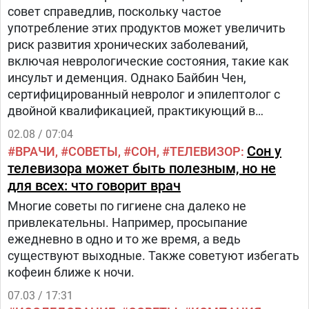
совет справедлив, поскольку частое
употребление этих продуктов может увеличить
риск развития хронических заболеваний,
включая неврологические состояния, такие как
инсульт и деменция. Однако Байбин Чен,
сертифицированный невролог и эпилептолог с
двойной квалификацией, практикующий в
Мичиганском университете, говорит, что есть
02.08 / 07:04
некоторые другие неожиданные и менее
Сон у
ВРАЧИ
СОВЕТЫ
СОН
ТЕЛЕВИЗОР
известные продукты, которых следует избегать,
телевизора может быть полезным, но не
чтобы предотвратить серьезные
для всех: что говорит врач
неврологические проблемы.
Многие советы по гигиене сна далеко не
привлекательны. Например, просыпание
ежедневно в одно и то же время, а ведь
существуют выходные. Также советуют избегать
кофеин ближе к ночи.
07.03 / 17:31