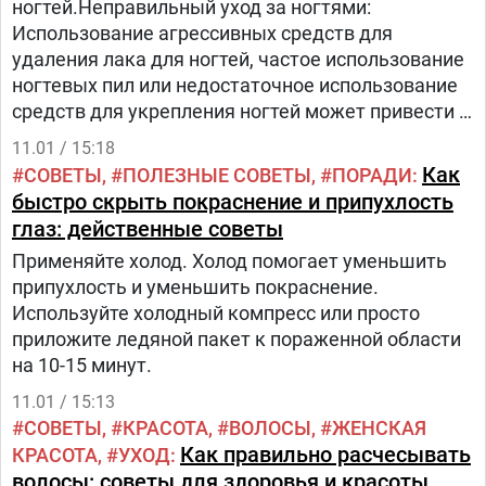
ногтей.Неправильный уход за ногтями:
Использование агрессивных средств для
удаления лака для ногтей, частое использование
ногтевых пил или недостаточное использование
средств для укрепления ногтей может привести к
их слоению.Чрезмерная влажность: Также важно
11.01 / 15:18
избегать чрезмерной влажности, поскольку это
Как
СОВЕТЫ
ПОЛЕЗНЫЕ СОВЕТЫ
ПОРАДИ
может привести к вылипанию ногтей, что делает
быстро скрыть покраснение и припухлость
их менее устойчивыми и склонными к
глаз: действенные советы
слоению.Неправильное питание: Дефицит
Применяйте холод. Холод помогает уменьшить
важных витаминов и минералов, в частности
припухлость и уменьшить покраснение.
биотина, может влиять на здоровье ногтей и
Используйте холодный компресс или просто
способствовать их слоению.Рекомендации по
приложите ледяной пакет к пораженной области
решению проблемы:Использование
на 10-15 минут.
увлажняющих кремов: Регулярное
использование увлажняющих кремов поможет
11.01 / 15:13
удерживать кожу вокруг увлажненной ногтей,
СОВЕТЫ
КРАСОТА
ВОЛОСЫ
ЖЕНСКАЯ
предотвращая ее слоение.Правильный уход за
Как правильно расчесывать
КРАСОТА
УХОД
ногтями: Выбирайте деликатные средства для
волосы: советы для здоровья и красоты