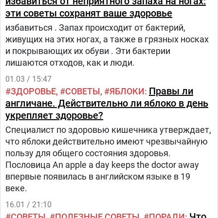
избавиться от неприятного запаха на ногах:
начать растирать пятна, прежде чем постирать
эти советы сохранят ваше здоровье
одежду.Независимо от того, вы стираете одежду
избавиться . Запах происходит от бактерий,
ручным или машинным способом, используйте
живущих на этих ногах, а также в грязных носках
горячую температуру воды, рекомендованную на
и покрывающих их обуви . Эти бактерии
этикетке для ухода за тканью.В идеале
лишаются отходов, как и люди.
температура воды должна быть выше 140
градусов по Фаренгейту, чтобы уничтожить
01.03 / 15:47
споры плесени.Используйте рекомендованное
Правы ли
ЗДОРОВЬЕ
СОВЕТЫ
ЯБЛОКИ
количество прочного стирального порошка.Для
англичане. Действительно ли яблоко в день
белой одежды и постельного белья из
укрепляет здоровье?
натуральных волокон добавьте от одной трети до
Специалист по здоровью кишечника утверждает,
двух третей чашки хлорного отбеливателя для
что яблоки действительно имеют чрезвычайную
стирки, чтобы продезинфицировать ткань и
пользу для общего состояния здоровья.
удалить споры грибков.
Пословица An apple a day keeps the doctor away
впервые появилась в английском языке в 19
веке.
16.01 / 21:10
Что
СОВЕТЫ
ПОЛЕЗНЫЕ СОВЕТЫ
ПОРАДИ