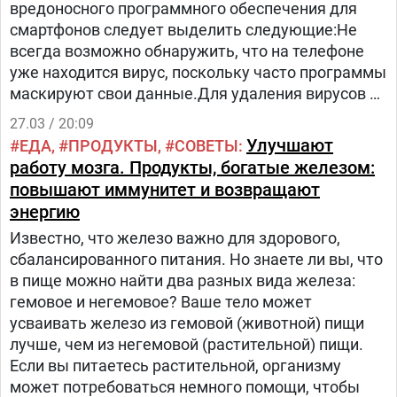
вредоносного программного обеспечения для
смартфонов следует выделить следующие:Не
всегда возможно обнаружить, что на телефоне
уже находится вирус, поскольку часто программы
маскируют свои данные.Для удаления вирусов со
смартфона эксперты советуют следующие
27.03 / 20:09
действия:Извлечь сим-карту из смартфона,
Улучшают
ЕДА
ПРОДУКТЫ
СОВЕТЫ
скачать антивирус на телефон и установить его
работу мозга. Продукты, богатые железом:
полную версию. Просканировать устройство
повышают иммунитет и возвращают
антивирусом и удалить все обнаруженные
энергию
вредоносные программы.
Известно, что железо важно для здорового,
сбалансированного питания. Но знаете ли вы, что
в пище можно найти два разных вида железа:
гемовое и негемовое? Ваше тело может
усваивать железо из гемовой (животной) пищи
лучше, чем из негемовой (растительной) пищи.
Если вы питаетесь растительной, организму
может потребоваться немного помощи, чтобы