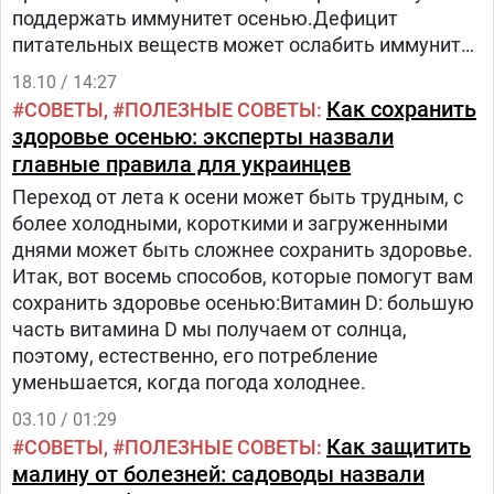
поддержать иммунитет осенью.Дефицит
питательных веществ может ослабить иммунитет
осенью и открыть двери для инфекций.
18.10 / 14:27
Употребление в пищу нежирной растительной
Как сохранить
СОВЕТЫ
ПОЛЕЗНЫЕ СОВЕТЫ
пищи может помочь. Налегайте на свежие
здоровье осенью: эксперты назвали
фрукты и сезонные овощи, богатые
главные правила для украинцев
антиоксидантами, витаминами C и E, бета-
Переход от лета к осени может быть трудным, с
каротином и цинком.
более холодными, короткими и загруженными
днями может быть сложнее сохранить здоровье.
Итак, вот восемь способов, которые помогут вам
сохранить здоровье осенью:Витамин D: большую
часть витамина D мы получаем от солнца,
поэтому, естественно, его потребление
уменьшается, когда погода холоднее.
03.10 / 01:29
Как защитить
СОВЕТЫ
ПОЛЕЗНЫЕ СОВЕТЫ
малину от болезней: садоводы назвали