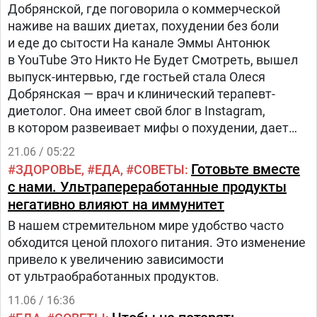
Добрянской, где поговорила о коммерческой
наживе на ваших диетах, похудении без боли
и еде до сытости На канале Эммы Антонюк
в YouTube Это Никто Не Будет Смотреть, вышел
выпуск-интервью, где гостьей стала Олеся
Добрянская — врач и клинический терапевт-
диетолог. Она имеет свой блог в Instagram,
в котором развеивает мифы о похудении, дает
советы по здоровому питанию и делится
21.06 / 05:22
собственным и профессиональным
Готовьте вместе
ЗДОРОВЬЕ
ЕДА
СОВЕТЫ
опытом.В новом выпуске автор и ведущая
с нами. Ультрапереработанные продукты
интересовалась различными вопросами
негативно влияют на иммунитет
по питанию и отношению к еде, которые
В нашем стремительном мире удобство часто
беспокоят ее саму и часто звучат в сети. Поэтому,
обходится ценой плохого питания. Это изменение
Эмма задала вопрос: «Из-за стола надо вставать
привело к увеличению зависимости
немного голодным?» Ответом диетолога было
от ультраобработанных продуктов.
однозначное «Нет».
11.06 / 16:36