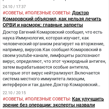
ценное влияние на защиту клеток от
24.10 / 17:37
окислительного стресса и может быть полезна в
Доктор
СОВЕТЫ
ПОЛЕЗНЫЕ СОВЕТЫ
борьбе со свободными кислородными
Комаровский объяснил, как нельзя лечить
радикалами.
ОРВИ и насморк: главные запреты
Доктор Евгений Комаровский сообщил, что есть
наука Иммунология, которая изучает, как
человеческий организм реагирует на вторжение,
например, вирусов.Как сообщил Комаровский в
своем youtube-канале, лимфоциты распознают
вирус, определяют, что этот чужеродный антиген,
затем вырабатываются особые антитела,
которые этот вирус нейтрализуют.Включается
система местного иммунитета лизоцим,
интерферон и так далее.Доктор Комаровский
добавил, что вместо того, чтоб все это рассказать
22.10 / 20:15
детям, чтобы они понимали, как работает
Как улучшить
СОВЕТЫ
ПОЛЕЗНЫЕ СОВЕТЫ
местный иммунитет, как его укрепить и какие
зрение без операции: эксперты назвали
должны быть сроки вирусной инфекции,