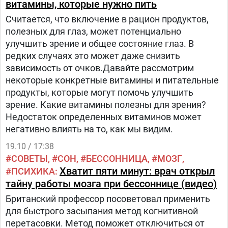
витамины, которые нужно пить
некоторые люди занимаются самолечением
Считается, что включение в рацион продуктов,
используя народные методы. На второй-третий
полезных для глаз, может потенциально
день пик образование интерферона, на пятый
улучшить зрение и общее состояние глаз. В
день образование антител, поэтому болезнь
редких случаях это может даже снизить
закончится за пять-шесть дней, если вы
зависимость от очков.Давайте рассмотрим
создадите правильные условия, добавил доктор
некоторые конкретные витамины и питательные
Комаровский.
продукты, которые могут помочь улучшить
зрение. Какие витамины полезны для зрения?
Недостаток определенных витаминов может
негативно влиять на то, как мы видим.
19.10 / 17:38
СОВЕТЫ
СОН
БЕССОННИЦА
МОЗГ
Хватит пяти минут: врач открыл
ПСИХИКА
тайну работы мозга при бессоннице (видео)
Британский профессор посоветовал применить
для быстрого засыпания метод когнитивной
перетасовки. Метод поможет отключиться от