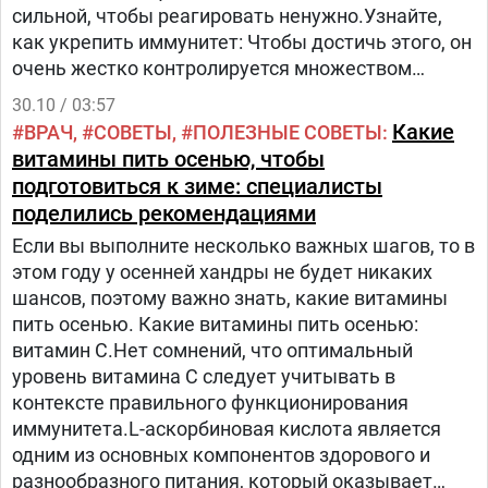
сильной, чтобы реагировать ненужно.Узнайте,
как укрепить иммунитет: Чтобы достичь этого, он
очень жестко контролируется множеством
входных сигналов и реагирует на то, что
30.10 / 03:57
происходит внутри вашего тела.Вот шесть научно
Какие
ВРАЧ
СОВЕТЫ
ПОЛЕЗНЫЕ СОВЕТЫ
обоснованных способов создания и поддержания
витамины пить осенью, чтобы
сильной, здоровой иммунной системы:1. Будьте в
подготовиться к зиме: специалисты
курсе рекомендуемых вакцин.
поделились рекомендациями
Если вы выполните несколько важных шагов, то в
этом году у осенней хандры не будет никаких
шансов, поэтому важно знать, какие витамины
пить осенью. Какие витамины пить осенью:
витамин С.Нет сомнений, что оптимальный
уровень витамина С следует учитывать в
контексте правильного функционирования
иммунитета.L-аскорбиновая кислота является
одним из основных компонентов здорового и
разнообразного питания, который оказывает