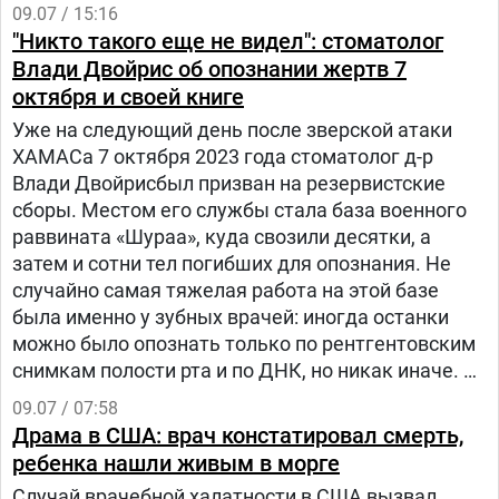
показали улучшение одного из ключевых
09.07 / 15:16
показателей болезни.
"Никто такого еще не видел": стоматолог
Влади Двойрис об опознании жертв 7
октября и своей книге
Уже на следующий день после зверской атаки
ХАМАСа 7 октября 2023 года стоматолог д-р
Влади Двойрисбыл призван на резервистские
сборы. Местом его службы стала база военного
раввината «Шураа», куда свозили десятки, а
затем и сотни тел погибших для опознания. Не
случайно самая тяжелая работа на этой базе
была именно у зубных врачей: иногда останки
можно было опознать только по рентгентовским
снимкам полости рта и по ДНК, но никак иначе. В
студии «Вестей» д-р Двойрис впервые откровенно
09.07 / 07:58
рассказал подробности. Он написал об этом книгу
Драма в США: врач констатировал смерть,
на иврите, которую сейчас переводят на
ребенка нашли живым в морге
английский язык, чтобы она стала доступной во
Случай врачебной халатности в США вызвал