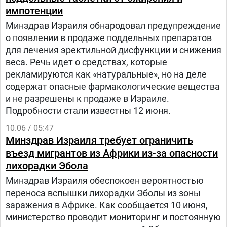
привычного распорядка жизни. Телемарафон
импотенции
изменит их биологические часы, питание и
Минздрав Израиля обнародовал предупреждение
настроение. Израильские врачи объясняют, как
о появлении в продаже поддельных препаратов
пережить мундиаль с наименьшими потерями
для лечения эректильной дисфункции и снижения
для здоровья.
веса. Речь идет о средствах, которые
рекламируются как «натуральные», но на деле
содержат опасные фармакологические вещества
и не разрешены к продаже в Израиле.
Подробности стали известны 12 июня.
10.06 / 05:47
Минздрав Израиля требует ограничить
въезд мигрантов из Африки из-за опасности
лихорадки Эбола
Минздрав Израиля обеспокоен вероятностью
переноса вспышки лихорадки Эболы из зоны
заражения в Африке. Как сообщается 10 июня,
министерство проводит мониторинг и постоянную