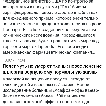
Федеральное агентство США по контролю за
лекарствами и продуктами (FDA) 16 июля
сертифицировало новое лекарство в таблетках
для ежедневного приема, которое значительно
понижает уровень вредного холестерина в крови.
Препарат Enlicitide, созданный по результатам
клинического исследования, проводившегося
также в Израиле, будет продаваться в мире под
торговой маркой Lipfendra. Его производит
американская фармацевтическая компания
Merck. Лекарство предназначено в основном для
18.07 / 14:34
пациентов с гиперхолестеринемией – состоянием
Пелег чуть не умер от тхины: новое лечение
с высоким уровнем вредного холестерина LDL.
аллергии вернуло ему нормальную жизнь
Согласно данным, поданным в FDA, от этого
Аллергией на пищевые продукты страдают
страдает каждый четвертый взрослый на
тысячи детей и взрослых в Израиле. Новое
Западе.
исследование больницы «Асаф ха-Рофе» в Беэр-
Яакове с участием более 1500 пациентов
доказало огромный эффект нового метода