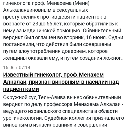
гинеколога проф. Менахема (Мени)
Алькалаявиновным в сексуальных
преступлениях против девяти пациенток в
возрасте от 23 до 66 лет, которые обратились к
нему за медицинской помощью. Обвинительный
вердикт был оглашен во вторник, 16 июня. Судьи
постановили, что действия были совершены
путем злоупотребления доверием, которое
женщины оказали ему, и путем создания ложного
представления о том, что это является частью
16.06 / 07:14
медицинской процедуры.
Известный гинеколог, проф.Менахем
Алкалаи, признан виновным в насилии над
пациентками
Окружной суд Тель-Авива вынес обвинительный
вердикт по делу профессора Менахема Алкалаи -
ведущего израильского специалиста в области
урогинекологии. Судебная коллегия признала его
виновным в изнасилованиях и совершении