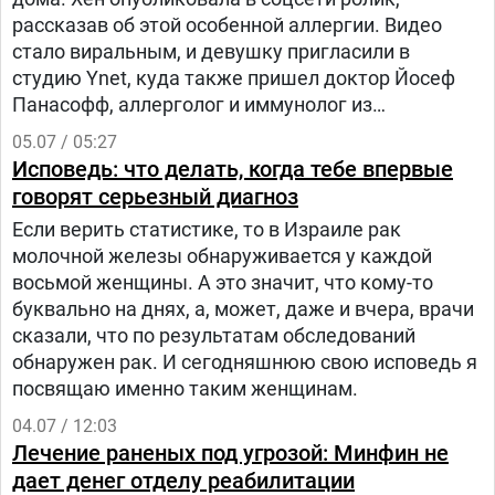
рассказав об этой особенной аллергии. Видео
стало виральным, и девушку пригласили в
студию Ynet, куда также пришел доктор Йосеф
Панасофф, аллерголог и иммунолог из
медицинского центра «Лин» в Тель-Авиве. Он
05.07 / 05:27
рассказал, почему может возникать такая
Исповедь: что делать, когда тебе впервые
реакция, в каких случаях надо обратиться к врачу
говорят серьезный диагноз
и как уменьшить риск. Подробности публикует в
Если верить статистике, то в Израиле рак
воскресенье, 5 июля, сайт Ynet.
молочной железы обнаруживается у каждой
восьмой женщины. А это значит, что кому-то
буквально на днях, а, может, даже и вчера, врачи
сказали, что по результатам обследований
обнаружен рак. И сегодняшнюю свою исповедь я
посвящаю именно таким женщинам.
04.07 / 12:03
Лечение раненых под угрозой: Минфин не
дает денег отделу реабилитации