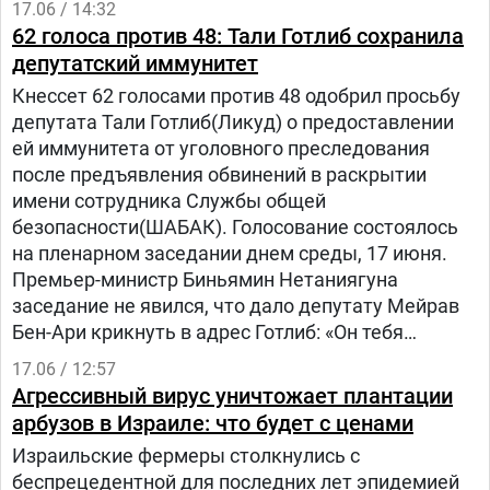
17.06 / 14:32
62 голоса против 48: Тали Готлиб сохранила
депутатский иммунитет
Кнессет 62 голосами против 48 одобрил просьбу
депутата Тали Готлиб(Ликуд) о предоставлении
ей иммунитета от уголовного преследования
после предъявления обвинений в раскрытии
имени сотрудника Службы общей
безопасности(ШАБАК). Голосование состоялось
на пленарном заседании днем среды, 17 июня.
Премьер-министр Биньямин Нетаниягуна
заседание не явился, что дало депутату Мейрав
Бен-Ари крикнуть в адрес Готлиб: «Он тебя
бросил!»
17.06 / 12:57
Агрессивный вирус уничтожает плантации
арбузов в Израиле: что будет с ценами
Израильские фермеры столкнулись с
беспрецедентной для последних лет эпидемией