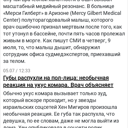
всем мире.
масштабный медийный резонанс. В больнице
«Мерси Гилберт» в Аризоне (Mercy Gilbert Medical
Center) полуторагодовалый малыш, которого
врач ошибочно признал мертвым после того, как
тот утонул в бассейне, почти пять часов пролежал
живым в морге. Как пишут СМИ в четверг, 9
июля, то, что малыш дышит, обнаружил
сотрудник офиса судмедэкспертов, приехавший
за телом.
05.07 / 12:33
Губы распухли на пол-лица: необычная
реакция на укус комара. Врач объясняет
Обычно укус комара вызывает только зуд,
который вскоре проходит, но у звезды
израильских соцсетей Хен Мигиров произошла
необычная реакция. Ее губа так распухла, что
девушка, по ее словам, даже не могла выйти из
дома. Хен опубликовала в соцсети ролик,