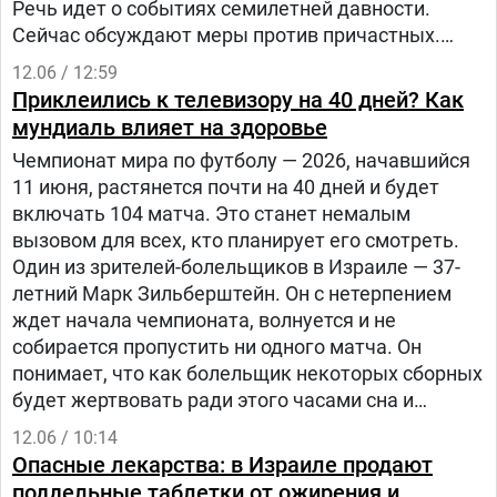
Речь идет о событиях семилетней давности.
Сейчас обсуждают меры против причастных.
Подробности стали известны 15 июня.
12.06 / 12:59
Приклеились к телевизору на 40 дней? Как
мундиаль влияет на здоровье
Чемпионат мира по футболу — 2026, начавшийся
11 июня, растянется почти на 40 дней и будет
включать 104 матча. Это станет немалым
вызовом для всех, кто планирует его смотреть.
Один из зрителей-болельщиков в Израиле — 37-
летний Марк Зильберштейн. Он с нетерпением
ждет начала чемпионата, волнуется и не
собирается пропустить ни одного матча. Он
понимает, что как болельщик некоторых сборных
будет жертвовать ради этого часами сна и
отдыха. Марк не одинок. Миллионы болельщиков
12.06 / 10:14
ЧМ, называемого в Израиле (и не только)
Опасные лекарства: в Израиле продают
испанским словом «мундиаль», будут выбиты из
поддельные таблетки от ожирения и