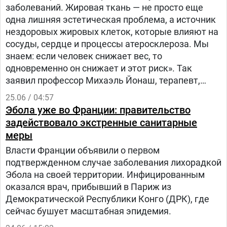
заболеваний. Жировая ткань — не просто еще
одна лишняя эстетическая проблема, а источник
нездоровых жировых клеток, которые влияют на
сосуды, сердце и процессы атеросклероза. Мы
знаем: если человек снижает вес, то
одновременно он снижает и этот риск». Так
заявил профессор Михаэль Йонаш, терапевт,
кардиолог, ведущий специалист по
25.06 / 04:57
катетеризации коронарных сосудов и клапанов,
Эбола уже во Франции: правительство
на специальной конференции «Вместе к
задействовало экстренные санитарные
здоровью. Ожирение: проблемы и решения
меры
современной медицины»в студии «Вестей».
Власти Франции объявили о первом
подтвержденном случае заболевания лихорадкой
Эбола на своей территории. Инфицированным
оказался врач, прибывший в Париж из
Демократической Республики Конго (ДРК), где
сейчас бушует масштабная эпидемия.