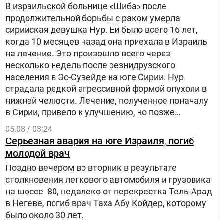
В израильской больнице «Шиба» после
продолжительной борьбы с раком умерла
сирийская девушка Нур. Ей было всего 16 лет,
когда 10 месяцев назад она приехала в Израиль
на лечение. Это произошло всего через
несколько недель после резнидрузского
населения в Эс-Сувейде на юге Сирии. Нур
страдала редкой агрессивной формой опухоли в
нижней челюсти. Лечение, полученное поначалу
в Сирии, привело к улучшению, но позже
произошел рецидив болезни. Нур попала на
05.08 / 03:24
лечение в «Шибу» в рамках гуманитарного
Серьезная авария на юге Израиля, погиб
проекта «Шевет-ахим» («Кровные братья).
молодой врач
Поздно вечером во вторник в результате
столкновения легкового автомобиля и грузовика
на шоссе 80, недалеко от перекрестка Тель-Арад
в Негеве, погиб врач Таха Абу Койдер, которому
было около 30 лет.