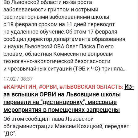
Во Львовской области из-за роста
заболеваемости гриппом и острыми
респираторными заболеваниями школы
с 18 февраля сроком на 11 дней переводят
на удаленное обучение.Об этом 17 февраля
сообщил директор департамента образования
и науки Львовской ОВА Олег Паска.По его
словам, областная Комиссия по вопросам
техногенно-экологической безопасности
и чрезвычайных ситуаций (ТЭБ и ЧС) приняла
решение перевести учебные заведения области
17.02 / 08:37
на дистанционное обучение до 28 февраля.
Из-
КАРАНТИН
ОРВИ
ЛЬВОВСКАЯ ОБЛАСТЬ
«Таким образом мы сможем уменьшить
за вспышки ОРВИ на Львовщине школы
скопление детей и соответственно рост
перевели на "дистанционку", массовые
заболеваемости среди школьников.
мероприятия в помещениях запрещены
Об этом сообщил глава Львовской
обладминистрации Максим Козицкий, передает
"ДС".