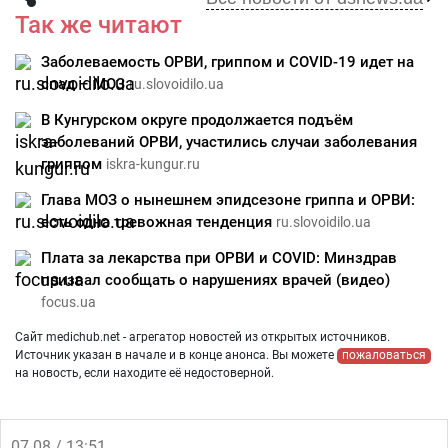
Так же читают
Заболеваемость ОРВИ, гриппом и COVID-19 идет на
спад – МОЗ
ru.slovoidilo.ua
В Кунгурском округе продолжается подъём
заболеваний ОРВИ, участились случаи заболевания
гриппом
iskra-kungur.ru
Глава МОЗ о нынешнем эпидсезоне гриппа и ОРВИ:
есть одна тревожная тенденция
ru.slovoidilo.ua
Плата за лекарства при ОРВИ и COVID: Минздрав
призвал сообщать о нарушениях врачей (видео)
focus.ua
Сайт medichub.net - агрегатор новостей из открытых источников.
Источник указан в начале и в конце анонса. Вы можете
пожаловаться
на новость, если находите её недостоверной.
07.08 / 13:51