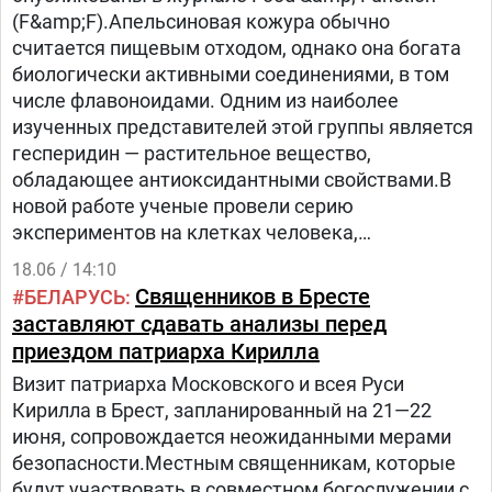
изменениям.
(F&amp;F).Апельсиновая кожура обычно
считается пищевым отходом, однако она богата
биологически активными соединениями, в том
числе флавоноидами. Одним из наиболее
изученных представителей этой группы является
гесперидин — растительное вещество,
обладающее антиоксидантными свойствами.В
новой работе ученые провели серию
экспериментов на клетках человека,
лабораторных животных и с использованием
18.06 / 14:10
компьютерного моделирования.
Священников в Бресте
БЕЛАРУСЬ
заставляют сдавать анализы перед
приездом патриарха Кирилла
Визит патриарха Московского и всея Руси
Кирилла в Брест, запланированный на 21—22
июня, сопровождается неожиданными мерами
безопасности.Местным священникам, которые
будут участвовать в совместном богослужении с