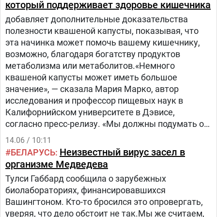
который поддерживает здоровье кишечника
добавляет дополнительные доказательства
полезности квашеной капусты, показывая, что
эта начинка может помочь вашему кишечнику,
возможно, благодаря богатству продуктов
метаболизма или метаболитов.«Немного
квашеной капусты может иметь большое
значение», — сказала Мария Марко, автор
исследования и профессор пищевых наук в
Калифорнийском университете в Дэвисе,
согласно пресс-релизу. «Мы должны подумать о
включении этих ферментированных продуктов в
14.06 / 10:11
наш обычный рацион, а не только в качестве
Неизвестный вирус засел в
БЕЛАРУСЬ
гарнира к нашим хот-догам».Квашеная капуста,
организме Медведева
сделанная из рубленой капусты,
Тулси Габбард сообщила о зарубежных
ферментированной в соли, полна волокон,
биолабораториях, финансировавшихся
витаминов и минералов, которые поддерживают
Вашингтоном. Кто-то бросился это опровергать,
организм, согласно анализу 2014 года в Integrative
уверяя, что дело обстоит не так.Мы же считаем,
Medicine &amp; Health .