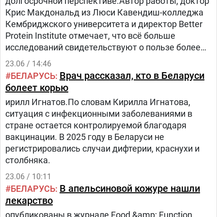
долгосрочной перспективе.Автор работы, доктор
Крис Макдональд из Люси Кавендиш-колледжа
Кембриджского университета и директор Better
Protein Institute отмечает, что всё больше
исследований свидетельствуют о пользе более
высокого уровня физической активности и
23.06 / 14:46
потребления белка, чем обычно
Врач рассказал, кто в Беларуси
БЕЛАРУСЬ
рекомендуется.По его словам, рекомендации для
болеет корью
населения часто сосредоточены на минимуме,
ирилл Игнатов.По словам Кирилла Игнатова,
необходимом для предотвращения проблем со
ситуация с инфекционными заболеваниями в
здоровьем. В то же время многих людей
стране остается контролируемой благодаря
интересует, как сохранить силы,
вакцинации. В 2025 году в Беларуси не
самостоятельность и умственную активность на
регистрировались случаи дифтерии, краснухи и
протяжении всей жизни.В обзоре
столбняка.
проанализированы исследования, которые
связывают регулярные физические упражнения
23.06 / 10:11
со снижением риска смерти, улучшением
В апельсиновой кожуре нашли
БЕЛАРУСЬ
психического здоровья, когнитивных функций и
лекарство
большей устойчивостью к возрастным
опубликованы в журнале Food &amp; Function