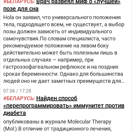
Врач развеял миф о «лучшей»
БЕЛАРУСЬ
позе для сна
Hola он заявил, что универсального положения
тела, подходящего всем, не существует, а выбор
позы должен зависеть от индивидуального
самочувствия.По словам специалиста, часто
рекомендуемое положение на левом боку
действительно может быть полезным лишь в
отдельных случаях — например, при
гастроэзофагеальном рефлюксе и на поздних
сроках беременности. Однако для большинства
людей оно не дает заметных преимуществ для
здоровья.Халлал подчеркнул, что сон на правом
07.06 / 17:28
боку также может быть полностью безопасным и
Найден способ
БЕЛАРУСЬ
комфортным, если человек просыпается
«перепрограммировать» иммунитет против
отдохнувшим и без боли.
диабета
опубликованы в журнале Molecular Therapy
(Mol:).В отличие от традиционного лечения,