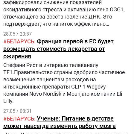
зафиксировали снижение показателей
оксидативного стресса и активацию гена OGG1,
отвечающего за восстановление ДНК. Это
подтверждает, что напиток эффективно
защищает клетки от старения и опасных
28.05 / 20:37
внутренних воспалительных процессов.«Наши
Франция первой в ЕС будет
БЕЛАРУСЬ
результаты показывают, что вишневый сок
возмещать стоимость лекарства от
Монморанси может быть хорошим дополнением
ожирения
к здоровому для сердца рациону», — отметила
Стефани Рист в интервью телеканалу
ведущий исследователь и диетолог Шейо Чинг
TF1.Правительство страны одобрило частичное
Чай из Делавэрского университета.В
возмещение пациентам расходов на
исследовании приняли участие 34 добровольца,
инъекционные препараты GLP-1 Wegovy
которые в течение эксперимента дважды в день
компании Novo Nordisk и Mounjaro компании Eli
пили по 225 мл вишневого сока или плацебо.
Lilly.
27.05 / 08:31
Ученые: Питание в детстве
БЕЛАРУСЬ
может навсегда изменить работу мозга