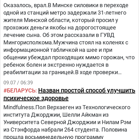
Оказалось, врал.В Минске силовики в переходе
одной из станций метро задержали 31-летнего
жителя Минской области, который просил у
прохожих деньги якобы на дорогостоящее
лечение сына. Об этом рассказали в ГУВД
Мингорисполкома.Мужчина стоял на коленях с
информационной табличкой на шее и при
общении убеждал проходящих мимо горожан, что
ребенок болен и экстренно нуждается в
реабилитации за границей.В ходе проверки
выяснилось, что задержанный тратил деньги на
09.07 / 06:39
личные нужды.
Назван простой способ улучшить
БЕЛАРУСЬ
психическое здоровье
Mindfulness.Пол Верхаеген из Технологического
института Джорджии, Шелли Айкман из
Университета Северной Джорджии и Нилам Рэм
из Стэнфорда набрали 264 студента. Половина
прошла восьминедельную программу