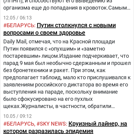
(ЛПНП), и способствуют его выведению из
совещание с участием ДРК, Уганды, Южного
организма еще до попадания в кровоток.Самыми
Судана и глобальных партнеров для усиления
богатыми такими веществами являются
трансграничного надзора и мер
12.05 / 06:13
цельнозерновые продукты, в частности
реагирования.Проводится секвенирование
Путин столкнулся с новыми
БЕЛАРУСЬ
различные виды каш.
генома штаммаПредварительные результаты
вопросами о своем здоровье
указывают на наличие штамма вируса, отличного
Daily Mail, отмечая, что на Красной площади
от фиксировавшегося ранее «заирского».
Путин появился с «опухшим» и «заметно
постаревшим» лицом.Издание подчеркивает, что
парад 9 мая был необычно сдержанным и прошел
без бронетехники и ракет. При этом, как
предполагает таблоид, мало кто прислушивался к
заявлениям российского диктатора во время его
выступления на параде, поскольку внимание
было сфокусировано на его пухлых
щеках.Журналисты, в частности, обратили
внимание на описание к видео с Путиным,
10.05 / 09:12
опубликованном в Telegram-канале депутата
Круизный лайнер, на
БЕЛАРУСЬ
SKY NEWS
Верховной Рады Украины VIII созыва,
котором разразилась эпидемия