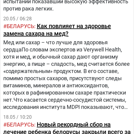
испытаний показавший высокую эффективность
против рака легких.
20.05 / 06:28
Как повлияет на здоровье
БЕЛАРУСЬ
замена сахара на мед?
Мед или сахар – что лучше для здоровья
сердцаПо словам экспертов из Verywell Health,
хотя и мед, и обычный сахар дают организму
энергию, а пище – сладость, мед считается более
«содержательным» продуктом. В его составе,
помимо простых сахаров, присутствуют следы
витаминов, минералов и антиоксидантов,
которых в рафинированном сахаре практически
нет.Что касается сердечно-сосудистой системы,
исследования института MDPI показывают, что
мед может способствовать снижению уровня
18.05 / 10:20
общего холестерина, «плохого» холестерина
Новый рекордный сбор на
БЕЛАРУСЬ
(ЛПНП) и триглицеридов – эти показатели
лечение ребенка белорусы закрыли всего за