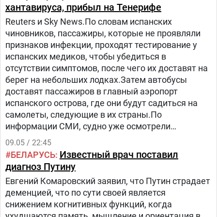
заместителя главы МВД в 2019—2021 годах
хантавируса, прибыл на Тенерифе
Антона Геращенко: «Лицо «победителя» и главы
Reuters и Sky News.По словам испанских
«сверхдержавы».Внешний вид Путина также
чиновников, пассажиры, которые не проявляли
прокомментировал Telegram-канал Крымский
признаков инфекции, проходят тестирование у
ветер.Там отметили: «История показывает, что
испанских медиков, чтобы убедиться в
многие диктаторы перед падением режима или
отсутствии симптомов, после чего их доставят на
смертью заметно старели внешне.
берег на небольших лодках.Затем автобусы
доставят пассажиров в главный аэропорт
испанского острова, где они будут садиться на
самолеты, следующие в их страны.По
информации СМИ, судно уже осмотрели
профильные эксперты после его прибытия в
09.05 / 22:45
порт.По результатам инспекции, на борту не
Известный врач поставил
БЕЛАРУСЬ
обнаружили грызунов, из-за которых ранее
диагноз Путину
возникли опасения относительно санитарной
Евгений Комаровский заявил, что Путин страдает
безопасности лайнера.После завершения
деменцией, что по сути своей является
медицинского контроля власти должны начать
снижением когнитивных функций, когда
организованную высадку пассажиров в
ухудшаются память, мышление и ориентация в