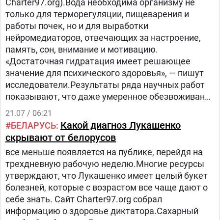
Charter97.org).Вода необходима организму не
только для терморегуляции, пищеварения и
работы почек, но и для выработки
нейромедиаторов, отвечающих за настроение,
память, сон, внимание и мотивацию.
«Достаточная гидратация имеет решающее
значение для психического здоровья», — пишут
исследователи.Результаты ряда научных работ
показывают, что даже умеренное обезвоживание
способно ухудшать память, концентрацию
21.07 / 06:21
внимания и способность обрабатывать
Какой диагноз Лукашенко
БЕЛАРУСЬ
информацию.
скрывают от белорусов
все меньше появляется на публике, перейдя на
трехдневную рабочую неделю.Многие ресурсы
утверждают, что Лукашенко имеет целый букет
болезней, которые с возрастом все чаще дают о
себе знать. Сайт Charter97.org собрал
информацию о здоровье диктатора.Сахарный