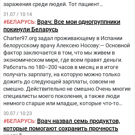
заражения среди людей. Тот пациент
впоследствии скончался.Вирус связан как
31.07 / 10:14
минимум с двумя летальными исходами: первым
Врач: Все мои одногруппники
БЕЛАРУСЬ
— в 2014 году и еще одним — в 2026 году.
покинули Беларусь
Charter97.org задал проживающему в Испании
белорусскому врачу Алексею Носову:— Основной
фактор заключается в том, что мы живем в
экономическом мире, где всем правят деньги.
Работать по 180–200 часов в месяц и в итоге
получать зарплату, на которую можно только
дожить до следующей зарплаты, совсем не
смешно. Действительно не смешно.Очень многие
специалисты моего поколения, а также люди
немного старше или младше, которые что-то
собой представляли, искали путь на Запад и
30.07 / 10:23
нашли его.
Врач назвал семь продуктов,
БЕЛАРУСЬ
которые помогают сохранить прочность