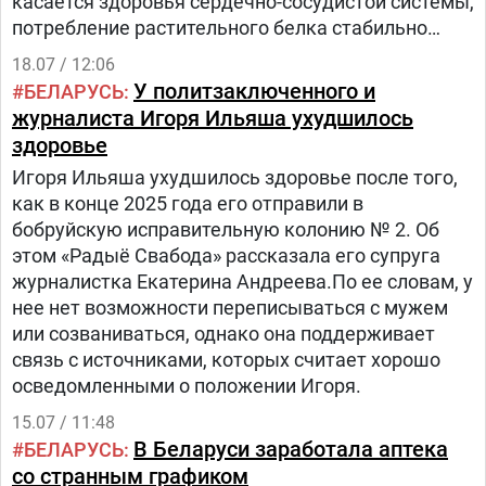
касается здоровья сердечно-сосудистой системы,
потребление растительного белка стабильно
связывают с более низким риском смерти от
18.07 / 12:06
сердечно-сосудистых заболеваний и других
У политзаключенного и
БЕЛАРУСЬ
причин», – отметила доктор медицинских наук,
журналиста Игоря Ильяша ухудшилось
кардиолог Трейси Пашке.По её словам, лучшим
здоровье
выбором перекуса для здоровья сердца является
Игоря Ильяша ухудшилось здоровье после того,
эдамаме (молодые соевые бобы).
как в конце 2025 года его отправили в
бобруйскую исправительную колонию № 2. Об
этом «Радыё Свабода» рассказала его супруга
журналистка Екатерина Андреева.По ее словам, у
нее нет возможности переписываться с мужем
или созваниваться, однако она поддерживает
связь с источниками, которых считает хорошо
осведомленными о положении Игоря.
15.07 / 11:48
В Беларуси заработала аптека
БЕЛАРУСЬ
со странным графиком