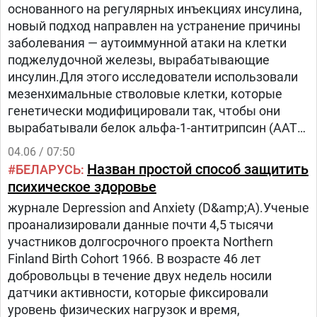
основанного на регулярных инъекциях инсулина,
новый подход направлен на устранение причины
заболевания — аутоиммунной атаки на клетки
поджелудочной железы, вырабатывающие
инсулин.Для этого исследователи использовали
мезенхимальные стволовые клетки, которые
генетически модифицировали так, чтобы они
вырабатывали белок альфа-1-антитрипсин (AAT),
обладающий противовоспалительными
04.06 / 07:50
свойствами. Такая терапия одновременно
Назван простой способ защитить
БЕЛАРУСЬ
защищала сохранившиеся инсулин-
психическое здоровье
продуцирующие клетки и подавляла
журнале Depression and Anxiety (D&amp;A).Ученые
разрушительную активность иммунной
проанализировали данные почти 4,5 тысячи
системы.Анализ показал, что лечение не просто
участников долгосрочного проекта Northern
снижает воспаление, а фактически
Finland Birth Cohort 1966. В возрасте 46 лет
перепрограммирует иммунный ответ.
добровольцы в течение двух недель носили
датчики активности, которые фиксировали
уровень физических нагрузок и время,