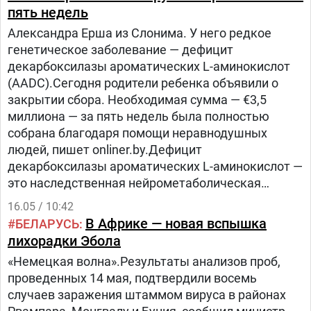
напрямую связаны с риском сердечных
пять недель
заболеваний.Также люди часто спрашивают,
Александра Ерша из Слонима. У него редкое
правда ли, что мед повышает сахар в крови или
генетическое заболевание — дефицит
нет – и действительно, гликемический индекс у
декарбоксилазы ароматических L-аминокислот
меда в среднем ниже, чем у белого сахара, хотя
(AADC).Сегодня родители ребенка объявили о
разница по данному показателю
закрытии сбора. Необходимая сумма — €3,5
незначительна.Пищевая ценность меда, по
миллиона — за пять недель была полностью
данным из онлайн-библиотеки Wiley, также
собрана благодаря помощи неравнодушных
немного выше за счет наличия небольших
людей, пишет оnliner.by.Дефицит
количеств витаминов группы B, витамина C и
декарбоксилазы ароматических L-аминокислот —
минералов, таких как магний, цинк и фосфор.
это наследственная нейрометаболическая
патология, связанная с мутацией гена DDC.
16.05 / 10:42
В Африке — новая вспышка
БЕЛАРУСЬ
лихорадки Эбола
«Немецкая волна».Результаты анализов проб,
проведенных 14 мая, подтвердили восемь
случаев заражения штаммом вируса в районах