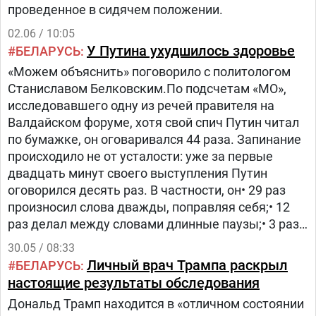
проведенное в сидячем положении.
02.06 / 10:05
У Путина ухудшилось здоровье
БЕЛАРУСЬ
«Можем объяснить» поговорило с политологом
Станиславом Белковским.По подсчетам «МО»,
исследовавшего одну из речей правителя на
Валдайском форуме, хотя свой спич Путин читал
по бумажке, он оговаривался 44 раза. Запинание
происходило не от усталости: уже за первые
двадцать минут своего выступления Путин
оговорился десять раз. В частности, он• 29 раз
произносил слова дважды, поправляя себя;• 12
раз делал между словами длинные паузы;• 3 раза
неверно произносил слова.Труднее всего Путину
30.05 / 08:33
далось слово «тенденции» и фразеологизм
Личный врач Трампа раскрыл
БЕЛАРУСЬ
«модель советской социалистической
настоящие результаты обследования
альтернативы».
Дональд Трамп находится в «отличном состоянии