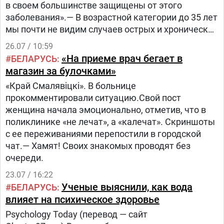
в своем большинстве защищены от этого
заболевания».— В возрастной категории до 35 лет
мы почти не видим случаев острых и хронических
гепатитов, — сообщила Ирина Глинская.Спикер
26.07 / 10:59
подчеркнула, что таких результатов удалось
«На приеме врач бегает в
БЕЛАРУСЬ
добиться благодаря проводимой длительное
магазин за булочками»
время массовой вакцинации. В Беларуси
«Край Смалявіцкі». В больнице
бесплатная прививка против гепатита В
прокомментировали ситуацию.Свой пост
предусмотрена для детей с 12 часов
женщина начала эмоционально, отметив, что в
жизни.«Более 97% детей в возрасте до года
поликлинике «не лечат», а «калечат». Скриншоты
ежегодно получают вакцинацию против гепатита
с ее переживаниями перепостили в городской
В, и эта защита сохраняется длительный период,
чат.— Хамят! Своих знакомых проводят без
20 лет и более», — сказала Ирина
очереди.
Глинская.Бесплатную вакцину получают и
взрослые, которые имеют более высокий риск
23.07 / 16:22
заражения.
Ученые выяснили, как вода
БЕЛАРУСЬ
влияет на психическое здоровье
Psychology Today (перевод — сайт