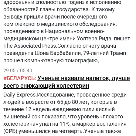
здоровья» и «полностью годен» к исполнению
обязанностей главы государства. К такому
выводу пришли врачи после очередного
комплексного медицинского обследования,
проведенного в Национальном военно-
медицинском центре имени Уолтера Рида, пишет
The Associated Press.Согласно отчету врача
президента Шона Барбабелли, 79-летний Трамп
прошел компьютерную томографию,
кардиологические обследования, скрининг на
29.05 / 05:40
онкологические заболевания и ряд других
Ученые назвали напиток, лучше
БЕЛАРУСЬ
профилактических тестов.
всего снижающий холестерин
Daily Express.Исследование, проведенное среди
людей в возрасте от 65 до 80 лет, которые в
течение 12 недель ежедневно пили кислый
вишневый сок показало, что уровень «плохого
холестерина» упал на 11%, а маркер воспаления
(СРБ) уменьшился на четверть.Ученые также