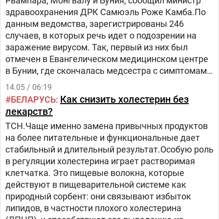
Рвампара, Монгвалу и Буния, сообщил министр
здравоохранения ДРК Самюэль Роже Камба.По
данным ведомства, зарегистрированы 246
случаев, в которых речь идет о подозрении на
заражение вирусом. Так, первый из них был
отмечен в Евангелическом медицинском центре
в Бунии, где скончалась медсестра с симптомами,
включавшими лихорадку, кровотечение, рвоту и
14.05 / 06:19
сильную слабость, напомнило агентство
Как снизить холестерин без
БЕЛАРУСЬ
Reuters.Власти разворачивают группы
лекарств?
реагированияПравительство ДРК сообщило, что
ТСН.Чаще именно замена привычных продуктов
задействовало оперативный центр по
на более питательные и функциональные дает
чрезвычайным ситуациям в сфере
стабильный и длительный результат.Особую роль
общественного здравоохранения, усилило
в регуляции холестерина играет растворимая
эпидемиологический и лабораторный надзор, а
клетчатка. Это пищевые волокна, которые
также распорядилось о срочном развертывании
действуют в пищеварительной системе как
групп реагирования.Африканские центры по
природный сорбент: они связывают избыток
контролю и профилактике заболеваний (Africa
липидов, в частности плохого холестерина
CDC) заявили, что созывают экстренное