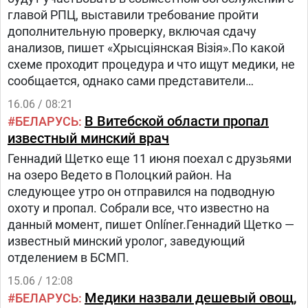
главой РПЦ, выставили требование пройти
дополнительную проверку, включая сдачу
анализов, пишет «Хрысціянская Візія».По какой
схеме проходит процедура и что ищут медики, не
сообщается, однако сами представители
духовенства отмечают, что во время прежних
16.06 / 08:21
визитов патриарха правила были проще.Приезд
В Витебской области пропал
БЕЛАРУСЬ
Кирилла в Брест приурочен к двум датам — 85‑й
известный минский врач
годовщине начала Великой Отечественной войны
Геннадий Щетко еще 11 июня поехал с друзьями
и 1000‑летию со дня смерти князя
на озеро Ведето в Полоцкий район. На
Владимира.Утром 21 июня состоится литургия в
следующее утро он отправился на подводную
Свято-Воскресенском соборе Бреста, где для
охоту и пропал. Собрали все, что известно на
верующих выставят мощи князя Владимира.
данный момент, пишет Onlíner.Геннадий Щетко —
известный минский уролог, заведующий
отделением в БСМП.
15.06 / 12:08
Медики назвали дешевый овощ,
БЕЛАРУСЬ