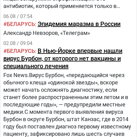
антибиотик, который применяется только в
ветеринарии для лечения сельскохозяйственных,
06.08 / 07:54
домашних животных и птиц.
Эпидемия маразма в России
БЕЛАРУСЬ
Александр Невзоров, «Телеграм»
02.08 / 09:04
В Нью-Йорке впервые нашли
БЕЛАРУСЬ
вирус Бурбон, от которого нет вакцины и
специального лечения
Fox News.Вирус Бурбон, «передающийся через
обычного клеща «одинокой звезды», вскоре
может начать осложнять диагностику, если
станет более распространенным этим летом и в
последующие годы», — предупредили местные
медики.С момента первого выявления вируса
Бурбон в округе Бурбон, штат Канзас, где в 2014
году был поставлен диагноз первому известному
пациенту, зафиксировано лишь шесть случаев