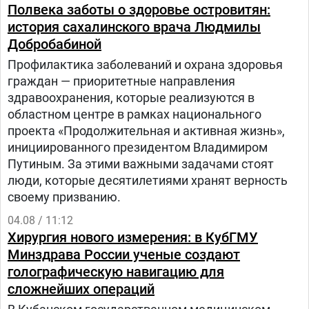
проходила производственную практику и
Полвека заботы о здоровье островитян:
зарекомендовала себя как внимательный и
история сахалинского врача Людмилы
ответственный сотрудник.— Видно, что Алина
Добробабиной
пришла в профессию осознанно. Она схватывает
Профилактика заболеваний и охрана здоровья
на лету, строго соблюдает санэпидрежим и
граждан — приоритетные направления
технику выполнения инъекций. Для нас важно,
здравоохранения, которые реализуются в
что молодежь выбирает государственные
областном центре в рамках национального
учреждения здравоохранения и остается
проекта «Продолжительная и активная жизнь»,
работать в районе». Почувствовать уверенность
инициированного президентом Владимиром
в своих знаниях Алине помогает ее наставник —
Путиным. За этими важными задачами стоят
главная медицинская сестра Галина Лякун,
люди, которые десятилетиями хранят верность
которая не только помогает в проведении
своему призванию.
медицинских манипуляций, но и делится опытом,
— отметила Елена Бокатуро старшая
04.08 / 11:12
медицинская сестра отделения. Работа в
Хирургия нового измерения: в КубГМУ
дневном стационаре имеет свою специфику.
Минздрава России ученые создают
голографическую навигацию для
сложнейших операций