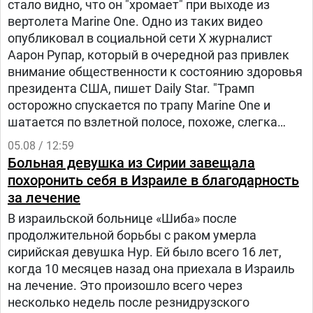
стало видно, что он "хромает" при выходе из
вертолета Marine One. Одно из таких видео
опубликовал в социальной сети Х журналист
Аарон Рупар, который в очередной раз привлек
внимание общественности к состоянию здоровья
президента США, пишет Daily Star. "Трамп
осторожно спускается по трапу Marine One и
шатается по взлетной полосе, похоже, слегка
прихрамывая", — написал журналист.
05.08 / 12:59
Больная девушка из Сирии завещала
похоронить себя в Израиле в благодарность
за лечение
В израильской больнице «Шиба» после
продолжительной борьбы с раком умерла
сирийская девушка Нур. Ей было всего 16 лет,
когда 10 месяцев назад она приехала в Израиль
на лечение. Это произошло всего через
несколько недель после резнидрузского