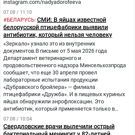
instagram.com/nadyadorofeeva
07.08 / 11:10
СМИ: В яйцах известной
БЕЛАРУСЬ
белорусской птицефабрики выявили
антибиотик, который нельзя человеку
«Зеркало» узнало это из внутренних
документов.В письме от 5 мая 2026 года
Департамент ветеринарного и
продовольственного надзора Минсельхозпрода
сообщает, что еще 30 апреля провел
лабораторные испытания продукции
«Дубравского бройлера» — филиала
птицефабрики «Дружба». И в пищевых куриных
яйцах обнаружили энрофлоксацин. Это
антибиотик, который применяется только в
ветеринарии для лечения сельскохозяйственных,
07.08 / 10:04
домашних животных и птиц.
Свердловские врачи вылечили острый
бактериальный менингит у 82-летней