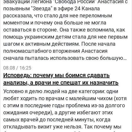
эвакуации Легиона "Свобода России" Анастасия с
позывным "Звезда" в эфире 24 Канала
рассказала, что стало для нее переломным
моментом и почему она больше не могла
оставаться в стороне. Она также вспомнила, как
помощь украинским детям стала для нее первым
шагом к активным действиям. После начала
полномасштабного вторжения Анастасия
сначала пыталась использовать свою большую
русскоязычную аудиторию, чтобы объяснять
08.08 / 16:25
людям в России, что на самом деле происходит в
Исповедь: почему мы боимся сдавать
Украине.
анализы, а врачи не спешат их назначить
Условно я делю людей на две категории: одни
любят ходить по врачам с малейшим чихом (хотя
с этим в последние годы проблема из-за долгого
ожидания очереди), а другие избегают этих
самых врачей до последней минуты, когда
откладывать визит уже нельзя. Так почему мы