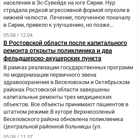
населения в Эс-Сувейде на юге Сирии. Нур
страдала редкой агрессивной формой опухоли в
нижней челюсти. Лечение, полученное поначалу
в Сирии, привело к улучшению, но позже
произошел рецидив болезни. Нур попала на
05.08 / 12:04
лечение в «Шибу» в рамках гуманитарного
В Ростовской области после капитального
проекта «Шевет-ахим» («Кровные братья).
ремонта открыты поликлиника и два
фельдшерско-акушерских пункта
В рамках реализации государственных программ
по модернизации первичного звена
здравоохранения в Веселовском и Октябрьском
районах Ростовской области завершены
капитальные ремонты трех медицинских
объектов. Все объекты принимают пациентов в
штатном режиме.В хуторе Верхнесоленый
Веселовского района обновлена поликлиника
Центральной районной больницы (ул.
05.08 / 11:37