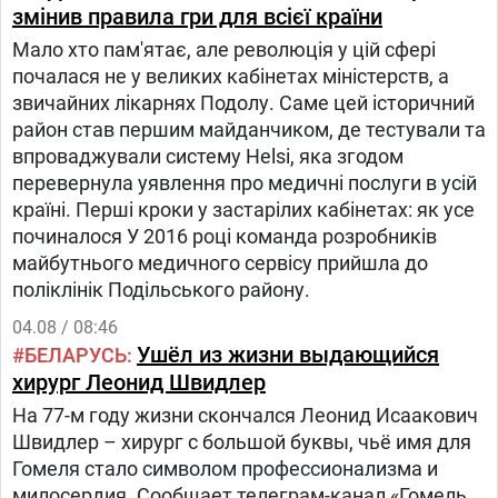
доступна в западной части Южно-Сахалинска.
змінив правила гри для всієї країни
Это удобно для семей, которые проживают в
Мало хто пам'ятає, але революція у цій сфері
близлежащих районах. Кроме того, мы разгрузим
почалася не у великих кабінетах міністерств, а
главный корпус учреждения на улице
звичайних лікарнях Подолу. Саме цей історичний
Емельянова. В этом году мы уже открыли филиал
район став першим майданчиком, де тестували та
детской поликлиники в Дальнем. К концу года
впроваджували систему Helsi, яка згодом
запустим поликлинику в Хомутово, где будут
перевернула уявлення про медичні послуги в усій
обслуживать и детей, и взрослых. Ввод новых
країні. Перші кроки у застарілих кабінетах: як усе
объектов здравоохранения позволяет повышать
починалося У 2016 році команда розробників
доступность и качество медицинской помощи, а
майбутнього медичного сервісу прийшла до
это наш безусловный приоритет, — подчеркнул
поліклінік Подільського району.
Валерий Лимаренко.В новом корпусе пациенты
смогут получить комплексную медицинскую
04.08 / 08:46
помощь.
Ушёл из жизни выдающийся
БЕЛАРУСЬ
хирург Леонид Швидлер
На 77-м году жизни скончался Леонид Исаакович
Швидлер – хирург с большой буквы, чьё имя для
Гомеля стало символом профессионализма и
милосердия. Сообщает телеграм-канал «Гомель.