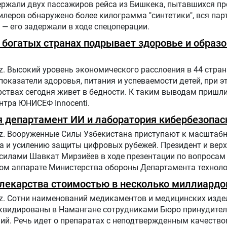
ержали двух пассажиров рейса из Бишкека, пытавшихся пр
илеров обнаружено более килограмма "синтетики", вся пар
— его задержали в ходе спецоперации.
 богатых странах подрывает здоровье и образо
z. Высокий уровень экономического расслоения в 44 стра
оказатели здоровья, питания и успеваемости детей, при э
рствах сегодня живет в бедности. К таким выводам пришл
нтра ЮНИСЕФ Innocenti.
я департамент ИИ и лаборатория кибербезопас
.uz. Вооруженные Силы Узбекистана приступают к масштаб
та и усилению защиты цифровых рубежей. Президент и вер
илами Шавкат Мирзиёев в ходе презентации по вопросам
ном аппарате Министерства обороны Департамента технол
лизированной лаборатории кибербезопасности.
лекарства стоимостью в несколько миллиардо
uz. Сотни наименований медикаментов и медицинских изде
квидированы в Намангане сотрудниками Бюро принудител
ий. Речь идет о препаратах с неподтвержденным качество