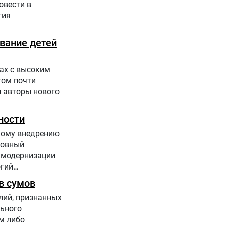
овести в
тия
вание детей
нах с высоким
том почти
и авторы нового
ности
ному внедрению
ховный
 модернизации
огий
в сумов
лий, признанных
ьного
м либо