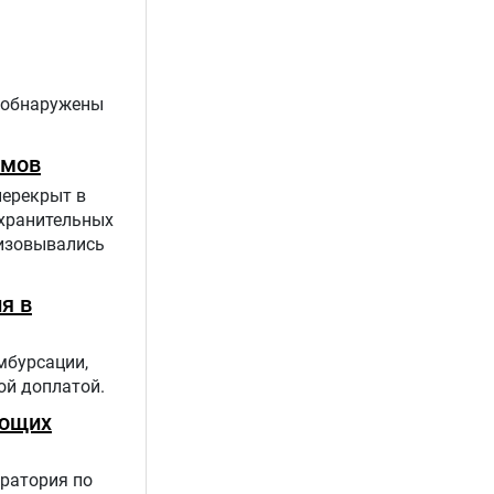
я обнаружены
умов
перекрыт в
охранительных
лизовывались
я в
мбурсации,
ой доплатой.
ующих
оратория по