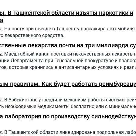
. В Ташкентской области изъяты наркотики и
а
uz. На посту при въезде в Ташкент у пассажира автомобил
о лекарственного средства.
твенные лекарства почти на три миллиарда с
uz. Масштабный канал поставки некачественных лекарств 
ации Департамента при Генеральной прокуратуре и право
тов, которые хранились в антисанитарных условиях и реа
ым правилам. Как будет работать реимбурсаци
uz. В Узбекистане утвердили механизм работы системы реи
ть необходимые медикаменты бесплатно или с минимальн
а лаборатория по производству сильнодейств
uz. В Ташкентской области ликвидирована подпольная лаб