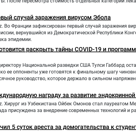
ы. После пересмотра стоимость отдельных категорий лек
рвый случай заражения вирусом Эбола
uz. Во Франции зафиксирован первый случай заражения ви
иссии, вернувшийся из Демократической Республики Конго
шка эпидемии.
отовится раскрыть тайны COVID-19 и программ
 Директору Национальной разведки США Тулси Габбард оста
нако ее оппоненты уже готовятся к финальному шагу чиновн
ячное руководство, которое держало в сильном напряжен
ждународную награду за развитие эндокринной
uz. Хирург из Узбекистана Ойбек Омонов стал лауреатом 
ада присуждена за внедрение современных технологий и р
ил 5 суток ареста за домогательства к студен