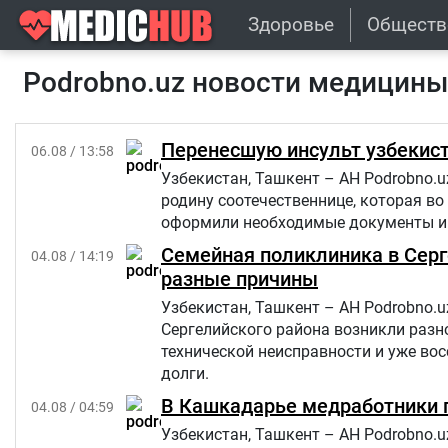
Здоровье
Обществ
Podrobno.uz новости медицин
Перенесшую инсульт узбекист
06.08 / 13:58
Узбекистан, Ташкент – АН Podrobno.u
родину соотечественнице, которая во
оформили необходимые документы и 
Семейная поликлиника в Серге
04.08 / 14:19
разные причины
Узбекистан, Ташкент – АН Podrobno.
Сергелийского района возникли разн
технической неисправности и уже вос
долги.
В Кашкадарье медработники п
04.08 / 04:59
Узбекистан, Ташкент – АН Podrobno.