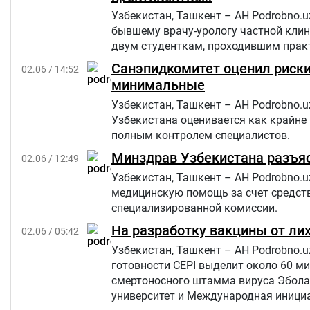
Узбекистан, Ташкент – АН Podrobno.u
бывшему врачу-урологу частной клин
двум студенткам, проходившим прак
Санэпидкомитет оценил риски
02.06 / 14:52
минимальные
Узбекистан, Ташкент – АН Podrobno.u
Узбекистана оценивается как крайне 
полным контролем специалистов.
Минздрав Узбекистана разъяс
02.06 / 12:49
Узбекистан, Ташкент – АН Podrobno.
медицинскую помощь за счет средств
специализированной комиссии.
На разработку вакцины от ли
02.06 / 05:42
Узбекистан, Ташкент – АН Podrobno.
готовности CEPI выделит около 60 м
смертоносного штамма вируса Эбола
университет и Международная иници