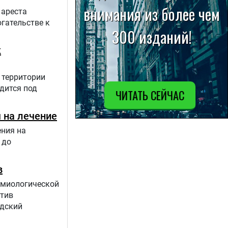
 ареста
гательстве к
к
 территории
одится под
 на лечение
ения на
 до
в
демиологической
отив
рдский