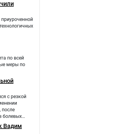
учили
, приуроченной
отехнологичных
та по всей
ные меры по
льной
ся с резкой
менении
 после
з болевых
 сетях. На фоне
к Вадим
и переименован.