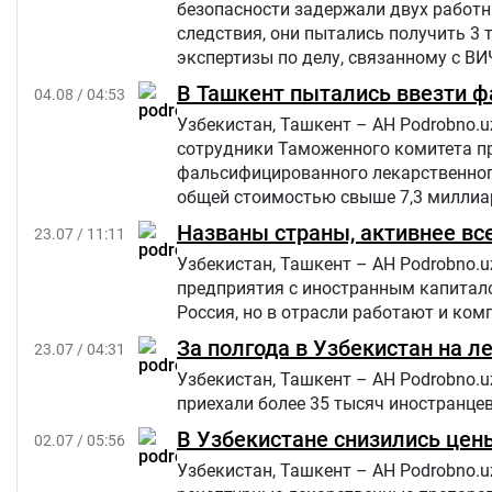
безопасности задержали двух работн
следствия, они пытались получить 3
экспертизы по делу, связанному с ВИ
В Ташкент пытались ввезти 
04.08 / 04:53
Узбекистан, Ташкент – АН Podrobno.u
сотрудники Таможенного комитета пр
фальсифицированного лекарственного
общей стоимостью свыше 7,3 миллиа
Названы страны, активнее вс
23.07 / 11:11
Узбекистан, Ташкент – АН Podrobno.u
предприятия с иностранным капитало
Россия, но в отрасли работают и ком
За полгода в Узбекистан на л
23.07 / 04:31
Узбекистан, Ташкент – АН Podrobno.u
приехали более 35 тысяч иностранцев
В Узбекистане снизились цен
02.07 / 05:56
Узбекистан, Ташкент – АН Podrobno.u