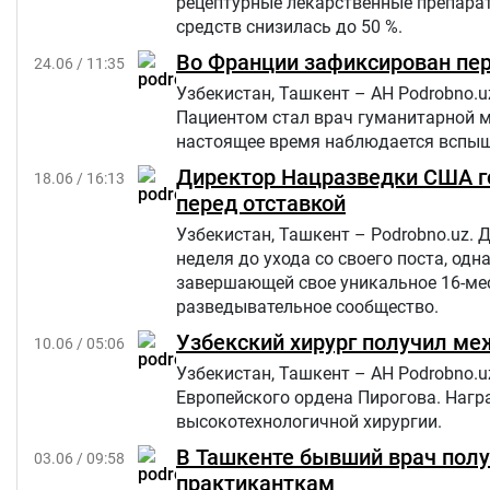
рецептурные лекарственные препарат
средств снизилась до 50 %.
Во Франции зафиксирован пе
24.06 / 11:35
Узбекистан, Ташкент – АН Podrobno.
Пациентом стал врач гуманитарной м
настоящее время наблюдается вспы
Директор Нацразведки США г
18.06 / 16:13
перед отставкой
Узбекистан, Ташкент – Podrobno.uz.
неделя до ухода со своего поста, од
завершающей свое уникальное 16-мес
разведывательное сообщество.
Узбекский хирург получил ме
10.06 / 05:06
Узбекистан, Ташкент – АН Podrobno.
Европейского ордена Пирогова. Нагр
высокотехнологичной хирургии.
В Ташкенте бывший врач получ
03.06 / 09:58
практиканткам