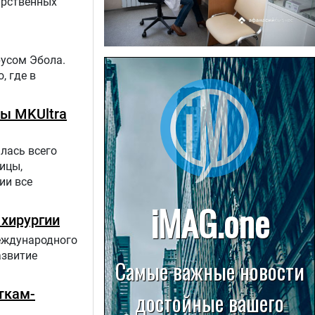
арственных
русом Эбола.
22.07.2026
Больница в Спирово работает
, где в
без рентгеновского кабинета
ы MKUltra
лась всего
ицы,
ии все
 хирургии
Международного
азвитие
ткам-