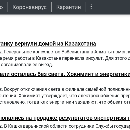
о
Коронавирус
Карантин
ы
анку вернули домой из Казахстана
z. Генеральное консульство Узбекистана в Алматы помогл
 время работы в Казахстане перенесла инсульт. Для этого
организовали ее выезд.
ли осталась без света. Хокимият и энергетик
uz. Вокруг отключения света в филиале семейной поликлин
очтения. Хокимият утверждает, что электроснабжение прер
становлено, тогда как энергетики заявляют, что объект о
опались на продаже результатов экспертизы 
uz. В Кашкадарьинской области сотрудники Службы госуда