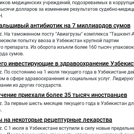
иков медицинских учреждений, подозреваемых в коррупци
 тысячи долларов за изменение результатов судебно-медиц
Ч.
фальшивый антибиотик на 7 миллиардов сумов
z. На таможенном посту "Авиагрузы" комплекса "Ташкент-
есекли попытку ввоза в Узбекистан крупной партии
 препарата. Из оборота изъяли более 160 тысяч упаково
рда сумов.
его инвестирующие в здравоохранение Узбекис
z. По состоянию на 1 июля текущего года в Узбекистане де
м в сфере здравоохранения и социальных услуг. Лидируют
пании из других государств.
ечение приехали более 35 тысяч иностранцев
z. За первые шесть месяцев текущего года в Узбекистан д
.
ы на некоторые рецептурные лекарства
z. С 1 июля в Узбекистане вступили в силу новые предельн