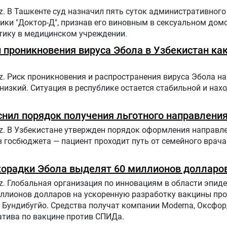
z. В Ташкенте суд назначил пять суток административного
ики "Доктор-Д", признав его виновным в сексуальном домо
тику в медицинском учреждении.
 проникновения вируса Эбола в Узбекистан ка
z. Риск проникновения и распространения вируса Эбола на
низкий. Ситуация в республике остается стабильной и нах
нил порядок получения льготного направления
uz. В Узбекистане утвержден порядок оформления направл
 госбюджета — пациент проходит путь от семейного врача
хорадки Эбола выделят 60 миллионов долларо
uz. Глобальная организация по инновациям в области эпи
иллионов долларов на ускоренную разработку вакцины пр
 Бундибугйо. Средства получат компании Moderna, Оксфо
атива по вакцине против СПИДа.