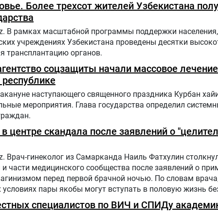
ровье. Более трехсот жителей Узбекистана пол
дарства
uz. В рамках масштабной программы поддержки населения
нских учреждениях Узбекистана проведены десятки высок
я трансплантацию органов.
агентство соцзащиты начали массовое лечение
 республике
 Накануне наступающего священного праздника Курбан хайи
льные мероприятия. Глава государства определил систем
граждан.
 в центре скандала после заявлений о "целите
z. Врач-гинеколог из Самарканда Наиль Фатхулин столкнул
 и части медицинского сообщества после заявлений о при
вагинизмом перед первой брачной ночью. По словам врача,
 условиях пары якобы могут вступать в половую жизнь бе
активное обсуждение и негативную реакцию в социальных
вестных специалистов по ВИЧ и СПИДу академи
ьная публикация была удалена, а аккаунт автора закрыт 