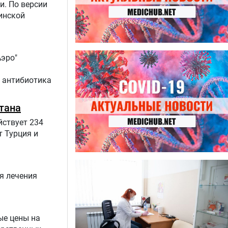
и. По версии
инской
27.07.2026
Аэро"
Лучше фасоли: диетолог
названа 8 продуктов,
к антибиотика
содержащих много клетчатки
тана
йствует 234
 Турция и
23.07.2026
Ботулизм, гепатит и другие
ля лечения
угрозы: что нужно знать о
летних инфекциях
ые цены на