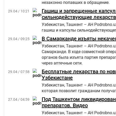
незаконно попавших в обращение.
Гашиш и запрещенные капсулы
29.04 / 10:21
сильнодействующие лекарств
Узбекистан, Ташкент – АН Podrobno.
гашиш и капсулы сильнодействующег
В Самарканде изъяты некачес
29.04 / 09:25
Узбекистан, Ташкент – АН Podrobno.
Самарканде. В ходе совместной опер
органов была изъята партия препара
через аптечные сети.
Бесплатные лекарства по нов
29.04 / 07:58
Узбекистане
Узбекистан, Ташкент – АН Podrobno.
которая позволит гражданам получа
Под Ташкентом ликвидирован
27.04 / 04:59
препаратов. Видео
Узбекистан, Ташкент – АН Podrobno.