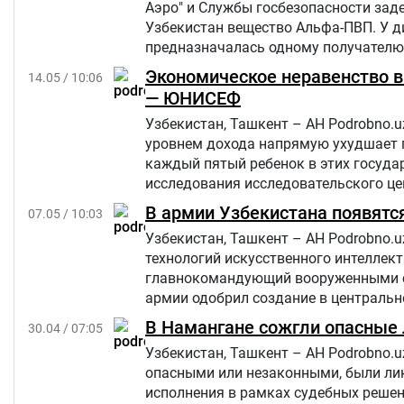
Аэро" и Службы госбезопасности зад
Узбекистан вещество Альфа-ПВП. У д
предназначалась одному получателю 
Экономическое неравенство в
14.05 / 10:06
— ЮНИСЕФ
Узбекистан, Ташкент – АН Podrobno.u
уровнем дохода напрямую ухудшает п
каждый пятый ребенок в этих госуда
исследования исследовательского це
В армии Узбекистана появятс
07.05 / 10:03
Узбекистан, Ташкент – АН Podrobno
технологий искусственного интеллек
главнокомандующий вооруженными с
армии одобрил создание в централь
искусственного интеллекта и специа
В Намангане сожгли опасные 
30.04 / 07:05
Узбекистан, Ташкент – АН Podrobno.
опасными или незаконными, были ли
исполнения в рамках судебных решен