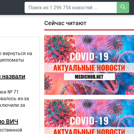
Сейчас читают
о вернуться на
 дипломаты
и назвали
ики № 71
валось из-за
04.08.2026
тключили за
Специалисты дали советы, как
правильно пить витамины
по ВИЧ
рственной