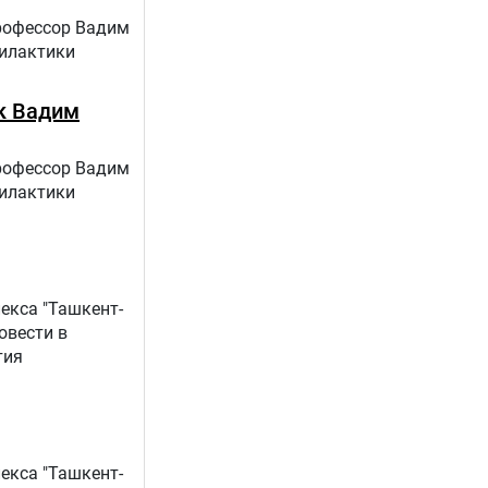
профессор Вадим
филактики
к Вадим
профессор Вадим
филактики
екса "Ташкент-
овести в
тия
екса "Ташкент-