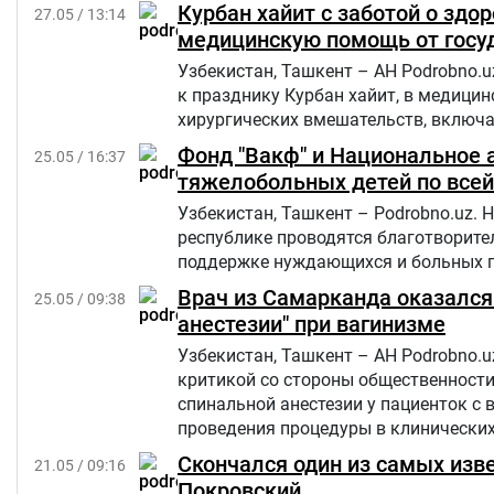
Курбан хайит с заботой о здо
27.05 / 13:14
медицинскую помощь от госу
Узбекистан, Ташкент – АН Podrobno.
к празднику Курбан хайит, в медици
хирургических вмешательств, включа
Фонд "Вакф" и Национальное 
25.05 / 16:37
тяжелобольных детей по всей
Узбекистан, Ташкент – Podrobno.uz.
республике проводятся благотворите
поддержке нуждающихся и больных 
Врач из Самарканда оказался
25.05 / 09:38
анестезии" при вагинизме
Узбекистан, Ташкент – АН Podrobno.u
критикой со стороны общественности
спинальной анестезии у пациенток с 
проведения процедуры в клинических
ощущений. Эти утверждения вызвали 
Скончался один из самых из
21.05 / 09:16
общественного резонанса первоначал
Покровский