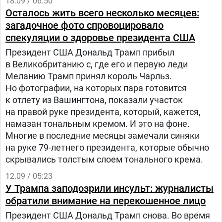
18.09 / 06:50
Белый дом хочет заставить транснациональные
Осталось жить всего несколько месяцев:
корпорации переносить производство лекарств
загадочное фото спровоцировало
из Европы и Азии в Америку.Кроме того,
спекуляции о здоровье президента США
фармацевтические компании также получили
Президент США Дональд Трамп прибыл
ультиматум: до конца сентября они должны
в Великобританию с, где его и первую леди
добровольно снизить цены для правительства
Меланию Трамп принял король Чарльз.
США до уровня, соответствующего самым
Но фотографии, на которых пара готовится
низким международным показателям.Новость о
к отлету из Вашингтона, показали участок
данном нововведении уже вызвала падение
на правой руке президента, который, кажется,
азиатских бирж и особенно сильно ударила по
намазан тональным кремом. И это на фоне.
акциям фармацевтических компаний в Японии,
Многие в последние месяцы замечали синяки
Австралии и Южной Корее.Кто под
на руке 79-летнего президента, которые обычно
ударомПроизводители лекарств, которые до сих
скрывались толстым слоем тонального крема.
пор не перенесли производство в США. Например,
действующие вещества для препаратов Ozempic
12.09 / 05:23
и Wegovy (Novo Nordisk) изготавливают в Дании, а
У Трампа заподозрили инсульт: журналисты
важные этапы производства препарата Mounjaro
обратили внимание на перекошенное лицо
(Eli Lilly) - в Ирландии.Johnson &amp; Johnson
Президент США Дональд Трамп снова. Во время
производит иммунный препарат Stelara в