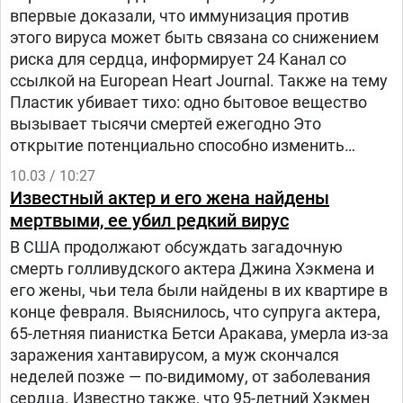
впервые доказали, что иммунизация против
этого вируса может быть связана со снижением
риска для сердца, информирует 24 Канал со
ссылкой на European Heart Journal. Также на тему
Пластик убивает тихо: одно бытовое вещество
вызывает тысячи смертей ежегодно Это
открытие потенциально способно изменить
подход врачей к вакцинации людей среднего и
10.03 / 10:27
пожилого возраста, придавая ей еще большую
Известный актер и его жена найдены
ценность как средству не только профилактики
мертвыми, ее убил редкий вирус
инфекции, но и защиты сердечно-сосудистой
В США продолжают обсуждать загадочную
системы.
смерть голливудского актера Джина Хэкмена и
его жены, чьи тела были найдены в их квартире в
конце февраля. Выяснилось, что супруга актера,
65-летняя пианистка Бетси Аракава, умерла из-за
заражения хантавирусом, а муж скончался
неделей позже — по-видимому, от заболевания
сердца. Известно также, что 95-летний Хэкмен