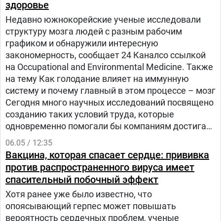
здоровье
Недавно южнокорейские ученые исследовали
структуру мозга людей с разным рабочим
графиком и обнаружили интересную
закономерность, сообщает 24 Каналсо ссылкой
на Occupational and Environmental Medicine. Также
на тему Как голодание влияет на иммунную
систему и почему главный в этом процессе – мозг
Сегодня много научных исследований посвящено
созданию таких условий труда, которые
одновременно помогали бы компаниям достигать
успеха и сохраняли бы благосостояние
06.05 / 12:35
сотрудников.
Вакцина, которая спасает сердце: прививка
против распространенного вируса имеет
спасительный побочный эффект
Хотя ранее уже было известно, что
опоясывающий герпес может повышать
вероятность сердечных проблем, ученые