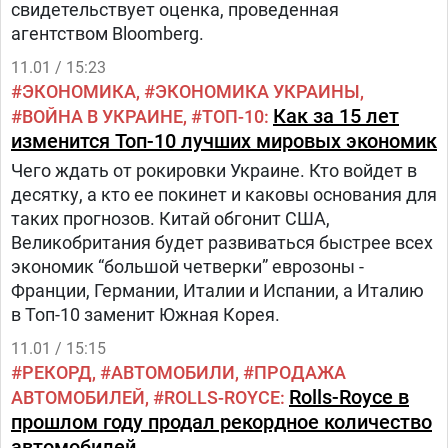
свидетельствует оценка, проведенная
(например, рака шейки матки, пениса, анального
агентством Bloomberg.
канала и других видов рака).
11.01 / 15:23
ЭКОНОМИКА
ЭКОНОМИКА УКРАИНЫ
Как за 15 лет
ВОЙНА В УКРАИНЕ
ТОП-10
изменится Топ-10 лучших мировых экономик
Чего ждать от рокировки Украине. Кто войдет в
десятку, а кто ее покинет и каковы основания для
таких прогнозов. Китай обгонит США,
Великобритания будет развиваться быстрее всех
экономик “большой четверки” еврозоны -
Франции, Германии, Италии и Испании, а Италию
в Топ-10 заменит Южная Корея.
11.01 / 15:15
РЕКОРД
АВТОМОБИЛИ
ПРОДАЖА
Rolls-Royce в
АВТОМОБИЛЕЙ
ROLLS-ROYCE
прошлом году продал рекордное количество
автомобилей