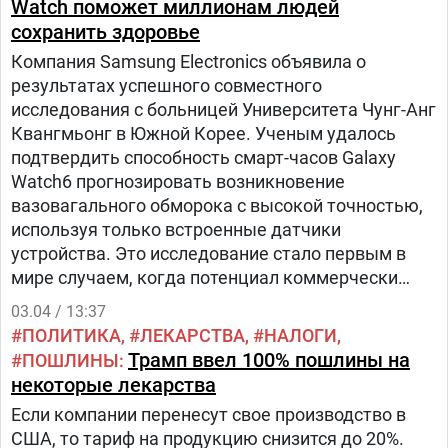
Watch поможет миллионам людей
сохранить здоровье
Компания Samsung Electronics объявила о
результатах успешного совместного
исследования с больницей Университета Чунг-Анг
Квангмьонг в Южной Корее. Ученым удалось
подтвердить способность смарт-часов Galaxy
Watch6 прогнозировать возникновение
вазовагального обморока с высокой точностью,
используя только встроенные датчики
устройства. Это исследование стало первым в
мире случаем, когда потенциал коммерчески
доступных смарт-часов для раннего
03.04 / 13:37
предсказания синкопе (обморока) был доказан
ПОЛИТИКА
ЛЕКАРСТВА
НАЛОГИ
на клиническом уровне.
Трамп ввел 100% пошлины на
ПОШЛИНЫ
некоторые лекарства
Если компании перенесут свое производство в
США, то тариф на продукцию снизится до 20%.