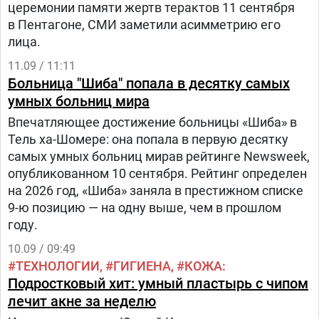
церемонии памяти жертв терактов 11 сентября
Швейцарии, а противораковый Darzalex - в
в Пентагоне, СМИ заметили асимметрию его
Дании.ВгіѕтоІ-Myers Squibb производит Opdivo
лица.
преимущественно в Ирландии и
11.09 / 11:11
Швейцарии.Novartis поставляет Cosentyx и
Больница "Шиба" попала в десятку самых
Entresto из Швейцарии.Таким компаниям
умных больниц мира
придется доказывать, что они реально строят
заводы в США, иначе их лекарства могут сразу
Впечатляющее достижение больницы «Шиба» в
подорожать вдвое.Кто в безопасностиМногие
Тель ха-Шомере: она попала в первую десятку
фармгиганты последние месяцы активно
самых умных больниц мирав рейтинге Newsweek,
инвестируют в производство в США.
опубликованном 10 сентября. Рейтинг определен
на 2026 год, «Шиба» заняла в престижном списке
9-ю позицию — на одну выше, чем в прошлом
году.
10.09 / 09:49
ТЕХНОЛОГИИ
ГИГИЕНА
КОЖА
Подростковый хит: умный пластырь с чипом
лечит акне за неделю