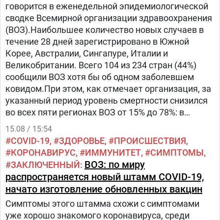
говорится в еженедельной эпидемиологической
сводке Всемирной организации здравоохранения
(ВОЗ).Наибольшее количество новых случаев в
течение 28 дней зарегистрировано в Южной
Корее, Австралии, Сингапуре, Италии и
Великобритании. Всего 104 из 234 стран (44%)
сообщили ВОЗ хотя бы об одном заболевшем
ковидом.При этом, как отмечает организация, за
указанный период уровень смертности снизился
во всех пяти регионах ВОЗ от 15% до 78%: в
Африканском регионе, в Юго-Восточной Азии, в
15.08 / 15:54
Европейском регионе, Западно-Тихоокеанском
COVID-19
ЗДОРОВЬЕ
ПРОИСШЕСТВИЯ
регионе и в восточном Средиземноморье.«COVID-
КОРОНАВИРУС
ИММУНИТЕТ
СИМПТОМЫ
19 продолжает оставаться серьёзной угрозой и
ВОЗ: по миру
ЗАКЛЮЧЕННЫЙ
ВОЗ настоятельно призывает государства-члены
распространяется новый штамм COVID-19,
поддерживать, а не демонтировать созданную
начато изготовление обновленных вакцин
ими инфраструктуру [борьбы с] COVID-19», —
Симптомы этого штамма схожи с симптомами
подчёркивается в сводке организации.По данным
уже хорошо знакомого коронавируса, среди
на 13 августа, за время пандемии во всем мире