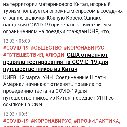
на территории материкового Китая, игорный
туризм пользуется огромным спросом в соседних
странах, включая Южную Корею.Однако,
пандемия COVID-19 привела к значительным
ограничениям на поездки граждан КНР, что,
в свою очередь, снизило пассажиропоток
12.03 / 06:00
из Китая.С середины марта власти Китая
COVID-19
ОБЩЕСТВО
КОРОНАВИРУС
возобновили выдачу виз всех типов и открыли
США отменяют
ПУТЕШЕСТВИЯ
ЛЮДИ
свои границы для иностранных туристов.
правила тестирования на COVID-19 для
путешественников из Китая
КИЕВ. 12 марта. УНН. Соединенные Штаты
Америки начинают отменять правила по
проведению теста на COVID-19 для
путешественников из Китая, передает УНН со
ссылкой на CNN.
12.03 / 00:51
COVID-19
КОРОНАВИРУС
ПРОФИЛАКТИКА