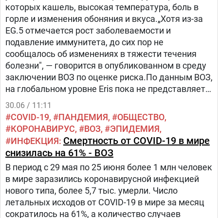
которых кашель, высокая температура, боль в
зарегистрировано более 769 млн случаев
горле и изменения обоняния и вкуса.„Хотя из-за
заражения ковидом и 6,9 миллиона смертей.
EG.5 отмечается рост заболеваемости и
подавление иммунитета, до сих пор не
сообщалось об изменениях в тяжести течения
болезни", — говорится в опубликованном в среду
заключении ВОЗ по оценке риска.По данным ВОЗ,
на глобальном уровне Eris пока не представляет
большой угрозы для здоровья. Однако, как
30.06 / 11:11
считают в ВОЗ, из-за некоторых особенностей,
COVID-19
ПАНДЕМИЯ
ОБЩЕСТВО
указанных в анализе, штамм EG.5 может стать
КОРОНАВИРУС
ВОЗ
ЭПИДЕМИЯ
доминирующим в некоторых странах или даже во
Смертность от COVID-19 в мире
ИНФЕКЦИЯ
всем мире.Согласно опубликованным неделю
снизилась на 61% - ВОЗ
назад данным, наибольшее число случаев
В период с 29 мая по 25 июня более 1 млн человек
заболевания вирусом Eris зарегистрировано в
в мире заразились коронавирусной инфекцией
Китае, за ним следуют США, Южная Корея и
нового типа, более 5,7 тыс. умерли. Число
Япония.Защититься от штамма EG.5 можно с
летальных исходов от COVID-19 в мире за месяц
помощью обновленных вакцин.
сократилось на 61%, а количество случаев