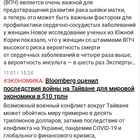
(ВПЧ) является очень важной для
предотвращения развития рака шейки матки,
а теперь это может быть важным фактором для
профилактики сердечно-сосудистых заболеваний
у женщин.Новое исследование ученых из Южной
Кореи показало, что у женщин со штаммами ВПЧ
высокого риска вероятность смерти
от сердечных заболеваний в четыре раза выше,
а вероятность инсульта — в шесть раз.Эксперты
обнаружили связь между 13 различными типами
11.01 / 15:24
ВПЧ, которые отвечают за 70% случаев рака
Bloomberg оценил
ЭКОНОМИКА
шейки матки, с сердечно-сосудистыми
последствия войны на Тайване для мировой
заболеваниями.Согласно результатам, ВПЧ
экономики в $10 трлн
провоцирует воспаление в кровеносных сосудах
Возможный военный конфликт вокруг Тайваня
и способствует блокированию и повреждению
может обойтись миру примерно в десять
артерий.ВПЧ — это группа вирусов, которые
триллионов долларов, затмив последствия от
воздействуют на эпителиальные ткани.
конфликта на Украине, пандемии COVID-19 и
Существует более 100 видов ВПЧ, некоторые
глобального финансового кризиса,
из которых могут приводить к развитию рака