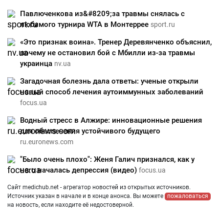
Павлюченкова из&#8209;за травмы снялась с
любимого турнира WTA в Монтеррее
sport.ru
«Это признак воина». Тренер Деревянченко объяснил,
почему не остановил бой с Мбилли из-за травмы
украинца
nv.ua
Загадочная болезнь дала ответы: ученые открыли
новый способ лечения аутоиммунных заболеваний
focus.ua
Водный стресс в Алжире: инновационные решения
для обеспечения устойчивого будущего
ru.euronews.com
"Было очень плохо": Женя Галич признался, как у
него началась депрессия (видео)
focus.ua
Сайт medichub.net - агрегатор новостей из открытых источников.
Источник указан в начале и в конце анонса. Вы можете
пожаловаться
на новость, если находите её недостоверной.