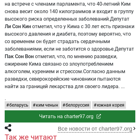
на встрече с членами парламента, что 40-летний Ким
снова весит около 140 килограммов и входит в группу
высокого риска определенных заболеваний.Депутат
Ли Сон Кин
отметил, что у Кима с 30 лет есть признаки
высокого давления и диабета, поэтому вероятно, что
со временем он будет страдать сердечными
заболеваниями, если не заботится о здоровье.Депутат
Пак Сон Вон
отметил, что, по мнению разведки,
ожирение Кима связано со злоупотреблением
алкоголем, курением и стрессом.Согласно данным
разведки, северокорейские чиновники пытаются
найти за границей лекарства для своего лидера.
.
беларусь
ким ченын
белоруссия
южная корея
Читать на charter97.org
Все новости от charter97.org
Так же читают