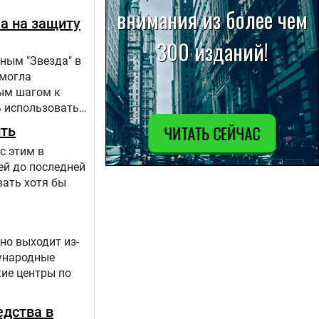
ла на защиту
ным "Звезда" в
 могла
вым шагом к
 использовать
 происходит в
ить
с этим в
ей до последней
вать хотя бы
но выходит из-
дународные
кие центры по
едства в