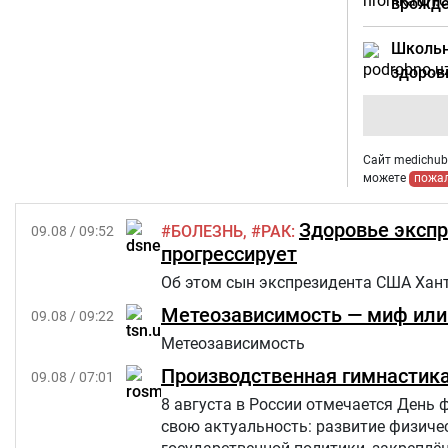
врожде
Школьн
здоров
Сайт medichub.
можете
пожа
Здоровье экспр
БОЛЕЗНЬ
РАК
09.08 / 09:52
прогрессирует
Об этом сын экспрезидента США Ханте
Метеозависимость — миф или 
09.08 / 09:22
Метеозависимость
Производственная гимнастика
09.08 / 07:01
8 августа в России отмечается День 
свою актуальность: развитие физиче