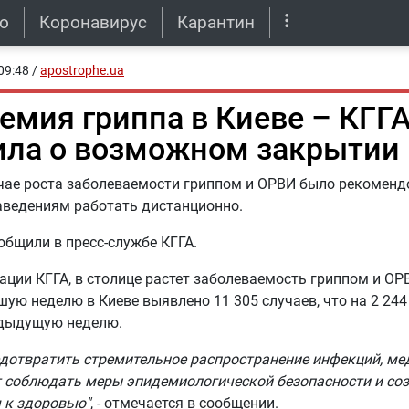
о
Коронавирус
Карантин
09:48
/
apostrophe.ua
емия гриппа в Киеве – КГГ
ила о возможном закрытии
учае роста заболеваемости гриппом и ОРВИ было рекомен
аведениям работать дистанционно.
общили в пресс-службе КГГА.
ции КГГА, в столице растет заболеваемость гриппом и ОРВ
ую неделю в Киеве выявлено 11 305 случаев, что на 2 244
едыдущую неделю.
дотвратить стремительное распространение инфекций, ме
 соблюдать меры эпидемиологической безопасности и со
 к здоровью"
, - отмечается в сообщении.