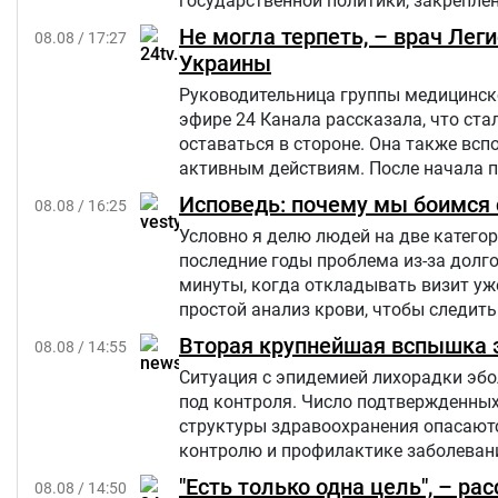
государственной политики, закреплён
Не могла терпеть, – врач Лег
08.08 / 17:27
Украины
Руководительница группы медицинско
эфире 24 Канала рассказала, что ст
оставаться в стороне. Она также вс
активным действиям. После начала 
свою большую русскоязычную аудитор
Исповедь: почему мы боимся с
08.08 / 16:25
Украине.
Условно я делю людей на две категор
последние годы проблема из-за долго
минуты, когда откладывать визит уж
простой анализ крови, чтобы следить
Вторая крупнейшая вспышка э
08.08 / 14:55
Ситуация с эпидемией лихорадки эбо
под контроля. Число подтвержденны
структуры здравоохранения опасаются
контролю и профилактике заболевани
"Есть только одна цель", – р
08.08 / 14:50