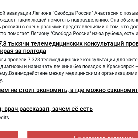
й эвакуации Легиона "Свобода России" Анастасия с позыв
буждает таких людей помогать подразделению. Она объясн
 россиян с очень разными представлениями о том, что до
 кто помогает Легиону "Свобода России" из-за рубежа, есть 
 7,3 тысячи телемедицинских консультаций про
края за полгода
ги провели 7 323 телемедицинские консультации для жит
диагнозы и назначать лечение без поездок в Красноярск –
ему.Взаимодействие между медицинскими организациями
у.
чем не стоит экономить, а где можно сэкономи
: врач рассказал, зачем её есть
dits