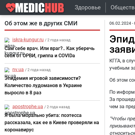
Здоровье
Обществ
Об этом же в других СМИ
06.02.2024 - 
Эпид
iskra-kungur.ru
/ 2 года назад
заяв
Сам себе врач. Или враг?.. Как уберечь
себя от ОРВИ, гриппа и COVIDа
КГГА, в сл
учебным з
nv.ua
/ 2 года назад
Эпидемия игровой зависимости?
Об этом со
Количество лудоманов в Украине
По информа
выросло в 8 раз
За прошедш
apostrophe.ua
чем за пр
/ 2 года назад
Я была морально убита: поэтесса
"Чтобы пре
рассказала, как ее в Киеве проверяли на
призывают
коронавирус
относиться