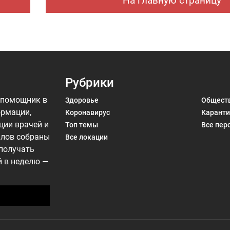
На главную страницу
Рубрики
 помощник в
Здоровье
Общест
ормации,
Коронавирус
Каранти
ции врачей и
Топ темы
Все пер
алов собраны
Все локации
 получать
й в неделю —