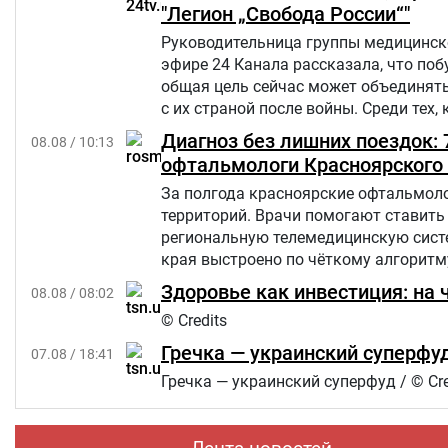
"Легион „Свобода России“"
Руководительница группы медицинско
эфире 24 Канала рассказала, что по
общая цель сейчас может объединять
с их страной после войны. Среди тех,
России.
Диагноз без лишних поездок:
08.08 / 10:13
офтальмологи Красноярского 
За полгода красноярские офтальмоло
территорий. Врачи помогают ставить 
региональную телемедицинскую сист
края выстроено по чёткому алгоритм
Здоровье как инвестиция: на 
08.08 / 08:02
© Credits
Гречка — украинский суперфуд
07.08 / 18:41
Гречка — украинский суперфуд / © Cre