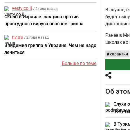
vesty.co.il
/ 2 года назад
В случае, 
Скоро в Израиле: вакцина против
будет вын
простудного вируса опаснее гриппа
дистанцио
Ранее в Ми
nv.ua
/ 2 года назад
школах во
Эпидемия гриппа в Украине. Чем не надо
лечиться
карантин
Больше по теме
Об это
Слухи 
получа
В Турк