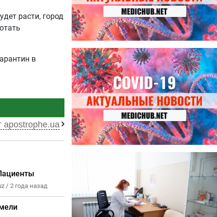
удет расти, город
отать
27.07.2026
карантин в
Лучше фасоли: диетолог
названа 8 продуктов,
содержащих много клетчатки
 apostrophe.ua
23.07.2026
Ботулизм, гепатит и другие
 Пациенты
угрозы: что нужно знать о
z /
2 года назад
летних инфекциях
имели