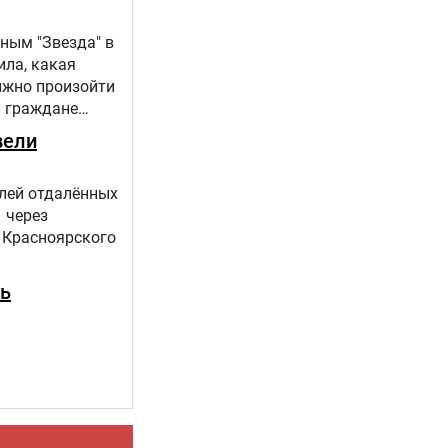
ным "Звезда" в
ила, какая
лжно произойти
и граждане
вели
елей отдалённых
 через
 Красноярского
ть