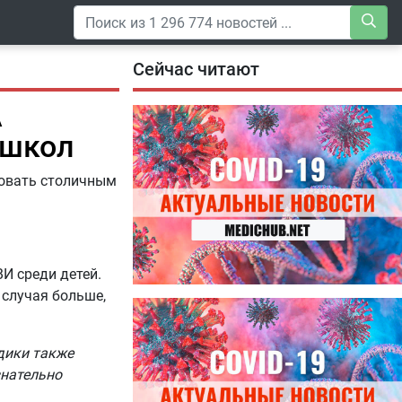
Сейчас читают
А
 школ
довать столичным
И среди детей.
 случая больше,
04.08.2026
Специалисты дали советы, как
правильно пить витамины
дики также
знательно