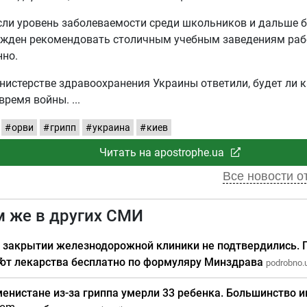
если уровень заболеваемости среди школьников и дальше б
ужден рекомендовать столичным учебным заведениям раб
нно.
нистерстве здравоохранения Украины ответили, будет ли 
 время войны.
орви
грипп
украина
киев
Читать на apostrophe.ua
Все новости от
м же в других СМИ
о закрытии железнодорожной клиники не подтвердились.
ют лекарства бесплатно по формуляру Минздрава
podrobno.u
менистане из-за гриппа умерли 33 ребенка. Большинство 