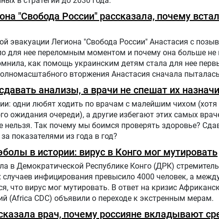
ных в стратегии до 2030 года.
иона "Свобода России" рассказала, почему вста
й эвакуации Легиона "Свобода России" Анастасия с позыв
ало для нее переломным моментом и почему она больше не
помнила, как помощь украинским детям стала для нее пер
полномасштабного вторжения Анастасия сначала пыталась
ию, чтобы объяснять людям в России, что на самом деле
давать анализы, а врачи не спешат их назнач
ии: одни любят ходить по врачам с малейшим чихом (хотя 
го ожидания очереди), а другие избегают этих самых врач
е нельзя. Так почему мы боимся проверять здоровье? Сда
 за показателями из года в год?
болы в истории: вирус в Конго мог мутировать
ла в Демократической Республике Конго (ДРК) стремитель
х случаев инфицирования превысило 4000 человек, а меж
, что вирус мог мутировать. В ответ на кризис Африканс
й (Africa CDC) объявили о переходе к экстренным мерам.
ассказала врач, почему россияне вкладывают ср