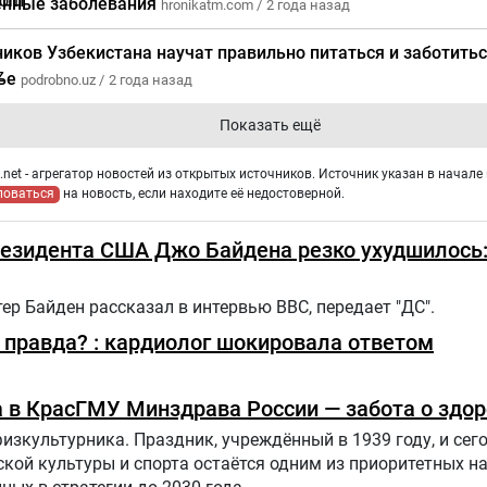
нные заболевания
hronikatm.com /
2 года назад
иков Узбекистана научат правильно питаться и заботитьс
ье
podrobno.uz /
2 года назад
Показать ещё
net - агрегатор новостей из открытых источников. Источник указан в начале 
ловаться
на новость, если находите её недостоверной.
езидента США Джо Байдена резко ухудшилось:
р Байден рассказал в интервью BBC, передает "ДС".
правда? : кардиолог шокировала ответом
 в КрасГМУ Минздрава России — забота о здо
физкультурника. Праздник, учреждённый в 1939 году, и сег
ской культуры и спорта остаётся одним из приоритетных н