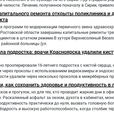
 челюсти. Лечение, полученное поначалу в Сирии, привело
. Нур попала на лечение в «Шибу» в рамках гуманитарного
капитального ремонта открыты поликлиника и 
кта
х программ по модернизации первичного звена здравоохр
 Ростовской области завершены капитальные ремонты тре
циентов в штатном режиме.В хуторе Верхнесоленый Весел
районной больницы (ул.
а подростка: врачи Красноярска удалили кист
о прооперировали 16-летнего подростка с кистой сердца, 
и через проколы с использованием видеокамеры и эндоск
ости удалили через несколько проколов в межрёберных п
и, как сохранить здоровье и продуктивность в
ков и прогулок, но для тех, кто проводит жаркие дни в офи
. Раскаленный асфальт за окном, духота в кабинетах, мон
продуктивность практически до нуля, вызвать головную бол
 бодрость и высокую работоспособность, когда столбик т