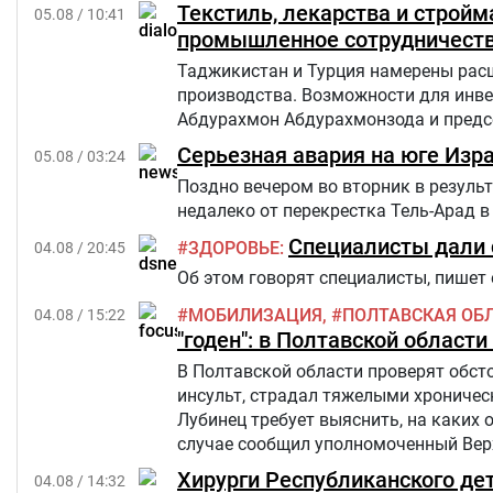
окном стремится к 30 градусам и в
Текстиль, лекарства и строй
05.08 / 10:41
здоровья Анастасия Степанькова.
промышленное сотрудничест
Таджикистан и Турция намерены рас
производства. Возможности для инве
Абдурахмон Абдурахмонзода и предсе
Серьезная авария на юге Изра
05.08 / 03:24
Поздно вечером во вторник в результ
недалеко от перекрестка Тель-Арад в 
Специалисты дали 
ЗДОРОВЬЕ
04.08 / 20:45
Об этом говорят специалисты, пишет 
МОБИЛИЗАЦИЯ
ПОЛТАВСКАЯ ОБ
04.08 / 15:22
"годен": в Полтавской област
В Полтавской области проверят обст
инсульт, страдал тяжелыми хроничес
Лубинец требует выяснить, на каких
случае сообщил уполномоченный Верх
Хирурги Республиканского де
04.08 / 14:32