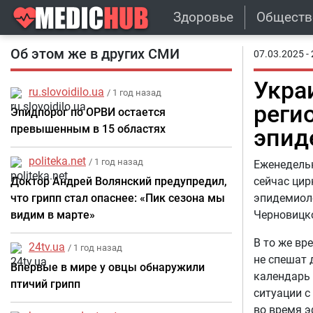
Здоровье
Обществ
Об этом же в других СМИ
07.03.2025 - 
Украи
ru.slovoidilo.ua
/ 1 год назад
реги
Эпидпорог по ОРВИ остается
превышенным в 15 областях
эпид
politeka.net
/ 1 год назад
Еженедельн
Доктор Андрей Волянский предупредил,
сейчас цир
что грипп стал опаснее: «Пик сезона мы
эпидемиоло
видим в марте»
Черновицк
В то же вр
24tv.ua
/ 1 год назад
не спешат 
Впервые в мире у овцы обнаружили
календарь 
птичий грипп
ситуации с
во время э