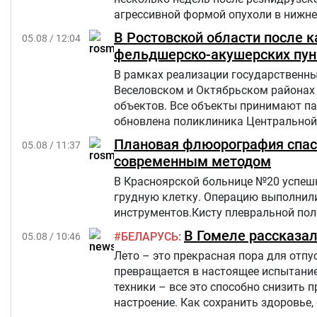
агрессивной формой опухоли в нижней
но позже произошел рецидив болезни
В Ростовской области после 
05.08 / 12:04
«Шевет-ахим» («Кровные братья).
фельдшерско-акушерских пун
В рамках реализации государственны
Веселовском и Октябрьском районах
объектов. Все объекты принимают па
обновлена поликлиника Центральной 
Плановая флюорография спасл
05.08 / 11:37
современным методом
В Красноярской больнице №20 успешн
грудную клетку. Операцию выполнил
инструментов.Кисту плевральной пол
В Гомеле рассказал
БЕЛАРУСЬ
05.08 / 10:46
Лето – это прекрасная пора для отпус
превращается в настоящее испытание
техники – все это способно снизить 
настроение. Как сохранить здоровье,