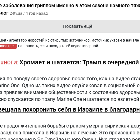
е заболевания гриппом именно в этом сезоне намного тяж
олог
24tv.ua /
1 год назад
Показать ещё
net - агрегатор новостей из открытых источников. Источник указан в начале 
ловаться
на новость, если находите её недостоверной.
Хромает и шатается: Трамп в очередной
НОГИ
 по поводу своего здоровья после того, как на видео стал
arine One. Одно из таких видео опубликовал в социальной 
аз привлек внимание общественности к состоянию здоровь
жно спускается по трапу Marine One и шатается по взлетной
налист.
вещала похоронить себя в Израиле в благодарн
е продолжительной борьбы с раком умерла сирийская дев
назад она приехала в Израиль на лечение. Это произошло в
го населения в Эс-Сувейде на юге Сирии. Нур страдала ре