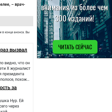
елее, – врач-
и в конце анонса. Вы
 раз вызвал
о видно, что он
сети Х журналист
я президента
 полосе, похоже,
ость за
ушка Нур. Ей
сего через
дкой