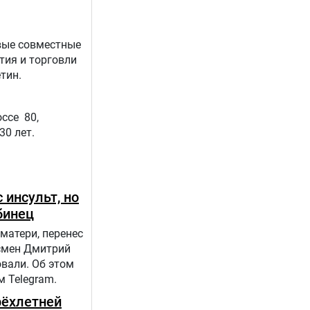
вые совместные
тия и торговли
тин.
ссе 80,
30 лет.
 инсульт, но
бинец
матери, перенес
дсмен Дмитрий
вали. Об этом
 Telegram.
рёхлетней