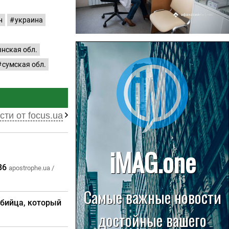
н
украина
22.07.2026
нская обл.
Больница в Спирово работает
сумская обл.
без рентгеновского кабинета
сти от focus.ua
В6
apostrophe.ua /
убийца, который