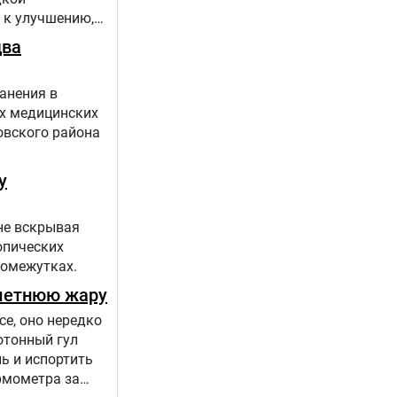
 к улучшению,
 проекта
два
анения в
х медицинских
овского района
у
не вскрывая
опических
ромежутках.
 летнюю жару
се, оно нередко
отонный гул
ь и испортить
ермометра за