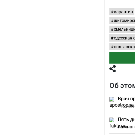
.
карантин
житомирск
хмельницк
одесская 
полтавска
Об это
Врач п
1 год на
Пять д
намног