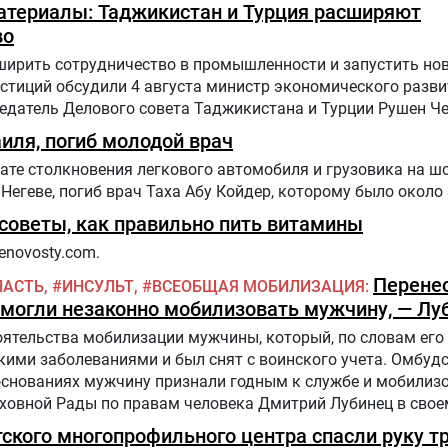
ыше? – рассказала заведующий отделом общественного
материалы: Таджикистан и Турция расширяют
во
ширить сотрудничество в промышленности и запустить но
стиций обсудили 4 августа министр экономического разви
датель Делового совета Таджикистана и Турции Рушен Че
иля, погиб молодой врач
ате столкновения легкового автомобиля и грузовика на шо
Негеве, погиб врач Таха Абу Койдер, которому было около 
советы, как правильно пить витамины
enovosty.com.
Перенес
ЛАСТЬ
ИНСУЛЬТ
ВСЕОБЩАЯ МОБИЛИЗАЦИЯ
и могли незаконно мобилизовать мужчину, — Лу
оятельства мобилизации мужчины, который, по словам его 
кими заболеваниями и был снят с воинского учета. Омбу
 основаниях мужчину признали годным к службе и мобилизо
овной Рады по правам человека Дмитрий Лубинец в своем
тского многопрофильного центра спасли руку т