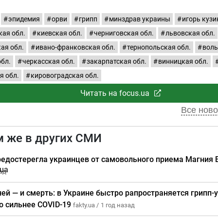
эпидемия
орви
грипп
минздрав украины
игорь кузи
ая обл.
киевская обл.
черниговская обл.
львовская обл.
ая обл.
ивано-франковская обл.
тернопольская обл.
волы
обл.
черкасская обл.
закарпатская обл.
винницкая обл.
я обл.
кировоградская обл.
Читать на focus.ua
Все ново
м же в других СМИ
редостерегла украинцев от самовольного приема Магния 
зад
ней — и смерть: в Украине быстро рапространяется грипп-
о сильнее COVID-19
fakty.ua /
1 год назад