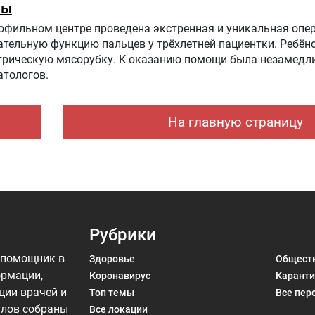
мы
фильном центре проведена экстренная и уникальная опер
ательную функцию пальцев у трёхлетней пациентки. Ребён
казанию помощи была незамедлительно
атологов.
На главную страницу
Рубрики
 помощник в
Здоровье
Общест
ормации,
Коронавирус
Каранти
ции врачей и
Топ темы
Все пер
алов собраны
Все локации