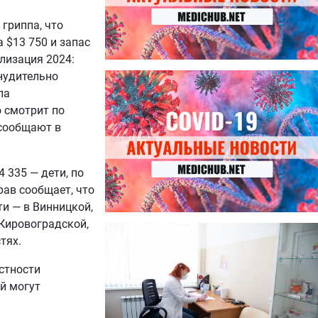
 гриппа, что
 $13 750 и запас
лизация 2024:
нудительно
27.07.2026
Лучше фасоли: диетолог
ла
названа 8 продуктов,
о смотрит по
содержащих много клетчатки
 сообщают в
4 335 — дети, по
ав сообщает, что
и — в Винницкой,
 Кировоградской,
23.07.2026
тях.
Ботулизм, гепатит и другие
угрозы: что нужно знать о
стности
летних инфекциях
й могут