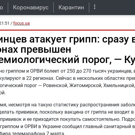
о
Коронавирус
Карантин
21:51
/
focus.ua
нцев атакует грипп: сразу 
онах превышен
емиологический порог, — К
о гриппом и ОРВИ болеет от 250 до 270 тысяч украинцев, 
кулируют в 22 регионах. Сейчас в нескольких областях пр
гический порог — Ровенской, Житомирской, Хмельницкой,
ой.
емя, несмотря на такую статистику распространения забол
делать прививки, поскольку вакцина от гриппа не входит 
прививок и ее приходится покупать самостоятельно. Подр
 гриппом и ОРВИ в Украине сообщил главный санитарный в
фира телемарафона 7 марта.