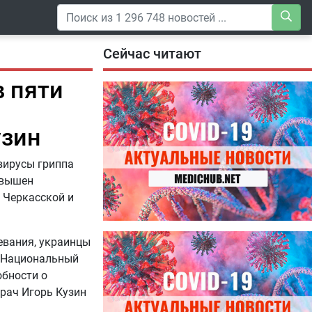
Сейчас читают
в пяти
узин
вирусы гриппа
евышен
 Черкасской и
04.08.2026
евания, украинцы
Специалисты дали советы, как
в Национальный
правильно пить витамины
обности о
рач Игорь Кузин