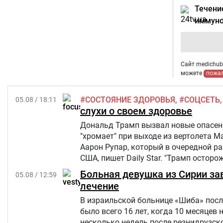
Течени
иммун
Сайт medichub.
можете
пожа
СОСТОЯНИЕ ЗДОРОВЬЯ
СОЦСЕТЬ
05.08 / 18:11
слухи о своем здоровье
Дональд Трамп вызвал новые опасения
"хромает" при выходе из вертолета M
Аарон Рупар, который в очередной р
США, пишет Daily Star. "Трамп осторо
слегка прихрамывая", — написал жур
Больная девушка из Сирии за
05.08 / 12:59
лечение
В израильской больнице «Шиба» посл
было всего 16 лет, когда 10 месяцев 
несколько недель после резнидрузско