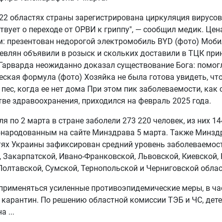
 22 областях страны зарегистрирована циркуляция вирусов
твует о переходе от ОРВИ к гриппу", — сообщил медик. Цена
м: презентован недорогой электромобиль BYD (фото) Моби
евлян объявили в розыск и скольких доставили в ТЦК при
Гарварда неожиданно доказал существование Бога: помог
ская формула (фото) Хозяйка не была готова увидеть, чт
 пес, когда ее нет дома При этом пик заболеваемости, как
ве здравоохранения, приходился на февраль 2025 года.
ля по 2 марта в стране заболели 273 220 человек, из них 14
народованным на сайте Минздрава 5 марта. Также Минздр
тях Украины зафиксирован средний уровень заболеваемост
 Закарпатской, Ивано-Франковской, Львовской, Киевской,
Полтавской, Сумской, Тернопольской и Черниговской облас
применяться усиленные противоэпидемические меры, в ча
карантин. По решению областной комиссии ТЭБ и ЧС, дете
на