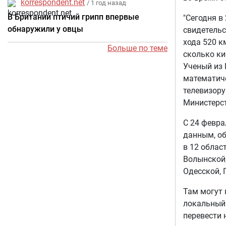
korrespondent.net
/ 1 год назад
В Британии птичий грипп впервые
"Сегодня в
обнаружили у овцы
свидетельс
хода 520 к
Больше по теме
сколько ки
Ученый из 
математиче
телевизору
Министерст
С 24 февра
данным, об
в 12 облас
Волынской,
Одесской, 
Там могут 
локальный 
перевести 