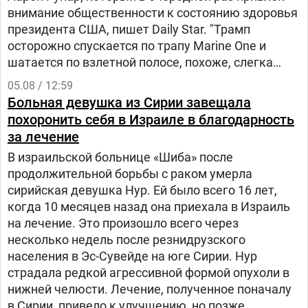
внимание общественности к состоянию здоровья
президента США, пишет Daily Star. "Трамп
осторожно спускается по трапу Marine One и
шатается по взлетной полосе, похоже, слегка
прихрамывая", — написал журналист.
05.08 / 12:59
Больная девушка из Сирии завещала
похоронить себя в Израиле в благодарность
за лечение
В израильской больнице «Шиба» после
продолжительной борьбы с раком умерла
сирийская девушка Нур. Ей было всего 16 лет,
когда 10 месяцев назад она приехала в Израиль
на лечение. Это произошло всего через
несколько недель после резнидрузского
населения в Эс-Сувейде на юге Сирии. Нур
страдала редкой агрессивной формой опухоли в
нижней челюсти. Лечение, полученное поначалу
в Сирии, привело к улучшению, но позже