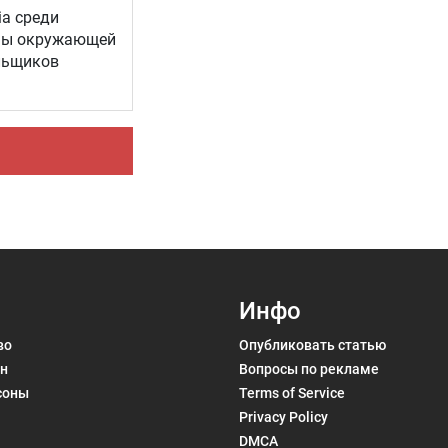
ia среди
аны окружающей
льщиков
Инфо
во
Опубликовать статью
н
Вопросы по рекламе
соны
Terms of Service
Privacy Policy
DMCA