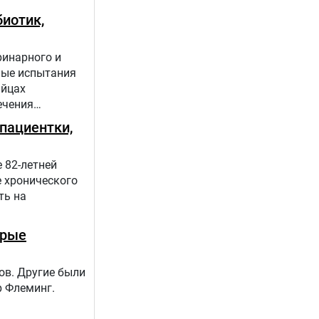
иотик,
ринарного и
ные испытания
яйцах
ечения
пациентки,
 82-летней
е хронического
ть на
орые
ов. Другие были
р Флеминг.