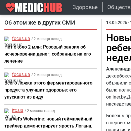
Здоровье
Обществ
Об этом же в других СМИ
18.05.2026 - 
Новы
focus.ua
/ 2 месяца назад
ребе
Нет около 2 млн: Розовый заявил об
исчезновении денег, собранных на его
неде
лечение
Александр
focus.ua
/ 2 месяца назад
декарбокси
Всего ложка этого ферментированного
объявили о
продукта улучшит здоровье: его
была полн
упускают из виду
оnliner.by
наследстве
itc.ua
/ 2 месяца назад
Болезнь пр
Marvel's Wolverine: новый геймплейный
с первых 
трейлер демонстрирует ярость Логана,
развития и