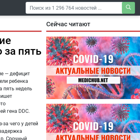
Сейчас читают
ие
 за пять
ие — дефицит
ели ребенка
а пять недель
пишет
это
04.08.2026
ей гена DDC.
Специалисты дали советы, как
правильно пить витамины
за чего у детей
 задержка
др. Срочный