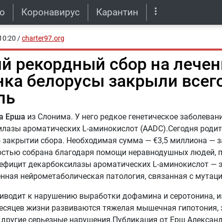
о
Коронавирус
Карантин
10:20
/
charter97.org
й рекордный сбор на лечен
нка белорусы закрыли всего
ль
а Ерша
из Слонима. У него редкое генетическое заболеван
лазы ароматических L-аминокислот (AADC).Сегодня родит
 закрытии сбора. Необходимая сумма — €3,5 миллиона — з
остью собрана благодаря помощи неравнодушных людей, 
.Дефицит декарбоксилазы ароматических L-аминокислот — 
нная нейрометаболическая патология, связанная с мутаци
иводит к нарушению выработки дофамина и серотонина, из-
месяцев жизни развиваются тяжелая мышечная гипотония,
 другие серьезные нарушения.Публикация от Ерш Алексан