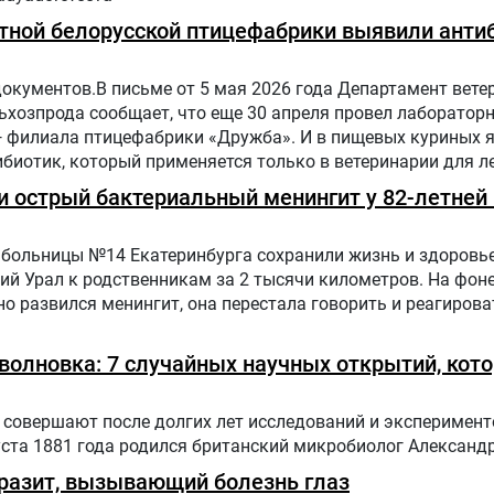
тной белорусской птицефабрики выявили антиб
документов.В письме от 5 мая 2026 года Департамент вете
хозпрода сообщает, что еще 30 апреля провел лаборатор
— филиала птицефабрики «Дружба». И в пищевых куриных 
биотик, который применяется только в ветеринарии для л
отных и птиц.
 острый бактериальный менингит у 82-летней 
больницы №14 Екатеринбурга сохранили жизнь и здоровье
ий Урал к родственникам за 2 тысячи километров. На фон
о развился менингит, она перестала говорить и реагирова
оволновка: 7 случайных научных открытий, кот
совершают после долгих лет исследований и эксперимент
уста 1881 года родился британский микробиолог Александ
разит, вызывающий болезнь глаз