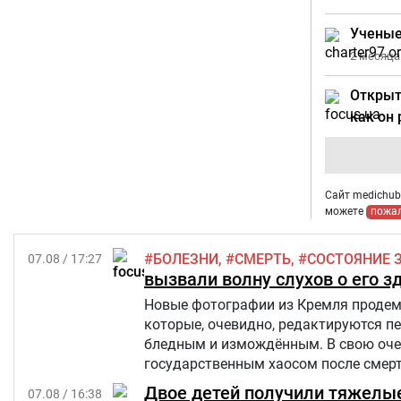
Ученые
2 месяца
Открыт
как он
Сайт medichub.
можете
пожа
БОЛЕЗНИ
СМЕРТЬ
СОСТОЯНИЕ 
07.08 / 17:27
вызвали волну слухов о его з
Новые фотографии из Кремля продемо
которые, очевидно, редактируются п
бледным и измождённым. В свою очер
государственным хаосом после смерти
Star.
Двое детей получили тяжелы
07.08 / 16:38