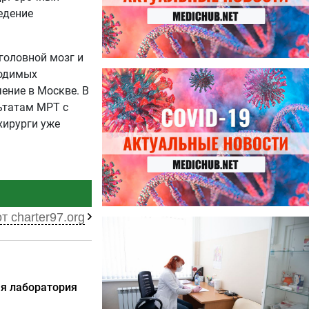
едение
 головной мозг и
ходимых
27.07.2026
Лучше фасоли: диетолог
ение в Москве. В
названа 8 продуктов,
ьтатам МРТ с
содержащих много клетчатки
хирурги уже
т charter97.org
23.07.2026
Ботулизм, гепатит и другие
угрозы: что нужно знать о
летних инфекциях
ая лаборатория