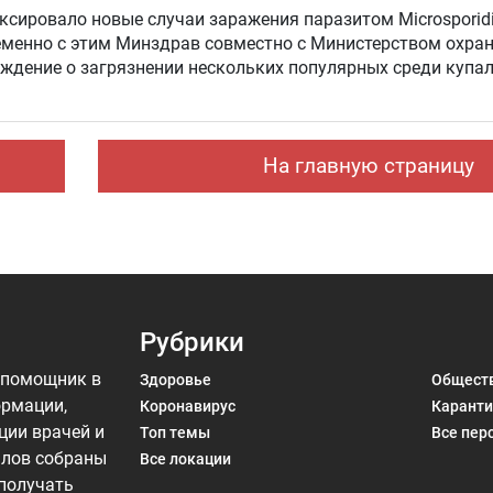
сировало новые случаи заражения паразитом Microsporid
ременно с этим Минздрав совместно с Министерством охр
еждение о загрязнении нескольких популярных среди купа
На главную страницу
Рубрики
 помощник в
Здоровье
Общест
ормации,
Коронавирус
Каранти
ции врачей и
Топ темы
Все пер
алов собраны
Все локации
 получать