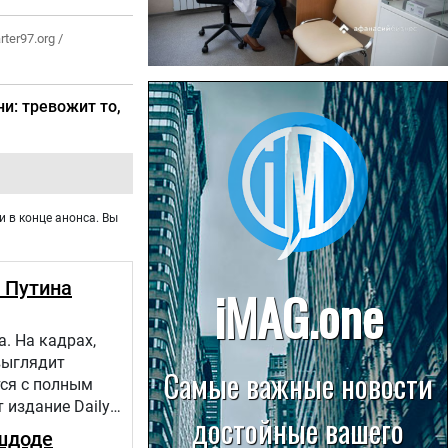
rter97.org /
22.07.2026
и: тревожит то,
Больница в Спирово работает
без рентгеновского кабинета
и в конце анонса. Вы
 Путина
. На кадрах,
выглядит
тся с полным
 издание Daily
шдоде