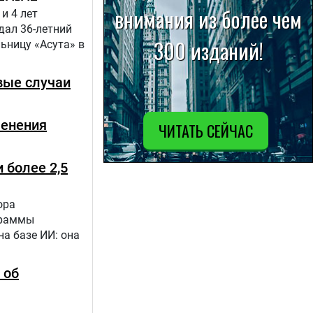
и 4 лет
дал 36-летний
ьницу «Асута» в
вые случаи
менения
 более 2,5
ора
граммы
а базе ИИ: она
 об