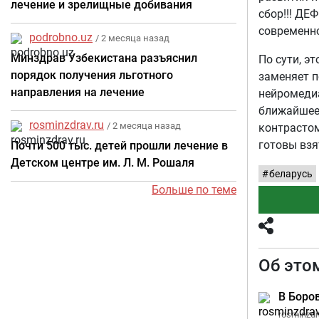
лечение и зрелищные добивания
сбор!!! ДЕ
современно
podrobno.uz
/ 2 месяца назад
Минздрав Узбекистана разъяснил
По сути, э
порядок получения льготного
заменяет 
направления на лечение
нейромедиа
ближайшее 
rosminzdrav.ru
/ 2 месяца назад
контрастом
готовы взя
Почти 500 тыс. детей прошли лечение в
Детском центре им. Л. М. Рошаля
беларусь
Больше по теме
Об это
В Боро
rosminzdra