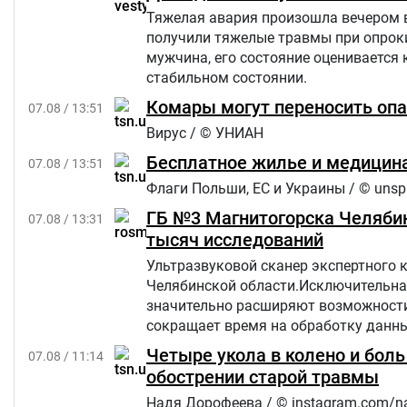
Тяжелая авария произошла вечером в п
получили тяжелые травмы при опроки
мужчина, его состояние оценивается 
стабильном состоянии.
Комары могут переносить опа
07.08 / 13:51
Вирус / © УНИАН
Бесплатное жилье и медицина
07.08 / 13:51
Флаги Польши, ЕС и Украины / © unsp
ГБ №3 Магнитогорска Челябин
07.08 / 13:31
тысяч исследований
Ультразвуковой сканер экспертного 
Челябинской области.Исключительна
значительно расширяют возможности 
сокращает время на обработку данны
Четыре укола в колено и бол
07.08 / 11:14
обострении старой травмы
Надя Дорофеева / © instagram.com/n