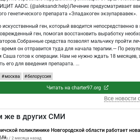
ФИЦИТ AADC. (@aleksandr.help)Лечение предусматривает вв
го генетического препарата «Эладакоген экзупарвавек».
то искусственный ген, который вводится непосредственно в
поврежденный ген, помогая восстановить выработку необ
торов.Собранные средства позволят мальчику пройти леч
время он отправится туда для начала терапии.— По резул
 Саша готов к операции. Нам не нужно ждать 18 месяцев, 
ть его для введения препарата.
москва
белоруссия
Читать на charter97.org
Все новости о
м же в других СМИ
вичской поликлинике Новгородской области работает нов
v.ru /
2 месяца назад