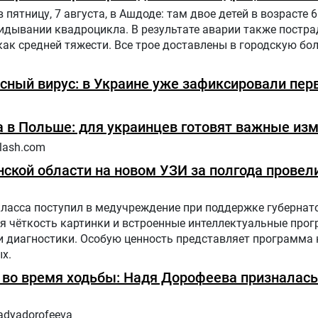
ятницу, 7 августа, в Ашдоде: там двое детей в возрасте 6 
дывании квадроцикла. В результате аварии также постра
как средней тяжести. Все трое доставлены в городскую бол
сный вирус: в Украине уже зафиксировали пер
 в Польше: для украинцев готовят важные из
lash.com
ской области на новом УЗИ за полгода провели
класса поступил в медучреждение при поддержке губернат
я чёткость картинки и встроенные интеллектуальные про
диагностики. Особую ценность представляет программа н
х.
ь во время ходьбы: Надя Дорофеева призналась
adyadorofeeva