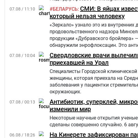
СМИ: В яйцах извес
БЕЛАРУСЬ
07.08 / 11:10
который нельзя человеку
«Зеркало» узнало это из внутренних 
продовольственного надзора Минсель
продукции «Дубравского бройлера» 
обнаружили энрофлоксацин. Это анти
сельскохозяйственных, домашних жив
Свердловские врачи вылечили
07.08 / 10:04
приехавшей на Урал
Специалисты Городской клинической 
женщины, которая приехала на Средн
заболевания у пациентки стремительн
окружающих.
Антибиотик, суперклей, микр
07.08 / 00:13
изменили мир
Некоторые научные открытия ученые 
сделаны совершенно случайно. 6 авг
На Кинерете зафиксирован па
06.08 / 18:26