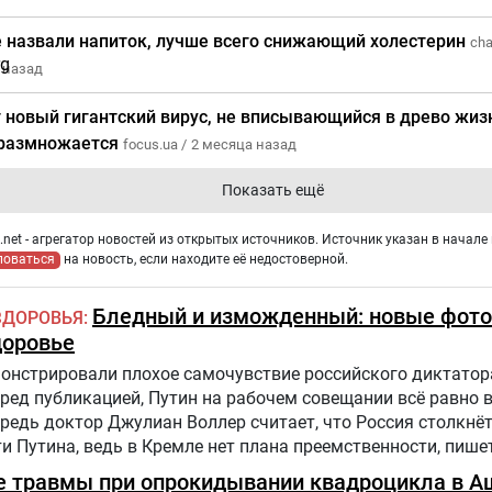
 назвали напиток, лучше всего снижающий холестерин
cha
 назад
 новый гигантский вирус, не вписывающийся в древо жизн
 размножается
focus.ua /
2 месяца назад
Показать ещё
net - агрегатор новостей из открытых источников. Источник указан в начале 
ловаться
на новость, если находите её недостоверной.
Бледный и изможденный: новые фото
ЗДОРОВЬЯ
доровье
нстрировали плохое самочувствие российского диктатора
еред публикацией, Путин на рабочем совещании всё равно 
едь доктор Джулиан Воллер считает, что Россия столкнё
 Путина, ведь в Кремле нет плана преемственности, пишет
е травмы при опрокидывании квадроцикла в А