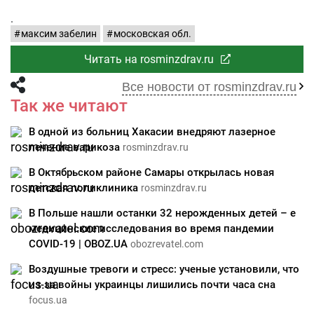
.
максим забелин
московская обл.
Читать на rosminzdrav.ru
Все новости от rosminzdrav.ru
Так же читают
В одной из больниц Хакасии внедряют лазерное
лечение варикоза
rosminzdrav.ru
В Октябрьском районе Самары открылась новая
детская поликлиника
rosminzdrav.ru
В Польше нашли останки 32 нерожденных детей – е
медицинские исследования во время пандемии
COVID-19 | OBOZ.UA
obozrevatel.com
Воздушные тревоги и стресс: ученые установили, что
из-за войны украинцы лишились почти часа сна
focus.ua