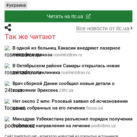
украина
Читать на itc.ua
Все новости от itc.ua
Так же читают
В одной из больниц Хакасии внедряют лазерное
лечение варикоза
rosminzdrav.ru
В Октябрьском районе Самары открылась новая
детская поликлиника
rosminzdrav.ru
Врач сборной Дании сообщил новые детали о
состоянии Эриксена
24tv.ua
Нет около 2 млн: Розовый заявил об исчезновении
денег, собранных на его лечение
focus.ua
Минздрав Узбекистана разъяснил порядок получения
льготного направления на лечение
podrobno.uz
Сайт medichub.net - агрегатор новостей из открытых источников.