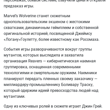
персонажах, боевой системе, озвучили цены и открыли
предзаказ игры.
Marvel’s Wolverine станет сюжетным
однопользовательским экшеном с жестокими
схватками, динамичным геймплеем и собственной
оригинальной историей, посвященной Джеймсу
«Логану»Гоулетту, более известному как Росомаха.
События игры разворачиваются вокруг группы
мутантов, которых выследила и захватила
организация Reavers — кибернетическая наемная
группировка, оснащенная современными
технологиями и смертельным оружием. Наемники
планируют передать пленных своему заказчику —
миллиардеру-промышленнику Боливару Траску,
который одержим идеей превосходства людей над
мутантами.
Одну из ключевых ролей в сюжете играет Джин Грей.