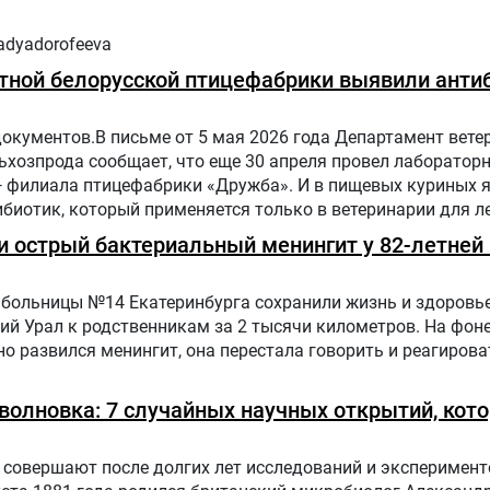
adyadorofeeva
тной белорусской птицефабрики выявили антиб
документов.В письме от 5 мая 2026 года Департамент вете
хозпрода сообщает, что еще 30 апреля провел лаборатор
— филиала птицефабрики «Дружба». И в пищевых куриных 
биотик, который применяется только в ветеринарии для л
отных и птиц.
 острый бактериальный менингит у 82-летней 
больницы №14 Екатеринбурга сохранили жизнь и здоровье
ий Урал к родственникам за 2 тысячи километров. На фон
о развился менингит, она перестала говорить и реагирова
оволновка: 7 случайных научных открытий, кот
совершают после долгих лет исследований и эксперимент