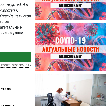
сячи детей. А в
м доступ к
Олег Решетников,
ектов
27.07.2026
капитальные
Лучше фасоли: диетолог
ние на улице
названа 8 продуктов,
содержащих много клетчатки
 rosminzdrav.ru
23.07.2026
Ботулизм, гепатит и другие
угрозы: что нужно знать о
 стала
летних инфекциях
 провели