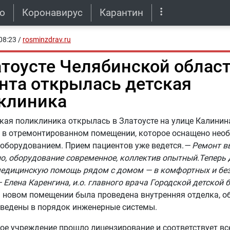
о
Коронавирус
Карантин
08:23
/
rosminzdrav.ru
атоусте Челябинской облас
нта открылась детская
клиника
кая поликлиника открылась в Златоусте на улице Калинин
 в отремонтированном помещении, которое оснащено нео
оборудованием. Прием пациентов уже ведется.
— Ремонт в
о, оборудование современное, коллектив опытный.Теперь 
медицинскую помощь рядом с домом — в комфортных и бе
— Елена Каренгина, и.о. главного врача Городской детской 
 новом помещении была проведена внутренняя отделка, о
иведены в порядок инженерные системы.
е учреждение прошло лицензирование и соответствует в