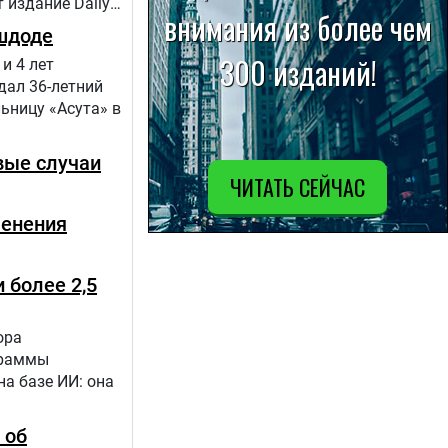
 издание Daily
шдоде
и 4 лет
дал 36-летний
ьницу «Асута» в
вые случаи
менения
 более 2,5
ора
граммы
а базе ИИ: она
 об