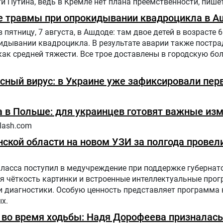
 Путина, ведь в Кремле нет плана преемственности, пишет
е травмы при опрокидывании квадроцикла в А
ятницу, 7 августа, в Ашдоде: там двое детей в возрасте 6 
дывании квадроцикла. В результате аварии также постра
как средней тяжести. Все трое доставлены в городскую бол
сный вирус: в Украине уже зафиксировали пер
 в Польше: для украинцев готовят важные из
lash.com
ской области на новом УЗИ за полгода провели
класса поступил в медучреждение при поддержке губернат
я чёткость картинки и встроенные интеллектуальные про
диагностики. Особую ценность представляет программа н
х.
ь во время ходьбы: Надя Дорофеева призналась