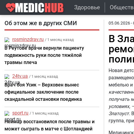
Здоровье
Обществ
Об этом же в других СМИ
05.06.2026 - 
В Зл
rosminzdrav.ru
/ 1 месяц назад
ремо
В Реутове врачи вернули пациенту
подвижность руки после тяжёлой
поли
травмы плеча
Новая детс
24tv.ua
/ 1 месяц назад
размещено
Врач боя Усик – Верховен вынес
мебелью и 
официальное заключение после
качественн
скандальной остановки поединка
получать 
условиях, 
sport.ru
Златоуст.
В
/ 1 месяц назад
группа, пр
Неймар восстановился после травмы и
может сыграть в матче с Шотландией
Медицинско