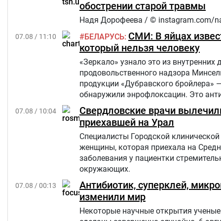
обострении старой травмы
Надя Дорофеева / © instagram.com/n
СМИ: В яйцах извес
БЕЛАРУСЬ
07.08 / 11:10
который нельзя человеку
«Зеркало» узнало это из внутренних 
продовольственного надзора Минсель
продукции «Дубравского бройлера» 
обнаружили энрофлоксацин. Это анти
сельскохозяйственных, домашних жив
Свердловские врачи вылечили
07.08 / 10:04
приехавшей на Урал
Специалисты Городской клинической 
женщины, которая приехала на Средн
заболевания у пациентки стремительн
окружающих.
Антибиотик, суперклей, микр
07.08 / 00:13
изменили мир
Некоторые научные открытия ученые 