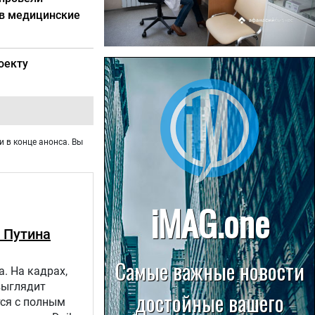
 в медицинские
22.07.2026
оекту
Больница в Спирово работает
без рентгеновского кабинета
и в конце анонса. Вы
 Путина
. На кадрах,
выглядит
тся с полным