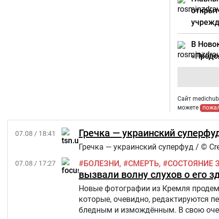
открыт
учрежд
В Ново
«Продо
Сайт medichub.
можете
пожа
Гречка — украинский суперфуд
07.08 / 18:41
Гречка — украинский суперфуд / © Cre
БОЛЕЗНИ
СМЕРТЬ
СОСТОЯНИЕ 
07.08 / 17:27
вызвали волну слухов о его з
Новые фотографии из Кремля продемо
которые, очевидно, редактируются п
бледным и измождённым. В свою очер