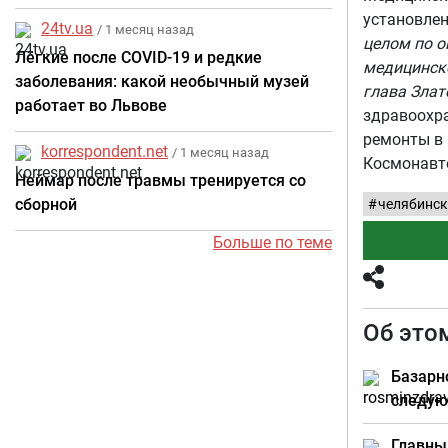
установле
24tv.ua
/ 1 месяц назад
целом по о
Лёгкие после COVID-19 и редкие
медицинско
заболевания: какой необычный музей
глава Злат
работает во Львове
здравоохра
ремонты в 
korrespondent.net
/ 1 месяц назад
Космонавт
Неймар после травмы тренируется со
сборной
челябинск
Больше по теме
Об это
Базарн
следую
Главны