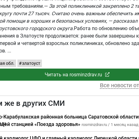
нным требованиям.—
За этой поликлиникой закреплено 2 ты
кругу почти 27 тысяч. Считаю очень важным обеспечить и
й помощи в хороших и безопасных условиях, — рассказал 
оустовского городского округа.
Работа по обновлению объ
нения в Златоусте продолжается: ранее были завершены 
первой и четвертой взрослых поликлиниках, обновлено зда
ов.
ая обл.
златоуст
Читать на rosminzdrav.ru
Все новости от
м же в других СМИ
о-Карабулакская районная больница Саратовской области
щей станцией «Поезда здоровья»
rosminzdrav.ru /
1 месяц назад
й кардиолог ЦФО и главный кардиолог Липецкой области