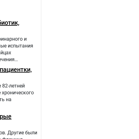
иотик,
ринарного и
ные испытания
яйцах
ечения
пациентки,
 82-летней
е хронического
ть на
орые
ов. Другие были