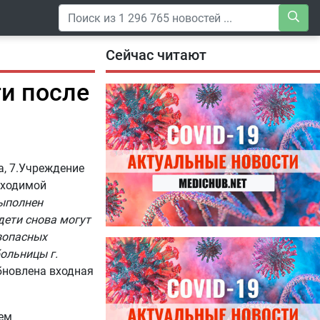
Сейчас читают
ти после
а, 7.Учреждение
бходимой
ыполнен
дети снова могут
зопасных
04.08.2026
больницы г.
Специалисты дали советы, как
бновлена входная
правильно пить витамины
сем