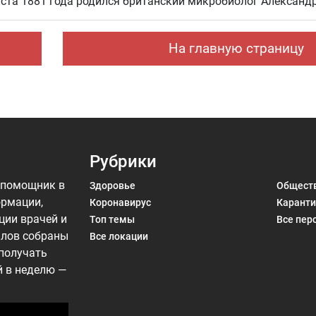
уста 1881 года родился британский микробиолог Александ
На главную страницу
Рубрики
 помощник в
Здоровье
Общест
ормации,
Коронавирус
Каранти
ции врачей и
Топ темы
Все пер
алов собраны
Все локации
 получать
й в неделю —