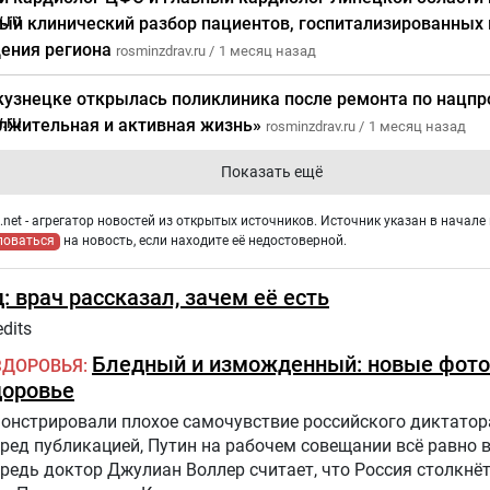
ый клинический разбор пациентов, госпитализированных
ения региона
rosminzdrav.ru /
1 месяц назад
кузнецке открылась поликлиника после ремонта по нацпр
лжительная и активная жизнь»
rosminzdrav.ru /
1 месяц назад
Показать ещё
net - агрегатор новостей из открытых источников. Источник указан в начале 
ловаться
на новость, если находите её недостоверной.
: врач рассказал, зачем её есть
dits
Бледный и изможденный: новые фото
ЗДОРОВЬЯ
доровье
нстрировали плохое самочувствие российского диктатора
еред публикацией, Путин на рабочем совещании всё равно 
едь доктор Джулиан Воллер считает, что Россия столкнё