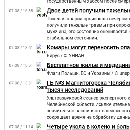
государственным хаосом после смерти
Star.
Двое детей получили тяжелы
07.08 / 16:38
Тяжелая авария произошла вечером в п
получили тяжелые травмы при опроки
мужчина, его состояние оценивается 
стабильном состоянии.
Комары могут переносить опа
07.08 / 13:51
Вирус / © УНИАН
Бесплатное жилье и медицина
07.08 / 13:51
Флаги Польши, ЕС и Украины / © unsp
ГБ №3 Магнитогорска Челябин
07.08 / 13:31
тысяч исследований
Ультразвуковой сканер экспертного 
Челябинской области.Исключительна
значительно расширяют возможности 
сокращает время на обработку данны
Четыре укола в колено и бол
07.08 / 11:14