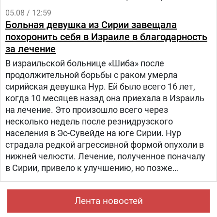
прихрамывая", — написал журналист.
05.08 / 12:59
Больная девушка из Сирии завещала
похоронить себя в Израиле в благодарность
за лечение
В израильской больнице «Шиба» после
продолжительной борьбы с раком умерла
сирийская девушка Нур. Ей было всего 16 лет,
когда 10 месяцев назад она приехала в Израиль
на лечение. Это произошло всего через
несколько недель после резнидрузского
населения в Эс-Сувейде на юге Сирии. Нур
страдала редкой агрессивной формой опухоли в
нижней челюсти. Лечение, полученное поначалу
в Сирии, привело к улучшению, но позже
произошел рецидив болезни. Нур попала на
лечение в «Шибу» в рамках гуманитарного
Лента новостей
проекта «Шевет-ахим» («Кровные братья).