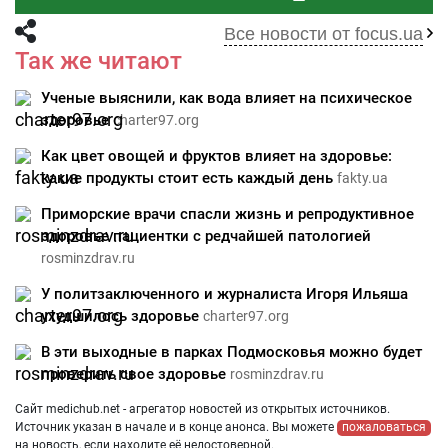
Все новости от focus.ua
Так же читают
Ученые выяснили, как вода влияет на психическое
здоровье
charter97.org
Как цвет овощей и фруктов влияет на здоровье:
какие продукты стоит есть каждый день
fakty.ua
Приморские врачи спасли жизнь и репродуктивное
здоровье пациентки с редчайшей патологией
rosminzdrav.ru
У политзаключенного и журналиста Игоря Ильяша
ухудшилось здоровье
charter97.org
В эти выходные в парках Подмосковья можно будет
проверить свое здоровье
rosminzdrav.ru
Сайт medichub.net - агрегатор новостей из открытых источников.
Источник указан в начале и в конце анонса. Вы можете
пожаловаться
на новость, если находите её недостоверной.