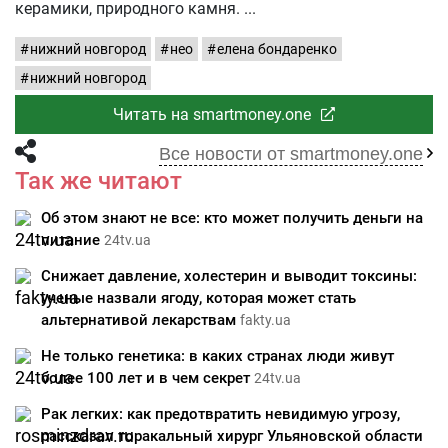
керамики, природного камня.
нижний новгород
нео
елена бондаренко
нижний новгород
Читать на smartmoney.one
Все новости от smartmoney.one
Так же читают
Об этом знают не все: кто может получить деньги на
питание
24tv.ua
Снижает давление, холестерин и выводит токсины:
ученые назвали ягоду, которая может стать
альтернативой лекарствам
fakty.ua
Не только генетика: в каких странах люди живут
более 100 лет и в чем секрет
24tv.ua
Рак легких: как предотвратить невидимую угрозу,
рассказал торакальный хирург Ульяновской области