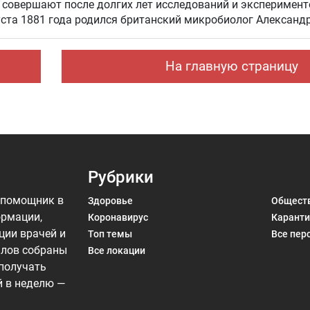
совершают после долгих лет исследований и эксперимент
уста 1881 года родился британский микробиолог Александ
На главную страницу
Рубрики
 помощник в
Здоровье
Общест
ормации,
Коронавирус
Каранти
ции врачей и
Топ темы
Все пер
алов собраны
Все локации
 получать
й в неделю —