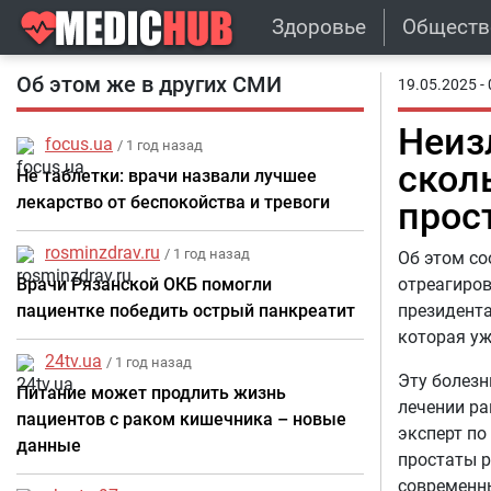
Здоровье
Обществ
Об этом же в других СМИ
19.05.2025 - 
Неиз
focus.ua
/ 1 год назад
скол
Не таблетки: врачи назвали лучшее
лекарство от беспокойства и тревоги
прос
rosminzdrav.ru
/ 1 год назад
Об этом со
Врачи Рязанской ОКБ помогли
отреагиров
пациентке победить острый панкреатит
президента
которая уж
24tv.ua
/ 1 год назад
Эту болезн
Питание может продлить жизнь
лечении ра
пациентов с раком кишечника – новые
эксперт по
данные
простаты р
современны