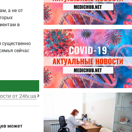
м, а не от
оторых
циентам в
27.07.2026
Лучше фасоли: диетолог
и существенно
названа 8 продуктов,
содержащих много клетчатки
 семья сейчас
23.07.2026
ости от 24tv.ua
Ботулизм, гепатит и другие
угрозы: что нужно знать о
летних инфекциях
нцев может