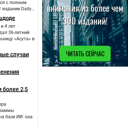
тся с полным
 издание Daily
шдоде
и 4 лет
дал 36-летний
ьницу «Асута» в
вые случаи
менения
 более 2,5
ора
граммы
а базе ИИ: она