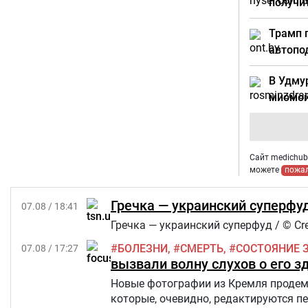
получи
Трамп 
автопо
В Удму
миомо
Сайт medichub.
можете
пожа
Гречка — украинский суперфуд
07.08 / 18:41
Гречка — украинский суперфуд / © Cre
БОЛЕЗНИ
СМЕРТЬ
СОСТОЯНИЕ 
07.08 / 17:27
вызвали волну слухов о его з
Новые фотографии из Кремля продемо
которые, очевидно, редактируются п