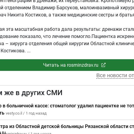
ентгенографии в дренажи, их переустановка. Кропотливую 
й отделением Владимир Барсуков, малоинвазивный хирург
ач Никита Костиков, а также медицинские сестры и братья
ая эта масштабная работа дала результаты: дренажи стал
дование показало, что лечение помогло.Пациентка искрен
ча – хирурга отделения общей хирургии Областной клинич
 Костикова.
Читать на rosminzdrav.ru
Все новости от
м же в других СМИ
 в больничной кассе: стоматолог удалил пациентке не тот
ть
vesty.co.il /
1 год назад
тра из Областной детской больницы Рязанской области с
е
rosminzdrav.ru /
1 год назад