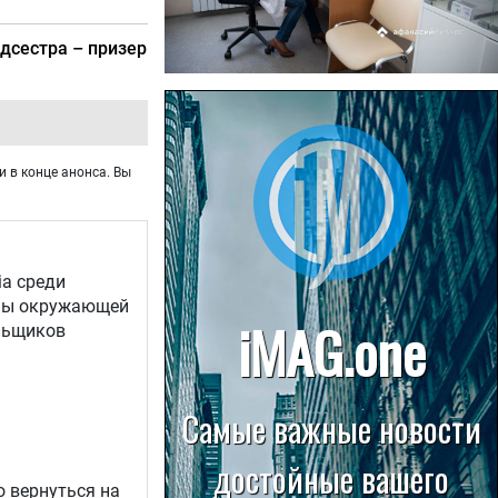
дсестра – призер
22.07.2026
Больница в Спирово работает
без рентгеновского кабинета
и в конце анонса. Вы
ia среди
аны окружающей
льщиков
о вернуться на