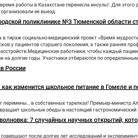
 время работы в Казахстане перенесла инсульт. Для этого
организовали ее выезд.
Городской поликлинике №3 Тюменской области с
 в тираж социально-медицинский проект «Время мудрости
ков у пациентов старшего поколения, а также ранняя про
расстройств.Медицинские работники, чтобы каждый пацие
ни на долгие годы. Участники отбираются по определенн
 поликлинике населения.Путь в проекте состоит из трех эт
в России
как изменится школьное питание в Гомеле и п
ут перемены… в собственных тарелках! Премьер-министр А
ревращает школьные обеды в настоящий гастрономический
оволновка: 7 случайных научных открытий, кот
совершают после долгих лет исследований и эксперимент