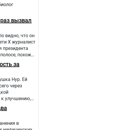
биолог
 раз вызвал
о видно, что он
сети Х журналист
я президента
 полосе, похоже,
ость за
ушка Нур. Ей
сего через
дкой
 к улучшению,
 проекта
два
анения в
х медицинских