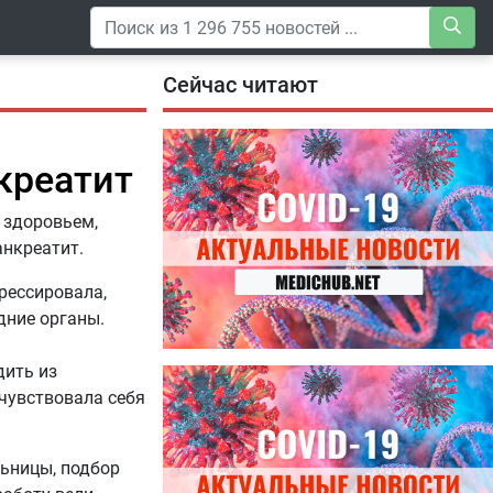
Сейчас читают
креатит
 здоровьем,
анкреатит.
рессировала,
дние органы.
дить из
04.08.2026
Специалисты дали советы, как
чувствовала себя
правильно пить витамины
ьницы, подбор