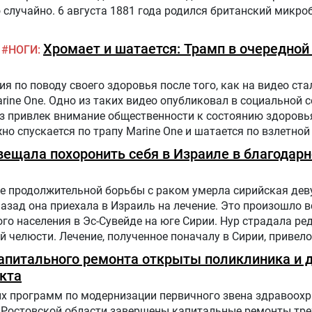
случайно. 6 августа 1881 года родился британский микро
Хромает и шатается: Трамп в очередной
НОГИ
 по поводу своего здоровья после того, как на видео стал
arine One. Одно из таких видео опубликовал в социальной 
аз привлек внимание общественности к состоянию здоровь
жно спускается по трапу Marine One и шатается по взлетной
налист.
вещала похоронить себя в Израиле в благодарн
е продолжительной борьбы с раком умерла сирийская дев
назад она приехала в Израиль на лечение. Это произошло в
го населения в Эс-Сувейде на юге Сирии. Нур страдала ре
 челюсти. Лечение, полученное поначалу в Сирии, привело
. Нур попала на лечение в «Шибу» в рамках гуманитарного
капитального ремонта открыты поликлиника и 
кта
х программ по модернизации первичного звена здравоохр
 Ростовской области завершены капитальные ремонты тре