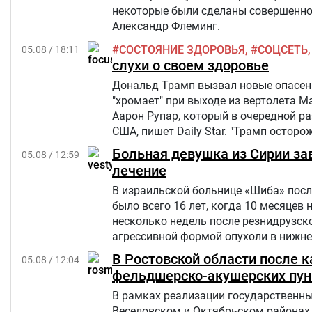
некоторые были сделаны совершенно 
Александр Флеминг.
СОСТОЯНИЕ ЗДОРОВЬЯ
СОЦСЕТЬ
05.08 / 18:11
слухи о своем здоровье
Дональд Трамп вызвал новые опасения
"хромает" при выходе из вертолета M
Аарон Рупар, который в очередной р
США, пишет Daily Star. "Трамп осторо
слегка прихрамывая", — написал жур
Больная девушка из Сирии за
05.08 / 12:59
лечение
В израильской больнице «Шиба» посл
было всего 16 лет, когда 10 месяцев 
несколько недель после резнидрузско
агрессивной формой опухоли в нижней
но позже произошел рецидив болезни
В Ростовской области после 
05.08 / 12:04
«Шевет-ахим» («Кровные братья).
фельдшерско-акушерских пун
В рамках реализации государственны
Веселовском и Октябрьском районах