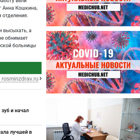
работу вели
 Анна Кошкина,
 отделения.
и высыхать, а
27.07.2026
не обнимает
Лучше фасоли: диетолог
еской больницы
названа 8 продуктов,
содержащих много клетчатки
 rosminzdrav.ru
23.07.2026
Ботулизм, гепатит и другие
 зуб и начал
угрозы: что нужно знать о
летних инфекциях
тала лучшей в