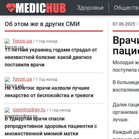
Здоровье
Обществ
Об этом же в других СМИ
07.06.2025 - 
Врач
focus.ua
/ 1 год назад
паци
11-летний украинец годами страдал от
неизвестной болезни: какой диагноз
Молодая же
поставили врачи
поступила 
focus.ua
/ 1 год назад
В больнице
Не таблетки: врачи назвали лучшее
воспаление
лекарство от беспокойства и тревоги
Далее паци
rosminzdrav.ru
/ 1 год назад
организма
В Удмуртии врачи спасли
лучше.
репродуктивное здоровье пациентки с
Каждый де
множественной миомой матки