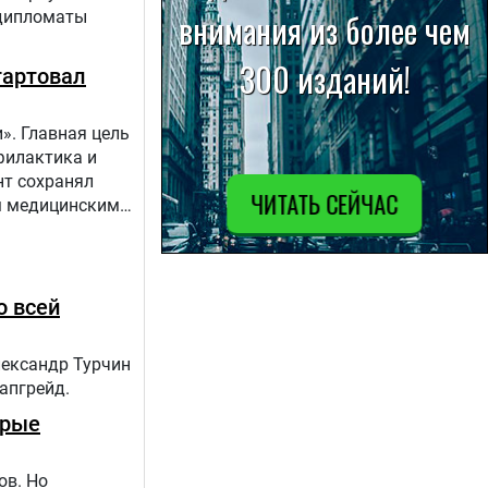
 дипломаты
тартовал
». Главная цель
филактика и
нт сохранял
ым медицинским
апов:1.
о всей
лександр Турчин
 апгрейд.
орые
ов. Но