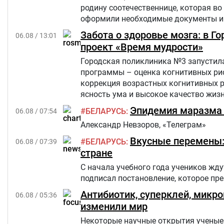
родину соотечественнице, которая во
оформили необходимые документы и 
Забота о здоровье мозга: в 
06.08 / 13:01
проект «Время мудрости»
Городская поликлиника №3 запустила
программы – оценка когнитивных рис
коррекция возрастных когнитивных 
ясность ума и высокое качество жиз
критериям из числа прикрепленного к
Эпидемия маразма 
БЕЛАРУСЬ
06.08 / 07:54
Александр Невзоров, «Телеграм»
Вкусные перемены: 
БЕЛАРУСЬ
06.08 / 07:39
стране
С начала учебного года учеников жд
подписал постановление, которое п
Антибиотик, суперклей, микр
06.08 / 05:36
изменили мир
Некоторые научные открытия ученые 