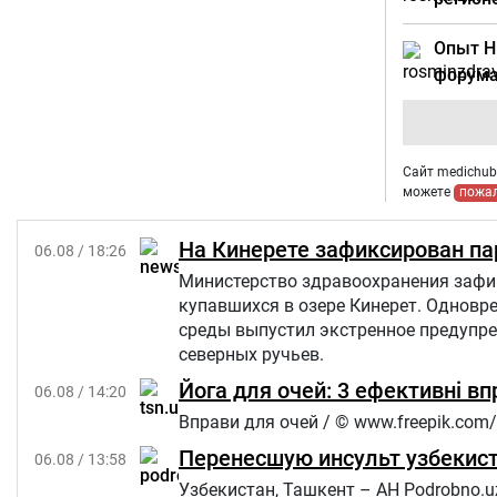
Опыт Н
форума
Сайт medichub.
можете
пожа
На Кинерете зафиксирован па
06.08 / 18:26
Министерство здравоохранения зафик
купавшихся в озере Кинерет. Однов
среды выпустил экстренное предупр
северных ручьев.
Йога для очей: 3 ефективні в
06.08 / 14:20
Вправи для очей / © www.freepik.com/
Перенесшую инсульт узбекист
06.08 / 13:58
Узбекистан, Ташкент – АН Podrobno.u