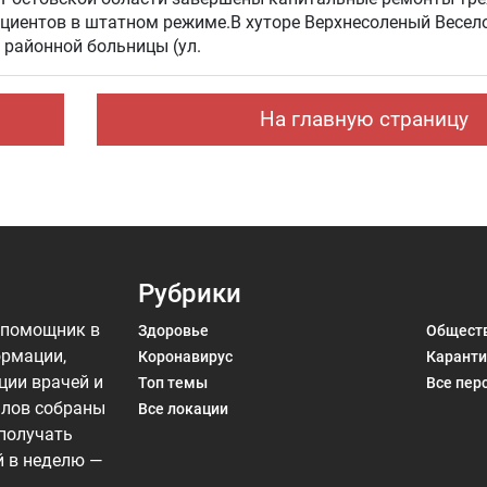
циентов в штатном режиме.В хуторе Верхнесоленый Весел
районной больницы (ул.
На главную страницу
Рубрики
 помощник в
Здоровье
Общест
ормации,
Коронавирус
Каранти
ции врачей и
Топ темы
Все пер
алов собраны
Все локации
 получать
й в неделю —