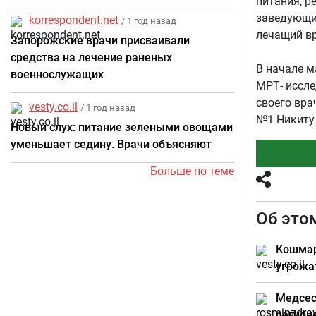
питания, р
заведующи
korrespondent.net
/ 1 год назад
лечащий вр
Запорожские врачи присваивали
средства на лечение раненых
В начале м
военнослужащих
МРТ- иссле
своего вра
vesty.co.il
/ 1 год назад
№1 Никиту
Новый слух: питание зелеными овощами
уменьшает седину. Врачи объясняют
Больше по теме
Об это
Кошмар
угрожа
Медсес
регион