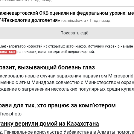
ижневартовской ОКБ оценили на федеральном уровне: ме
 «Технологии долголетия»
rosminzdrav.ru /
1 год назад
Показать ещё
net - агрегатор новостей из открытых источников. Источник указан в начале 
ловаться
на новость, если находите её недостоверной.
разит, вызывающий болезнь глаз
сировало новые случаи заражения паразитом Microsporid
ременно с этим Минздрав совместно с Министерством охр
еждение о загрязнении нескольких популярных среди купа
прави для тих, хто працює за комп’ютером
free-photo
анку вернули домой из Казахстана
z. Генеральное консульство Узбекистана в Алматы помогл