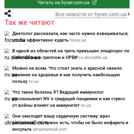
Читать на hyser.com.ua
Все новости от hyser.com.ua
Так же читают
Диетолог рассказала, как часто нужно взвешиваться,
чтобы эффективно худеть
focus.ua
В одной из областей на треть превышен эпидпорог по
заболеванию гриппом и ОРВИ
ru.slovoidilo.ua
Можно не всем. Что стоит знать о красной свекле:
влияние на здоровье и как получить наибольшую
пользу
nv.ua
Что такое болезнь Х? Ведущий иммунолог
рассказывает NV о грядущей пандемии и как стресс
от войны влияет на иммунитет
nv.ua
Они омолодят вашу сердечную систему: врач
рассказал, что нужно есть, чтобы не было инфаркта и
инсульта
ukrainianwall.com