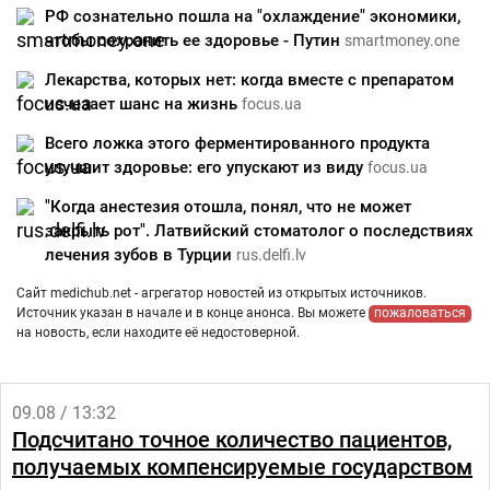
РФ сознательно пошла на "охлаждение" экономики,
чтобы сохранить ее здоровье - Путин
smartmoney.one
Лекарства, которых нет: когда вместе с препаратом
исчезает шанс на жизнь
focus.ua
Всего ложка этого ферментированного продукта
улучшит здоровье: его упускают из виду
focus.ua
"Когда анестезия отошла, понял, что не может
закрыть рот". Латвийский стоматолог о последствиях
лечения зубов в Турции
rus.delfi.lv
Сайт medichub.net - агрегатор новостей из открытых источников.
Источник указан в начале и в конце анонса. Вы можете
пожаловаться
на новость, если находите её недостоверной.
09.08 / 13:32
Подсчитано точное количество пациентов,
получаемых компенсируемые государством