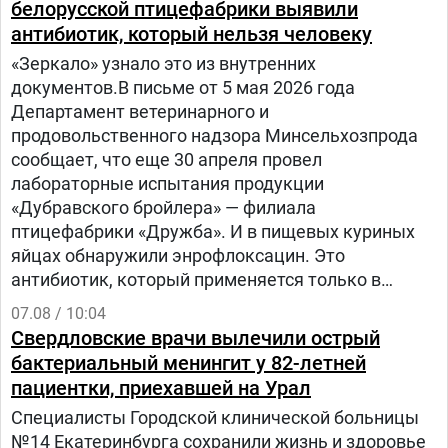
белорусской птицефабрики выявили
антибиотик, который нельзя человеку
«Зеркало» узнало это из внутренних
документов.В письме от 5 мая 2026 года
Департамент ветеринарного и
продовольственного надзора Минсельхозпрода
сообщает, что еще 30 апреля провел
лабораторные испытания продукции
«Дубравского бройлера» — филиала
птицефабрики «Дружба». И в пищевых куриных
яйцах обнаружили энрофлоксацин. Это
антибиотик, который применяется только в
ветеринарии для лечения сельскохозяйственных,
07.08 / 10:04
домашних животных и птиц.
Свердловские врачи вылечили острый
бактериальный менингит у 82-летней
пациентки, приехавшей на Урал
Специалисты Городской клинической больницы
№14 Екатеринбурга сохранили жизнь и здоровье