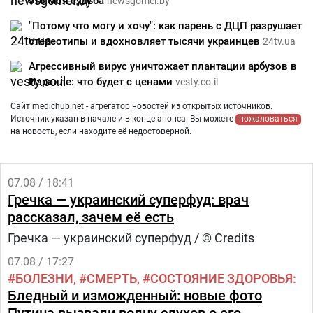
это моя судьба
newsgomel.by
"Потому что могу и хочу": как парень с ДЦП разрушает
стереотипы и вдохновляет тысячи украинцев
24tv.ua
Агрессивный вирус уничтожает плантации арбузов в
Израиле: что будет с ценами
vesty.co.il
Сайт medichub.net - агрегатор новостей из открытых источников.
Источник указан в начале и в конце анонса. Вы можете
пожаловаться
на новость, если находите её недостоверной.
07.08 / 18:41
Гречка — украинский суперфуд: врач
рассказал, зачем её есть
Гречка — украинский суперфуд / © Credits
07.08 / 17:27
БОЛЕЗНИ
СМЕРТЬ
СОСТОЯНИЕ ЗДОРОВЬЯ
Бледный и изможденный: новые фото