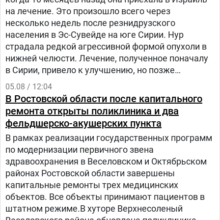
на лечение. Это произошло всего через
несколько недель после резнидрузского
населения в Эс-Сувейде на юге Сирии. Нур
страдала редкой агрессивной формой опухоли в
нижней челюсти. Лечение, полученное поначалу
в Сирии, привело к улучшению, но позже
произошел рецидив болезни. Нур попала на
05.08 / 12:04
лечение в «Шибу» в рамках гуманитарного
В Ростовской области после капитального
проекта «Шевет-ахим» («Кровные братья).
ремонта открыты поликлиника и два
фельдшерско-акушерских пункта
В рамках реализации государственных программ
по модернизации первичного звена
здравоохранения в Веселовском и Октябрьском
районах Ростовской области завершены
капитальные ремонты трех медицинских
объектов. Все объекты принимают пациентов в
штатном режиме.В хуторе Верхнесоленый