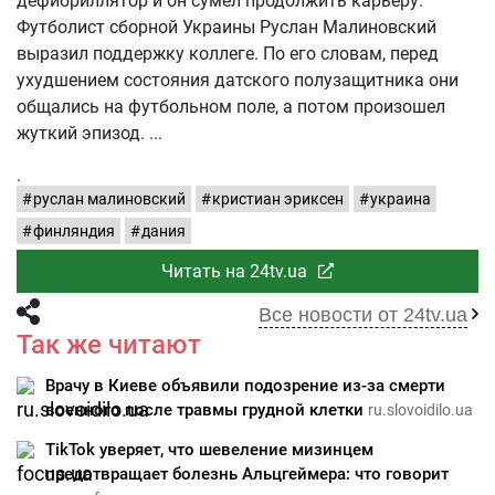
дефибриллятор и он сумел продолжить карьеру.
Футболист сборной Украины Руслан Малиновский
выразил поддержку коллеге. По его словам, перед
ухудшением состояния датского полузащитника они
общались на футбольном поле, а потом произошел
жуткий эпизод.
.
руслан малиновский
кристиан эриксен
украина
финляндия
дания
Читать на 24tv.ua
Все новости от 24tv.ua
Так же читают
Врачу в Киеве объявили подозрение из-за смерти
военного после травмы грудной клетки
ru.slovoidilo.ua
TikTok уверяет, что шевеление мизинцем
предотвращает болезнь Альцгеймера: что говорит