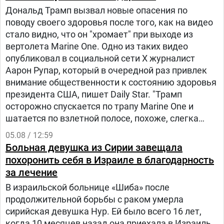
Дональд Трамп вызвал новые опасения по
поводу своего здоровья после того, как на видео
стало видно, что он "хромает" при выходе из
вертолета Marine One. Одно из таких видео
опубликовал в социальной сети Х журналист
Аарон Рупар, который в очередной раз привлек
внимание общественности к состоянию здоровья
президента США, пишет Daily Star. "Трамп
осторожно спускается по трапу Marine One и
шатается по взлетной полосе, похоже, слегка
прихрамывая", — написал журналист.
05.08 / 12:59
Больная девушка из Сирии завещала
похоронить себя в Израиле в благодарность
за лечение
В израильской больнице «Шиба» после
продолжительной борьбы с раком умерла
сирийская девушка Нур. Ей было всего 16 лет,
когда 10 месяцев назад она приехала в Израиль