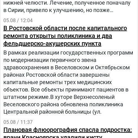
нижней челюсти. Лечение, полученное поначалу
в Сирии, привело к улучшению, но позже
произошел рецидив болезни. Нур попала на
05.08 / 12:04
лечение в «Шибу» в рамках гуманитарного
В Ростовской области после капитального
проекта «Шевет-ахим» («Кровные братья).
ремонта открыты поликлиника и два
фельдшерско-акушерских пункта
В рамках реализации государственных программ
по модернизации первичного звена
здравоохранения в Веселовском и Октябрьском
районах Ростовской области завершены
капитальные ремонты трех медицинских
объектов. Все объекты принимают пациентов в
штатном режиме.В хуторе Верхнесоленый
Веселовского района обновлена поликлиника
Центральной районной больницы (ул.
05.08 / 11:37
Плановая флюорография спасла подростка:
врачи Красноярска удалили кисту