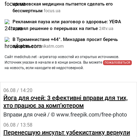
кремлевская медицина пытается сделать его
бессмертным
focus.ua
Рекламная пауза или разговор о здоровье: УЕФА
принял решение о перерывах на питье
24tv.ua
В Туркменистане +44°. Минздрав просит беречь
здоровье
hronikatm.com
Сайт medichub.net - агрегатор новостей из открытых источников.
Источник указан в начале и в конце анонса. Вы можете
пожаловаться
на новость, если находите её недостоверной.
06.08 / 14:20
Йога для очей: 3 ефективні вправи для тих,
хто працює за комп’ютером
Вправи для очей / © www.freepik.com/free-photo
06.08 / 13:58
Перенесшую инсульт узбекистанку вернули