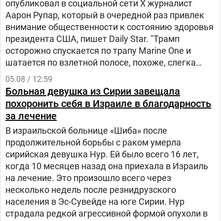
опубликовал в социальной сети Х журналист
Аарон Рупар, который в очередной раз привлек
внимание общественности к состоянию здоровья
президента США, пишет Daily Star. "Трамп
осторожно спускается по трапу Marine One и
шатается по взлетной полосе, похоже, слегка
прихрамывая", — написал журналист.
05.08 / 12:59
Больная девушка из Сирии завещала
похоронить себя в Израиле в благодарность
за лечение
В израильской больнице «Шиба» после
продолжительной борьбы с раком умерла
сирийская девушка Нур. Ей было всего 16 лет,
когда 10 месяцев назад она приехала в Израиль
на лечение. Это произошло всего через
несколько недель после резнидрузского
населения в Эс-Сувейде на юге Сирии. Нур
страдала редкой агрессивной формой опухоли в