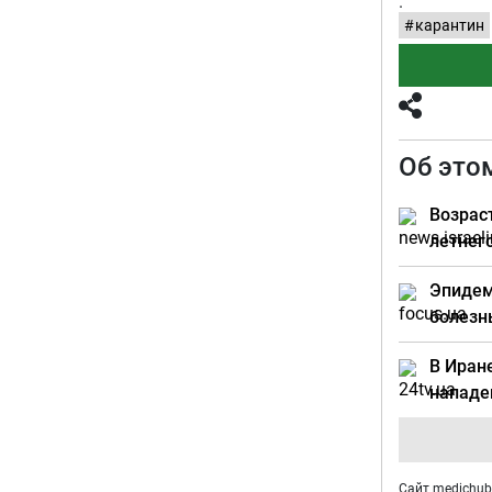
.
карантин
Об это
Возрас
летнег
Эпидем
болезн
В Иран
нападе
Сайт medichub.