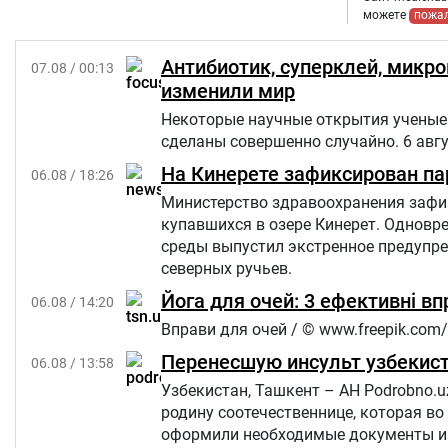
можете
пожа
Антибиотик, суперклей, микр
07.08 / 00:13
изменили мир
Некоторые научные открытия ученые 
сделаны совершенно случайно. 6 авг
На Кинерете зафиксирован па
06.08 / 18:26
Министерство здравоохранения зафик
купавшихся в озере Кинерет. Однов
среды выпустил экстренное предупр
северных ручьев.
Йога для очей: 3 ефективні в
06.08 / 14:20
Вправи для очей / © www.freepik.com/
Перенесшую инсульт узбекист
06.08 / 13:58
Узбекистан, Ташкент – АН Podrobno.u
родину соотечественнице, которая во
оформили необходимые документы и 