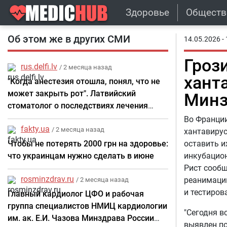
Здоровье
Обществ
Об этом же в других СМИ
14.05.2026 - 
Гроз
rus.delfi.lv
/ 2 месяца назад
хант
"Когда анестезия отошла, понял, что не
может закрыть рот". Латвийский
Минз
стоматолог о последствиях лечения
зубов в Турции
Во Франции
fakty.ua
/ 2 месяца назад
хантавирус
Чтобы не потерять 2000 грн на здоровье:
оставить и
что украинцам нужно сделать в июне
инкубацио
Рист сообщ
rosminzdrav.ru
реанимации
/ 2 месяца назад
и тестиров
Главный кардиолог ЦФО и рабочая
группа специалистов НМИЦ кардиологии
"Сегодня в
им. ак. Е.И. Чазова Минздрава России
выявлен по