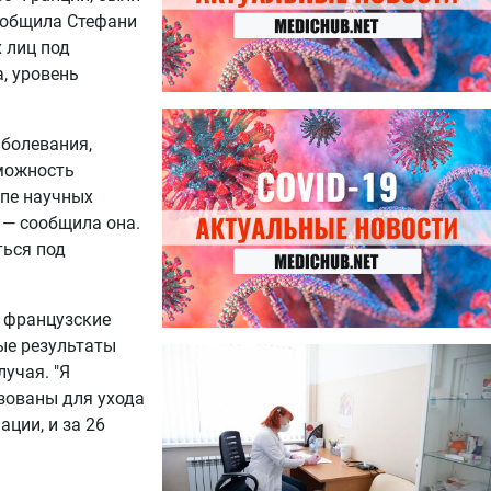
сообщила Стефани
 лиц под
, уровень
27.07.2026
Лучше фасоли: диетолог
болевания,
названа 8 продуктов,
зможность
содержащих много клетчатки
апе научных
, — сообщила она.
ться под
о французские
ые результаты
23.07.2026
учая. "Я
Ботулизм, гепатит и другие
угрозы: что нужно знать о
зованы для ухода
летних инфекциях
ции, и за 26