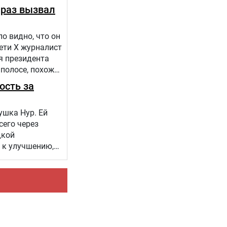
 раз вызвал
о видно, что он
сети Х журналист
я президента
 полосе, похоже,
ость за
ушка Нур. Ей
сего через
дкой
 к улучшению,
 проекта