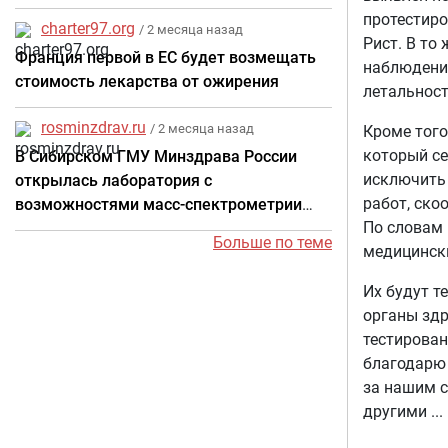
провели выездное мероприятие по
протестиро
charter97.org
поддержке в организации оказания
/ 2 месяца назад
Рист. В то
кардиологической помощи в
Франция первой в ЕС будет возмещать
наблюдение
стоимость лекарства от ожирения
летальност
rosminzdrav.ru
/ 2 месяца назад
Кроме того
который се
В Сибирском ГМУ Минздрава России
исключить 
открылась лаборатория с
работ, ско
возможностями масс-спектрометрии
По словам 
для персонализированной медицины
Больше по теме
медицинск
Их будут т
органы зд
тестирован
благодарю 
за нашим с
другими