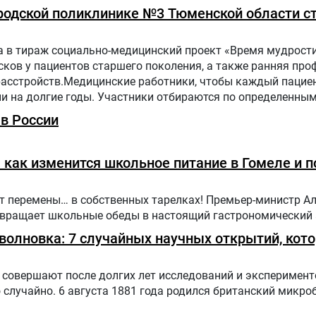
Городской поликлинике №3 Тюменской области с
 в тираж социально-медицинский проект «Время мудрости
ков у пациентов старшего поколения, а также ранняя про
расстройств.Медицинские работники, чтобы каждый пацие
ни на долгие годы. Участники отбираются по определенн
 поликлинике населения.Путь в проекте состоит из трех эт
в России
как изменится школьное питание в Гомеле и п
ут перемены… в собственных тарелках! Премьер-министр А
ревращает школьные обеды в настоящий гастрономический
оволновка: 7 случайных научных открытий, кот
совершают после долгих лет исследований и эксперимент
случайно. 6 августа 1881 года родился британский микро