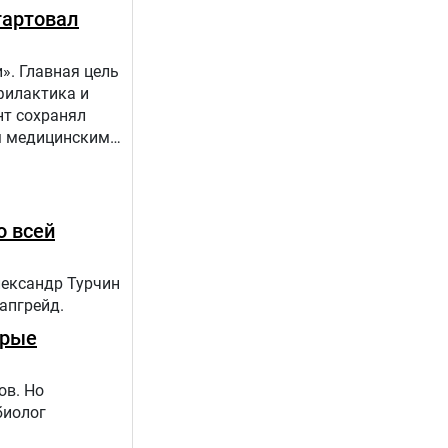
тартовал
». Главная цель
филактика и
нт сохранял
ым медицинским
апов:1.
о всей
лександр Турчин
 апгрейд.
орые
ов. Но
биолог