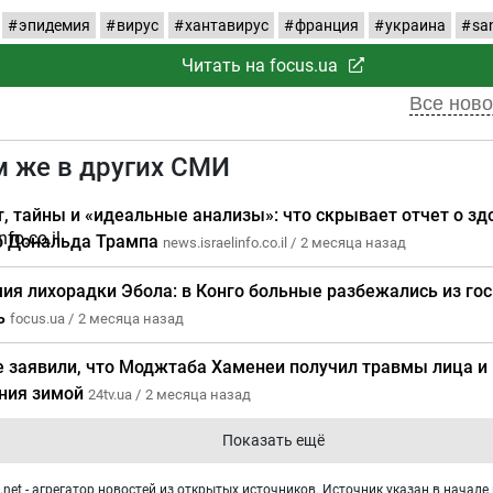
эпидемия
вирус
хантавирус
франция
украина
sa
Читать на focus.ua
Все ново
м же в других СМИ
т, тайны и «идеальные анализы»: что скрывает отчет о зд
о Дональда Трампа
news.israelinfo.co.il /
2 месяца назад
ия лихорадки Эбола: в Конго больные разбежались из гос
ь
focus.ua /
2 месяца назад
е заявили, что Моджтаба Хаменеи получил травмы лица и 
ния зимой
24tv.ua /
2 месяца назад
Показать ещё
net - агрегатор новостей из открытых источников. Источник указан в начале 