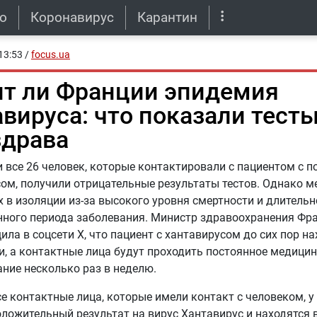
о
Коронавирус
Карантин
13:53
/
focus.ua
ит ли Франции эпидемия
авируса: что показали тест
драва
 все 26 человек, которые контактировали с пациентом с
ом, получили отрицательные результаты тестов. Однако 
х в изоляции из-за высокого уровня смертности и длительн
нного периода заболевания. Министр здравоохранения Фр
ила в соцсети X, что пациент с хантавирусом до сих пор на
, а контактные лица будут проходить постоянное медици
ание несколько раз в неделю.
се контактные лица, которые имели контакт с человеком, у
ложительный результат на вирус Хантавирус и находятся 