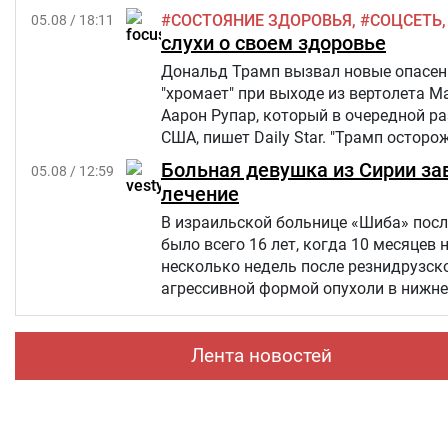
СОСТОЯНИЕ ЗДОРОВЬЯ
СОЦСЕТЬ
05.08 / 18:11
слухи о своем здоровье
Дональд Трамп вызвал новые опасения
"хромает" при выходе из вертолета M
Аарон Рупар, который в очередной р
США, пишет Daily Star. "Трамп осторо
слегка прихрамывая", — написал жур
Больная девушка из Сирии за
05.08 / 12:59
лечение
В израильской больнице «Шиба» посл
было всего 16 лет, когда 10 месяцев 
несколько недель после резнидрузско
агрессивной формой опухоли в нижней
но позже произошел рецидив болезни
«Шевет-ахим» («Кровные братья).
Лента новостей