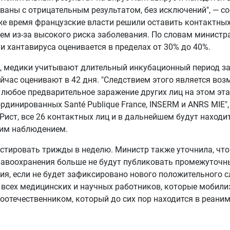
ваны с отрицательным результатом, без исключений", — 
 же время французские власти решили оставить контактных
м из-за высокого риска заболевания. По словам министра
и хантавируса оценивается в пределах от 30% до 40%.
, медики учитывают длительный инкубационный период за
йчас оценивают в 42 дня. "Следствием этого является во
любое предварительное заражение других лиц на этом эт
ординированных Santé Publique France, INSERM и ANRS MIE"
Рист, все 26 контактных лиц и в дальнейшем будут находи
им наблюдением.
естировать трижды в неделю. Министр также уточнила, чт
равоохранения больше не будут публиковать промежуточн
ия, если не будет зафиксировано нового положительного сл
всех медицинских и научных работников, которые мобили
оотечественником, который до сих пор находится в реанима