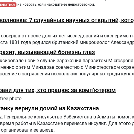
ловаться
на новость, если находите её недостоверной.
оволновка: 7 случайных научных открытий, кот
совершают после долгих лет исследований и эксперимент
уста 1881 года родился британский микробиолог Александ
разит, вызывающий болезнь глаз
сировало новые случаи заражения паразитом Microsporid
ременно с этим Минздрав совместно с Министерством охр
еждение о загрязнении нескольких популярных среди купа
прави для тих, хто працює за комп’ютером
free-photo
анку вернули домой из Казахстана
z. Генеральное консульство Узбекистана в Алматы помогл
 время работы в Казахстане перенесла инсульт. Для этого
организовали ее выезд.