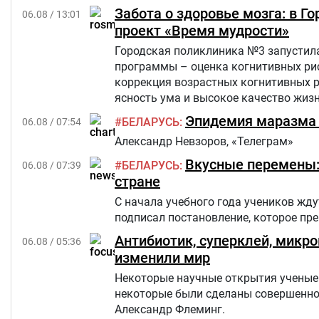
Забота о здоровье мозга: в 
06.08 / 13:01
проект «Время мудрости»
Городская поликлиника №3 запустила
программы – оценка когнитивных рис
коррекция возрастных когнитивных 
ясность ума и высокое качество жиз
критериям из числа прикрепленного к
Эпидемия маразма 
БЕЛАРУСЬ
06.08 / 07:54
Александр Невзоров, «Телеграм»
Вкусные перемены: 
БЕЛАРУСЬ
06.08 / 07:39
стране
С начала учебного года учеников жд
подписал постановление, которое п
Антибиотик, суперклей, микр
06.08 / 05:36
изменили мир
Некоторые научные открытия ученые 
некоторые были сделаны совершенно 
Александр Флеминг.