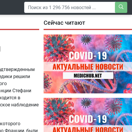
Сейчас читают
ы
 подтвержденным
медики решили
ого
анции Стефани
ходится в
04.08.2026
нское наблюдение
Специалисты дали советы, как
правильно пить витамины
 которого
во Франции, были