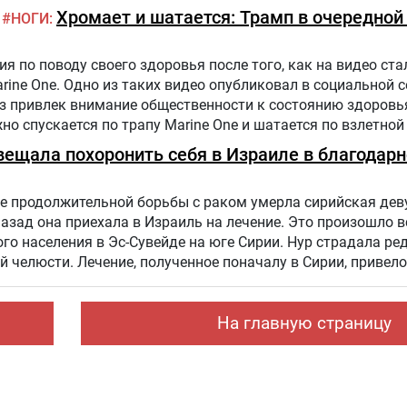
Хромает и шатается: Трамп в очередной
НОГИ
 по поводу своего здоровья после того, как на видео стал
arine One. Одно из таких видео опубликовал в социальной 
аз привлек внимание общественности к состоянию здоровь
жно спускается по трапу Marine One и шатается по взлетной
налист.
вещала похоронить себя в Израиле в благодарн
е продолжительной борьбы с раком умерла сирийская дев
назад она приехала в Израиль на лечение. Это произошло в
го населения в Эс-Сувейде на юге Сирии. Нур страдала ре
 челюсти. Лечение, полученное поначалу в Сирии, привело
. Нур попала на лечение в «Шибу» в рамках гуманитарного
На главную страницу