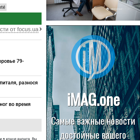
nté
22.07.2026
сти от focus.ua
Больница в Спирово работает
без рентгеновского кабинета
оровье 79-
питаля, разнося
ног во время
и в конце анонса. Вы