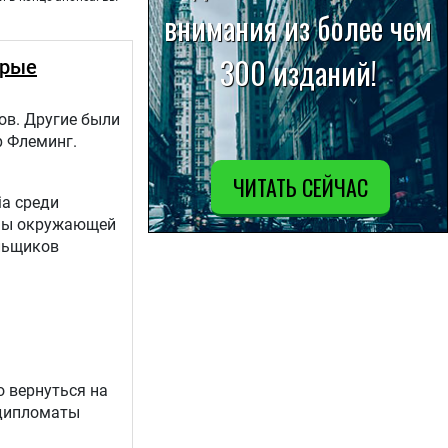
орые
ов. Другие были
р Флеминг.
ia среди
аны окружающей
льщиков
о вернуться на
 дипломаты