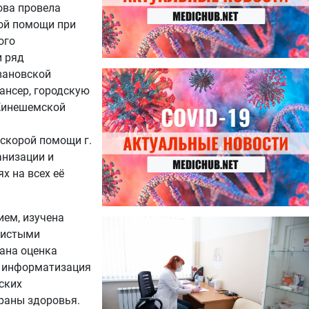
ова провела
кой помощи при
ого
и ряд
вановской
27.07.2026
Лучше фасоли: диетолог
ансер, городскую
названа 8 продуктов,
 Кинешемской
содержащих много клетчатки
скорой помощи г.
анизации и
х на всех её
ем, изучена
23.07.2026
дистыми
Ботулизм, гепатит и другие
угрозы: что нужно знать о
ана оценка
летних инфекциях
ь информатизация
ских
раны здоровья.