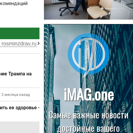
екомендаций
22.07.2026
Больница в Спирово работает
без рентгеновского кабинета
 rosminzdrav.ru
ние Трампа на
/
2 месяца назад
ить ее здоровье -