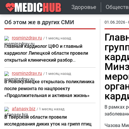
Здоровье
Обществ
Об этом же в других СМИ
01.06.2026 - 
Глав
rosminzdrav.ru
/ 1 месяц назад
груп
Главный кардиолог ЦФО и главный
кардиолог Липецкой области провели
карди
открытый клинический разбор
Минз
пациентов, госпитализированных в
rosminzdrav.ru
меро
медицинские учреждения региона
/ 1 месяц назад
В Новокузнецке открылась поликлиника
орга
после ремонта по нацпроекту
кард
«Продолжительная и активная жизнь»
В рамках р
afanasy.biz
/ 1 месяц назад
заболевани
В Тверской области провели
исследования диких уток на грипп птиц
Чазова Мин