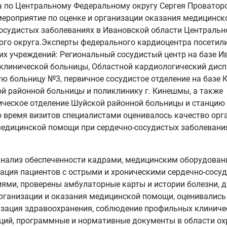
а по Центральному Федеральному округу Сергея Проватор
ероприятие по оценке и организации оказания медицинс
осудистых заболеваниях в Ивановской области Центральн
го округа.Эксперты федерального кардиоцентра посетил
х учреждений: Региональный сосудистый центр на базе И
клинической больницы, Областной кардиологический дисп
ю больницу №3, первичное сосудистое отделение на базе
й районной больницы и поликлинику г. Кинешмы, а также
ческое отделение Шуйской районной больницы и станцию 
 время визитов специалистами оценивалось качество орг
едицинской помощи при сердечно-сосудистых заболевания
нализ обеспеченности кадрами, медицинским оборудовани
ация пациентов с острыми и хроническими сердечно-сосу
ями, проверены амбулаторные карты и истории болезни, д
организации и оказания медицинской помощи, оценивалис
изация здравоохранения, соблюдение профильных клиниче
ций, программные и нормативные документы в области ох