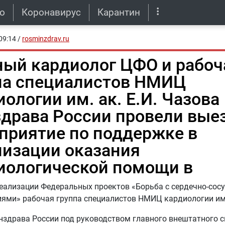
о
Коронавирус
Карантин
09:14
/
rosminzdrav.ru
ный кардиолог ЦФО и рабоч
па специалистов НМИЦ
ологии им. ак. Е.И. Чазова
драва России провели вые
приятие по поддержке в
низации оказания
иологической помощи в
еализации Федеральных проектов «Борьба с сердечно-со
ями» рабочая группа специалистов НМИЦ кардиологии им. 
здрава России под руководством главного внештатного 