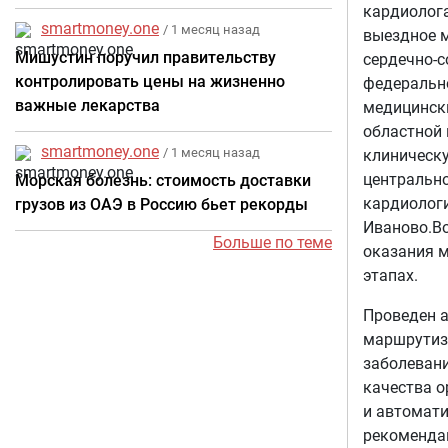
кардиолог
smartmoney.one
/ 1 месяц назад
выездное м
Мишустин поручил правительству
сердечно-с
контролировать цены на жизненно
федерально
важные лекарства
медицински
областной 
smartmoney.one
/ 1 месяц назад
клиническу
центрально
Морская болезнь: стоимость доставки
кардиологи
грузов из ОАЭ в Россию бьет рекорды
Иваново.Во
Больше по теме
оказания м
этапах.
Проведен а
маршрутиз
заболевани
качества 
и автомат
рекоменда