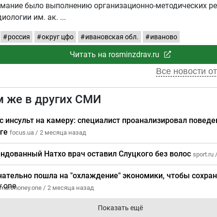
имание было выполнению организационно-методических р
иологии им. ак.
россия
округ цфо
ивановская обл.
иваново
Читать на rosminzdrav.ru
Все новости от
м же в других СМИ
с инсульт на камеру: специалист проанализировал поведе
нге
focus.ua /
2 месяца назад
ндованный Натхо врач оставил Слуцкого без волос
sport.ru 
нательно пошла на "охлаждение" экономики, чтобы сохран
martmoney.one /
2 месяца назад
Показать ещё