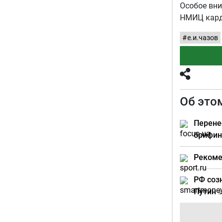
Особое вн
НМИЦ кард
е.и.чазов
Об это
Перене
брифи
Рекоме
РФ соз
Путин
s