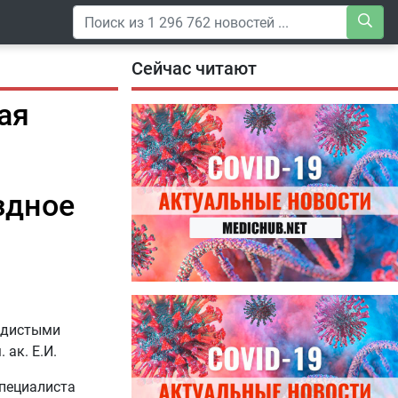
Сейчас читают
ая
здное
04.08.2026
Специалисты дали советы, как
судистыми
правильно пить витамины
ак. Е.И.
специалиста