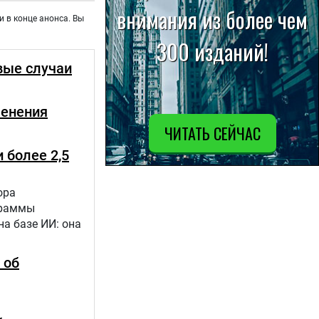
и в конце анонса. Вы
вые случаи
менения
 более 2,5
ора
граммы
а базе ИИ: она
 об