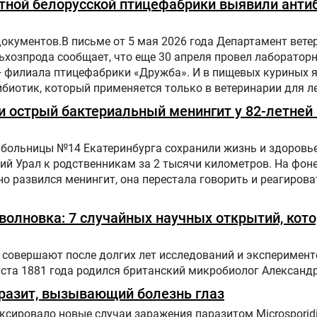
тной белорусской птицефабрики выявили антиб
документов.В письме от 5 мая 2026 года Департамент вете
хозпрода сообщает, что еще 30 апреля провел лаборатор
— филиала птицефабрики «Дружба». И в пищевых куриных 
биотик, который применяется только в ветеринарии для л
отных и птиц.
 острый бактериальный менингит у 82-летней 
больницы №14 Екатеринбурга сохранили жизнь и здоровье
ий Урал к родственникам за 2 тысячи километров. На фон
о развился менингит, она перестала говорить и реагирова
оволновка: 7 случайных научных открытий, кот
совершают после долгих лет исследований и эксперимент
уста 1881 года родился британский микробиолог Александ
разит, вызывающий болезнь глаз
сировало новые случаи заражения паразитом Microsporid