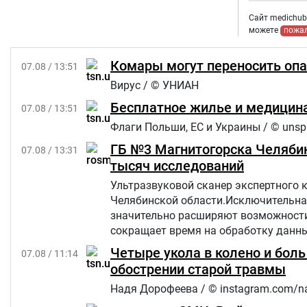
Сайт medichub.
можете
пожа
Комары могут переносить опа
07.08 / 13:51
Вирус / © УНИАН
Бесплатное жилье и медицина
07.08 / 13:51
Флаги Польши, ЕС и Украины / © unsp
ГБ №3 Магнитогорска Челябин
07.08 / 13:31
тысяч исследований
Ультразвуковой сканер экспертного 
Челябинской области.Исключительна
значительно расширяют возможности 
сокращает время на обработку данны
Четыре укола в колено и бол
07.08 / 11:14
обострении старой травмы
Надя Дорофеева / © instagram.com/n