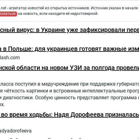
net - агрегатор новостей из открытых источников. Источник указан в начале 
ловаться
на новость, если находите её недостоверной.
сный вирус: в Украине уже зафиксировали пер
 в Польше: для украинцев готовят важные из
lash.com
ской области на новом УЗИ за полгода провели
класса поступил в медучреждение при поддержке губернат
я чёткость картинки и встроенные интеллектуальные про
диагностики. Особую ценность представляет программа н
х.
ь во время ходьбы: Надя Дорофеева призналась
adyadorofeeva