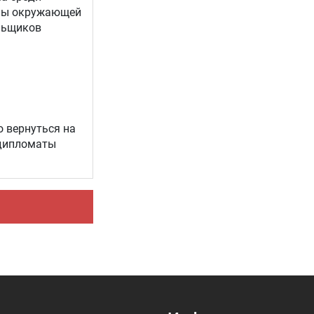
аны окружающей
льщиков
о вернуться на
 дипломаты