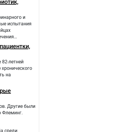
иотик,
ринарного и
ные испытания
яйцах
ечения
пациентки,
 82-летней
е хронического
ть на
орые
ов. Другие были
р Флеминг.
ia среди