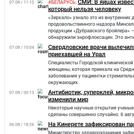
СМИ: В яйцах извес
БЕЛАРУСЬ
07.08 / 11:10
который нельзя человеку
«Зеркало» узнало это из внутренних 
продовольственного надзора Минсель
продукции «Дубравского бройлера» 
обнаружили энрофлоксацин. Это анти
сельскохозяйственных, домашних жив
Свердловские врачи вылечили
07.08 / 10:04
приехавшей на Урал
Специалисты Городской клинической 
женщины, которая приехала на Средн
заболевания у пациентки стремительн
окружающих.
Антибиотик, суперклей, микр
07.08 / 00:13
изменили мир
Некоторые научные открытия ученые 
сделаны совершенно случайно. 6 авг
На Кинерете зафиксирован па
06.08 / 18:26
Министерство здравоохранения зафик