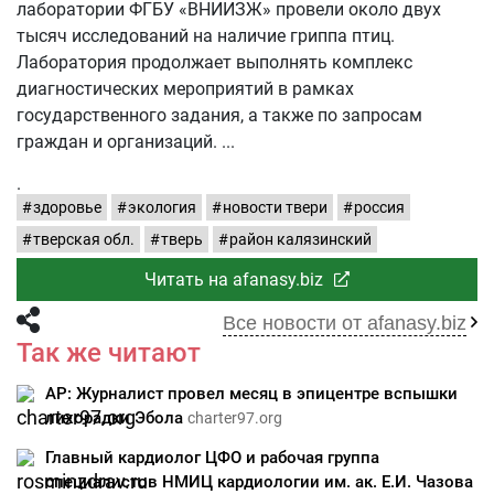
лаборатории ФГБУ «ВНИИЗЖ» провели около двух
тысяч исследований на наличие гриппа птиц.
Лаборатория продолжает выполнять комплекс
диагностических мероприятий в рамках
государственного задания, а также по запросам
граждан и организаций.
.
здоровье
экология
новости твери
россия
тверская обл.
тверь
район калязинский
Читать на afanasy.biz
Все новости от afanasy.biz
Так же читают
AP: Журналист провел месяц в эпицентре вспышки
лихорадки Эбола
charter97.org
Главный кардиолог ЦФО и рабочая группа
специалистов НМИЦ кардиологии им. ак. Е.И. Чазова