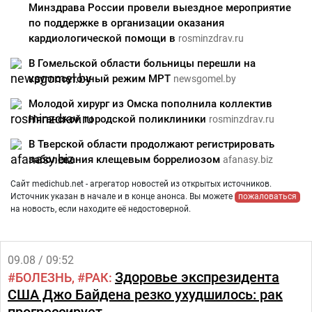
Минздрава России провели выездное мероприятие
по поддержке в организации оказания
кардиологической помощи в
rosminzdrav.ru
В Гомельской области больницы перешли на
круглосуточный режим МРТ
newsgomel.by
Молодой хирург из Омска пополнила коллектив
Няганской городской поликлиники
rosminzdrav.ru
В Тверской области продолжают регистрировать
заболевания клещевым боррелиозом
afanasy.biz
Сайт medichub.net - агрегатор новостей из открытых источников.
Источник указан в начале и в конце анонса. Вы можете
пожаловаться
на новость, если находите её недостоверной.
09.08 / 09:52
Здоровье экспрезидента
БОЛЕЗНЬ
РАК
США Джо Байдена резко ухудшилось: рак