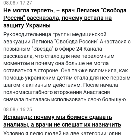
08.08 / 17:27
Не могла терпеть, – врач Легиона "Свобода
России" рассказала, почему встала на
защиту Украины
Руководительница группы медицинской
эвакуации Легиона "Свобода России" Анастасия с
позывным "Звезда" в эфире 24 Канала
рассказала, что стало для нее переломным
моментом и почему она больше не могла
оставаться в стороне. Она также вспомнила, как
помощь украинским детям стала для нее первым
шагом к активным действиям. После начала
полномасштабного вторжения Анастасия
сначала пыталась использовать свою большую
русскоязычную аудиторию, чтобы объяснять
08.08 / 16:25
людям в России, что на самом деле происходит в
Исповедь: почему мы боимся сдавать
Украине.
анализы, а врачи не спешат их назначить
Условно я делю людей на две категории: одни