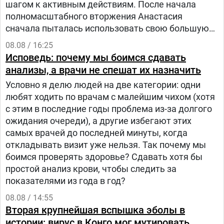
шагом к активным действиям. После начала
полномасштабного вторжения Анастасия
сначала пыталась использовать свою большую
русскоязычную аудиторию, чтобы объяснять
08.08 / 16:25
людям в России, что на самом деле происходит в
Исповедь: почему мы боимся сдавать
Украине.
анализы, а врачи не спешат их назначить
Условно я делю людей на две категории: одни
любят ходить по врачам с малейшим чихом (хотя
с этим в последние годы проблема из-за долгого
ожидания очереди), а другие избегают этих
самых врачей до последней минуты, когда
откладывать визит уже нельзя. Так почему мы
боимся проверять здоровье? Сдавать хотя бы
простой анализ крови, чтобы следить за
показателями из года в год?
08.08 / 14:55
Вторая крупнейшая вспышка эболы в
истории: вирус в Конго мог мутировать