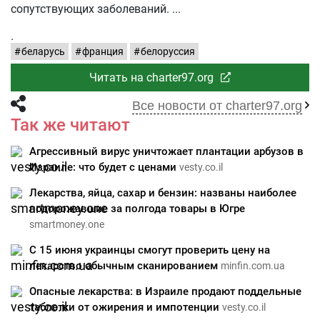
сопутствующих заболеваний.
.
беларусь
франция
белоруссия
Читать на charter97.org
Все новости от charter97.org
Так же читают
Агрессивный вирус уничтожает плантации арбузов в
Израиле: что будет с ценами
vesty.co.il
Лекарства, яйца, сахар и бензин: названы наиболее
подорожавшие за полгода товары в Югре
smartmoney.one
С 15 июня украинцы смогут проверить цену на
лекарство обычным сканированием
minfin.com.ua
Опасные лекарства: в Израиле продают поддельные
таблетки от ожирения и импотенции
vesty.co.il