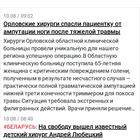
10.08 / 09:02
Орловские хирурги спасли пациентку от
ампутации ноги после тяжелой травмы
Хирурги Орловской областной клинической
больницы провели уникальную для нашего
региона успешную операцию.В Областную
клиническую больницу поступила 65-летняя
женщина с критическим повреждением голени,
полученным в результате несчастного случая —
практически полной травматической ампутацией
нижней трети конечности триммером для покоса
травы.Ситуация требовала экстренных и
филигранных действий. Врачи приняли решение
бороться за сохранение ноги, несмотря на
10.08 / 08:40
сложность повреждений, стопа держалась на
На свободу вышел известный
БЕЛАРУСЬ
единственном кожном лоскуте по задней
детский хирург Андрей Любецкий
поверхности голени.