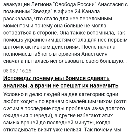
эвакуации Легиона "Свобода России" Анастасия с
позывным "Звезда" в эфире 24 Канала
рассказала, что стало для нее переломным
моментом и почему она больше не могла
оставаться в стороне. Она также вспомнила, как
помощь украинским детям стала для нее первым
шагом к активным действиям. После начала
полномасштабного вторжения Анастасия
сначала пыталась использовать свою большую
русскоязычную аудиторию, чтобы объяснять
08.08 / 16:25
людям в России, что на самом деле происходит в
Исповедь: почему мы боимся сдавать
Украине.
анализы, а врачи не спешат их назначить
Условно я делю людей на две категории: одни
любят ходить по врачам с малейшим чихом (хотя
с этим в последние годы проблема из-за долгого
ожидания очереди), а другие избегают этих
самых врачей до последней минуты, когда
откладывать визит уже нельзя. Так почему мы