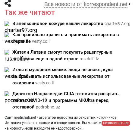
Все новости от korrespondent.net
Так же читают
В апельсиновой кожуре нашли лекарство
charter97.org
Как правильно хранить и принимать лекарства в
Израиле
vesty.co.il
Жители Латвии смогут покупать рецептурные
лекарства еще в одной стране
rus.delfi.lv
Иглы в мусорном мешке: люди не знают, куда
выбрасывать использованные лекарства от
ожирения
vesty.co.il
Директор Нацразведки США готовится раскрыть
тайны COVID-19 и программы MKUltra перед
отставкой
podrobno.uz
Сайт medichub.net - агрегатор новостей из открытых источников.
Источник указан в начале и в конце анонса. Вы можете
пожаловаться
на новость, если находите её недостоверной.