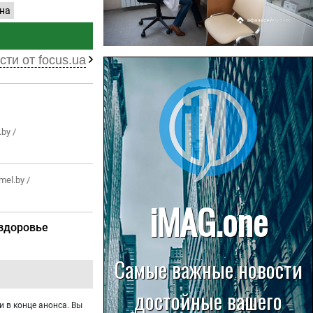
на
сти от focus.ua
22.07.2026
Больница в Спирово работает
без рентгеновского кабинета
by /
el.by /
здоровье
и в конце анонса. Вы