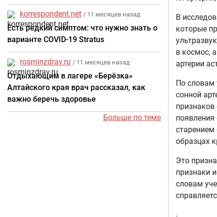
августа, чтобы обеспечить здоровье и
korrespondent.net
благополучие семьи
/ 11 месяцев назад
В исследов
Есть редкий симптом: что нужно знать о
которые пр
варианте COVID-19 Stratus
ультразвук
в космос, а
rosminzdrav.ru
/ 11 месяцев назад
артерии ас
Отдыхающим в лагере «Берёзка»
По словам 
Алтайского края врач рассказал, как
сонной арт
важно беречь здоровье
признаков 
Больше по теме
появления 
старением 
образцах к
Это призна
признаки и
словам уче
справляетс
.