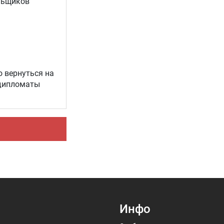
льщиков
о вернуться на
 дипломаты
Инфо