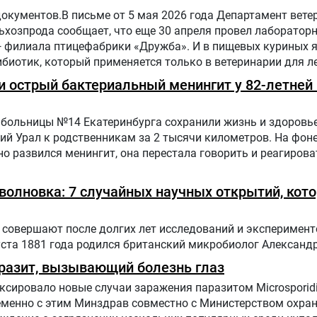
документов.В письме от 5 мая 2026 года Департамент вете
хозпрода сообщает, что еще 30 апреля провел лаборатор
— филиала птицефабрики «Дружба». И в пищевых куриных 
биотик, который применяется только в ветеринарии для л
отных и птиц.
 острый бактериальный менингит у 82-летней 
больницы №14 Екатеринбурга сохранили жизнь и здоровье
ий Урал к родственникам за 2 тысячи километров. На фон
о развился менингит, она перестала говорить и реагирова
оволновка: 7 случайных научных открытий, кот
совершают после долгих лет исследований и эксперимент
уста 1881 года родился британский микробиолог Александ
разит, вызывающий болезнь глаз
сировало новые случаи заражения паразитом Microsporid
ременно с этим Минздрав совместно с Министерством охр