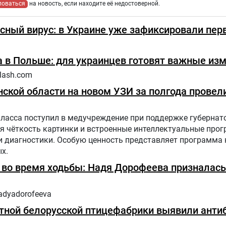
ловаться
на новость, если находите её недостоверной.
сный вирус: в Украине уже зафиксировали пер
 в Польше: для украинцев готовят важные из
lash.com
ской области на новом УЗИ за полгода провели
класса поступил в медучреждение при поддержке губернат
я чёткость картинки и встроенные интеллектуальные про
диагностики. Особую ценность представляет программа н
х.
ь во время ходьбы: Надя Дорофеева призналась
adyadorofeeva
тной белорусской птицефабрики выявили антиб