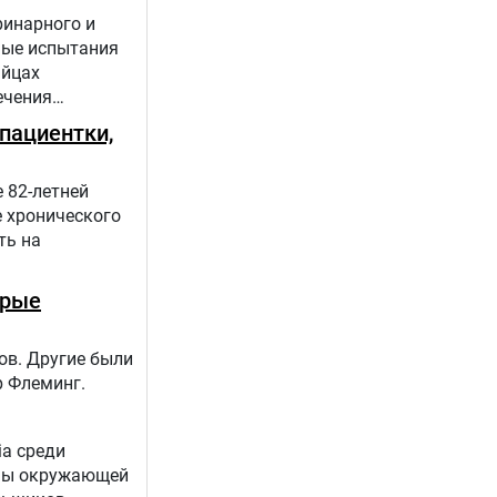
ринарного и
ные испытания
яйцах
ечения
пациентки,
 82-летней
е хронического
ть на
орые
ов. Другие были
р Флеминг.
ia среди
аны окружающей