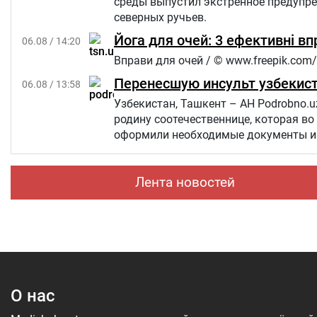
среды выпустил экстренное предупр
северных ручьев.
Йога для очей: 3 ефективні в
06.08 / 14:20
Вправи для очей / © www.freepik.com/
Перенесшую инсульт узбекист
06.08 / 13:58
Узбекистан, Ташкент – АН Podrobno.u
родину соотечественнице, которая во
оформили необходимые документы и 
Лента новостей
О нас