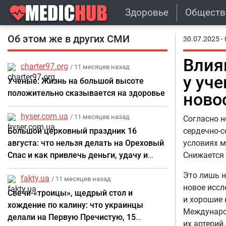
Здоровье
Обществ
Об этом же в других СМИ
30.07.2025 - 
Влия
charter97.org
/ 11 месяцев назад
у уч
Ученые: Жизнь на большой высоте
положительно сказывается на здоровье
ново
hyser.com.ua
/ 11 месяцев назад
Согласно н
Большой церковный праздник 16
сердечно-с
августа: что нельзя делать на Ореховый
условиях м
Спас и как привлечь деньги, удачу и
Снижается 
здоровье сегодня
Это лишь н
fakty.ua
/ 11 месяцев назад
новое иссле
Свечи-«троицы», щедрый стол и
и хорошие 
хождение по калину: что украинцы
Международ
делали на Первую Пречистую, 15
их артерий