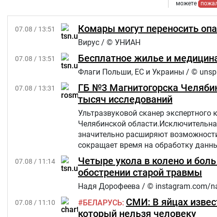
можете
пожа
Комары могут переносить опа
07.08 / 13:51
Вирус / © УНИАН
Бесплатное жилье и медицина
07.08 / 13:51
Флаги Польши, ЕС и Украины / © unsp
ГБ №3 Магнитогорска Челябин
07.08 / 13:31
тысяч исследований
Ультразвуковой сканер экспертного 
Челябинской области.Исключительна
значительно расширяют возможности 
сокращает время на обработку данны
Четыре укола в колено и бол
07.08 / 11:14
обострении старой травмы
Надя Дорофеева / © instagram.com/n
СМИ: В яйцах извес
БЕЛАРУСЬ
07.08 / 11:10
который нельзя человеку