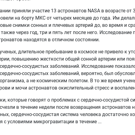
ании приняли участие 13 астронавтов NASA в возрасте от 3
овели на борту МКС от четырех месяцев до года. Им делал
овые снимки сонных и плечевых артерий до, во время и ср
 также через год, три и пять лет после него. Исследование 
тронавтов находятся в отличном состоянии.
ученых, длительное пребывание в космосе не привело к у
ерии, повышению жесткости общей сонной артерии или по
сердечно-сосудистых заболеваний. Исследование показало
сердечно-сосудистых заболеваний, вероятно, был обуслов
организма, а не космическим полетом. В то же время уче
рови и мочи астронавтов окислительный стресс и воспален
ки, которые говорят о проблемах с сердечно-сосудистой си
счезли в течение недели после возвращения астронавтов 
ных, сердечно-сосудистая система человека достаточно х
я с условиями микрогравитации в течение