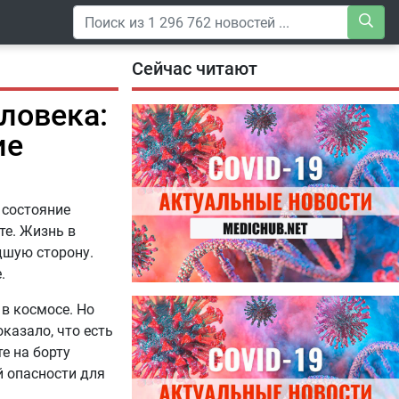
Сейчас читают
ловека:
ие
 состояние
те. Жизнь в
дшую сторону.
.
04.08.2026
в космосе. Но
Специалисты дали советы, как
оказало, что есть
правильно пить витамины
е на борту
 опасности для