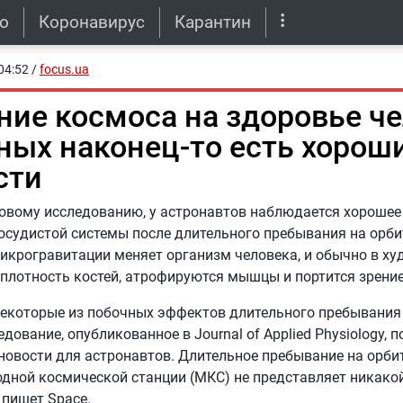
о
Коронавирус
Карантин
04:52
/
focus.ua
ние космоса на здоровье че
еных наконец-то есть хорош
сти
овому исследованию, у астронавтов наблюдается хорошее
осудистой системы после длительного пребывания на орби
икрогравитации меняет организм человека, и обычно в ху
плотность костей, атрофируются мышцы и портится зрение
екоторые из побочных эффектов длительного пребывания 
дование, опубликованное в Journal of Applied Physiology, п
новости для астронавтов. Длительное пребывание на орбит
ной космической станции (МКС) не представляет никакой
, пишет Space.