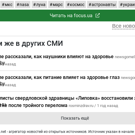
мкс
nasa
луна
марс
космос
астронавты
украи
Читать на focus.ua
Все ново
м же в других СМИ
ле рассказали, как наушники влияют на здоровье
newsgomel.
ев назад
ле рассказали, как питание влияет на здоровье глаз
newsgom
ев назад
листы свердловской здравницы «Липовка» восстановили 
тке после тройного перелома
rosminzdrav.ru /
1 год назад
Показать ещё
net - агрегатор новостей из открытых источников. Источник указан в начале 