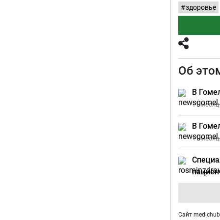
здоровье
Об это
В Гоме
11 месяц
В Гоме
11 месяц
Специа
пациен
Сайт medichub.