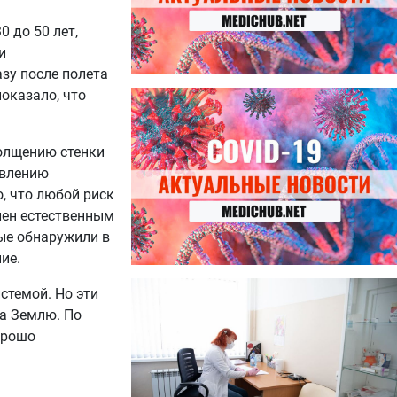
0 до 50 лет,
и
азу после полета
показало, что
27.07.2026
Лучше фасоли: диетолог
названа 8 продуктов,
содержащих много клетчатки
толщению стенки
явлению
, что любой риск
лен естественным
ные обнаружили в
ие.
23.07.2026
стемой. Но эти
Ботулизм, гепатит и другие
на Землю. По
угрозы: что нужно знать о
орошо
летних инфекциях