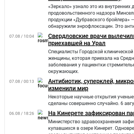
«Зеркало» узнало это из внутренних 
продовольственного надзора Минсель
продукции «Дубравского бройлера» 
обнаружили энрофлоксацин. Это анти
сельскохозяйственных, домашних жив
Свердловские врачи вылечили
07.08 / 10:04
приехавшей на Урал
Специалисты Городской клинической 
женщины, которая приехала на Средн
заболевания у пациентки стремительн
окружающих.
Антибиотик, суперклей, микр
07.08 / 00:13
изменили мир
Некоторые научные открытия ученые 
сделаны совершенно случайно. 6 авг
На Кинерете зафиксирован па
06.08 / 18:26
Министерство здравоохранения зафик
купавшихся в озере Кинерет. Однов