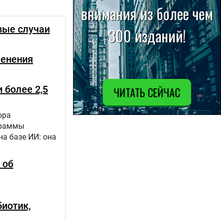
вые случаи
менения
 более 2,5
ора
граммы
а базе ИИ: она
 об
иотик,