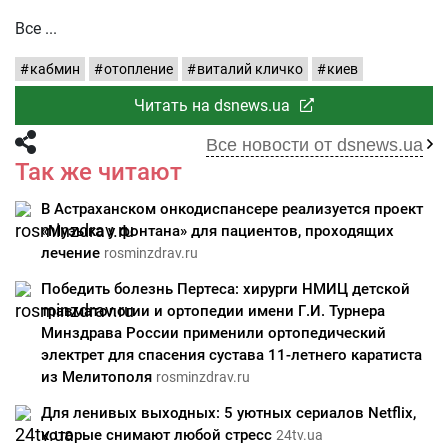
Все
кабмин
отопление
виталий кличко
киев
Читать на dsnews.ua
Все новости от dsnews.ua
Так же читают
В Астраханском онкодиспансере реализуется проект
«Музыка у фонтана» для пациентов, проходящих
лечение
rosminzdrav.ru
Победить болезнь Пертеса: хирурги НМИЦ детской
травматологии и ортопедии имени Г.И. Турнера
Минздрава России применили ортопедический
электрет для спасения сустава 11-летнего каратиста
из Мелитополя
rosminzdrav.ru
Для ленивых выходных: 5 уютных сериалов Netflix,
которые снимают любой стресс
24tv.ua