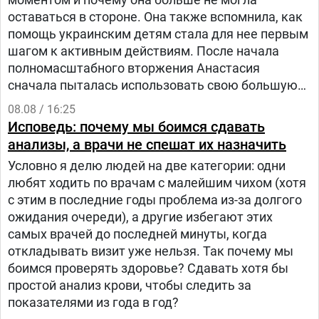
оставаться в стороне. Она также вспомнила, как
помощь украинским детям стала для нее первым
шагом к активным действиям. После начала
полномасштабного вторжения Анастасия
сначала пыталась использовать свою большую
русскоязычную аудиторию, чтобы объяснять
08.08 / 16:25
людям в России, что на самом деле происходит в
Исповедь: почему мы боимся сдавать
Украине.
анализы, а врачи не спешат их назначить
Условно я делю людей на две категории: одни
любят ходить по врачам с малейшим чихом (хотя
с этим в последние годы проблема из-за долгого
ожидания очереди), а другие избегают этих
самых врачей до последней минуты, когда
откладывать визит уже нельзя. Так почему мы
боимся проверять здоровье? Сдавать хотя бы
простой анализ крови, чтобы следить за
показателями из года в год?