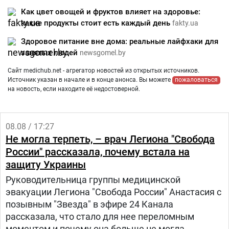
Как цвет овощей и фруктов влияет на здоровье:
какие продукты стоит есть каждый день
fakty.ua
Здоровое питание вне дома: реальные лайфхаки для
занятых людей
newsgomel.by
Сайт medichub.net - агрегатор новостей из открытых источников.
Источник указан в начале и в конце анонса. Вы можете
пожаловаться
на новость, если находите её недостоверной.
08.08 / 17:27
Не могла терпеть, – врач Легиона "Свобода
России" рассказала, почему встала на
защиту Украины
Руководительница группы медицинской
эвакуации Легиона "Свобода России" Анастасия с
позывным "Звезда" в эфире 24 Канала
рассказала, что стало для нее переломным
моментом и почему она больше не могла