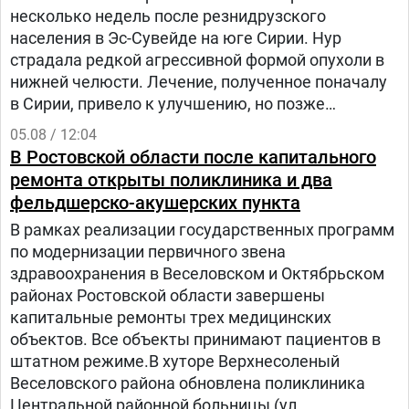
несколько недель после резнидрузского
населения в Эс-Сувейде на юге Сирии. Нур
страдала редкой агрессивной формой опухоли в
нижней челюсти. Лечение, полученное поначалу
в Сирии, привело к улучшению, но позже
произошел рецидив болезни. Нур попала на
05.08 / 12:04
лечение в «Шибу» в рамках гуманитарного
В Ростовской области после капитального
проекта «Шевет-ахим» («Кровные братья).
ремонта открыты поликлиника и два
фельдшерско-акушерских пункта
В рамках реализации государственных программ
по модернизации первичного звена
здравоохранения в Веселовском и Октябрьском
районах Ростовской области завершены
капитальные ремонты трех медицинских
объектов. Все объекты принимают пациентов в
штатном режиме.В хуторе Верхнесоленый
Веселовского района обновлена поликлиника
Центральной районной больницы (ул.