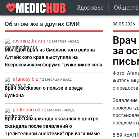
Здоровье
Обществ
Об этом же в других СМИ
08.05.2026 - 
Врач
rosminzdrav.ru
/ 2 месяца назад
за о
Молодой врач из Смоленского района
Алтайского края выступила на
пись
Всероссийском форуме тружеников села
Фото: Afan
afanasy.biz
/ 2 месяца назад
жительница
Врач рассказал о пользе и вреде
о предоста
бульона
Заявление 
прокуратур
podrobno.uz
/ 2 месяца назад
постановл
Врач из Самарканда оказался в центре
предусмотр
скандала после заявлений о
"целительной анестезии" при вагинизме
5.59 КоАП 