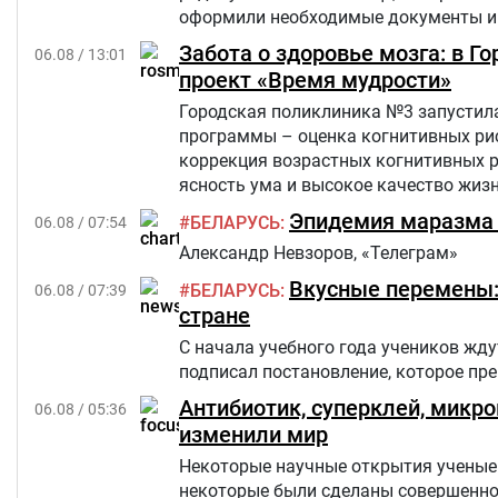
оформили необходимые документы и 
Забота о здоровье мозга: в 
06.08 / 13:01
проект «Время мудрости»
Городская поликлиника №3 запустила
программы – оценка когнитивных рис
коррекция возрастных когнитивных 
ясность ума и высокое качество жиз
критериям из числа прикрепленного к
Эпидемия маразма 
БЕЛАРУСЬ
06.08 / 07:54
Александр Невзоров, «Телеграм»
Вкусные перемены: 
БЕЛАРУСЬ
06.08 / 07:39
стране
С начала учебного года учеников жд
подписал постановление, которое п
Антибиотик, суперклей, микр
06.08 / 05:36
изменили мир
Некоторые научные открытия ученые 
некоторые были сделаны совершенно 