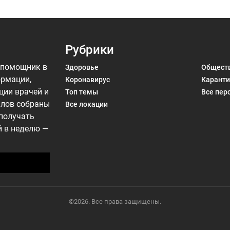
Рубрики
 помощник в
Здоровье
Общест
ормации,
Коронавирус
Каранти
ции врачей и
Топ темы
Все пер
алов собраны
Все локации
 получать
й в неделю —
©2026. Все права защищены.