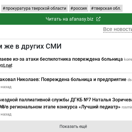
прокуратура тверской области
россия
тверская обл.
Читать на afanasy.biz
Все новости
м же в других СМИ
лаеве из-за атаки беспилотника повреждена больница
korr
 назад
таковал Николаев: Повреждена больница и предприятие
ds
 назад
ыездной паллиативной службы ДГКБ №7 Наталья Зоричев
ла в региональном этапе конкурса «Лучший педиатр»
rosmin
 назад
Показать ещё