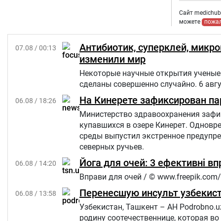
Сайт medichub.
можете
пожа
Антибиотик, суперклей, микр
07.08 / 00:13
изменили мир
Некоторые научные открытия ученые 
сделаны совершенно случайно. 6 авг
На Кинерете зафиксирован па
06.08 / 18:26
Министерство здравоохранения зафик
купавшихся в озере Кинерет. Однов
среды выпустил экстренное предупр
северных ручьев.
Йога для очей: 3 ефективні в
06.08 / 14:20
Вправи для очей / © www.freepik.com/
Перенесшую инсульт узбекист
06.08 / 13:58
Узбекистан, Ташкент – АН Podrobno.u
родину соотечественнице, которая во