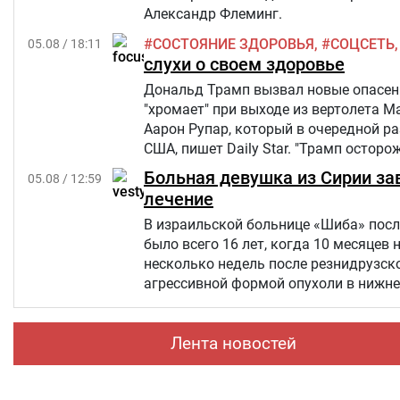
Александр Флеминг.
СОСТОЯНИЕ ЗДОРОВЬЯ
СОЦСЕТЬ
05.08 / 18:11
слухи о своем здоровье
Дональд Трамп вызвал новые опасения
"хромает" при выходе из вертолета M
Аарон Рупар, который в очередной р
США, пишет Daily Star. "Трамп осторо
слегка прихрамывая", — написал жур
Больная девушка из Сирии за
05.08 / 12:59
лечение
В израильской больнице «Шиба» посл
было всего 16 лет, когда 10 месяцев 
несколько недель после резнидрузско
агрессивной формой опухоли в нижней
но позже произошел рецидив болезни
«Шевет-ахим» («Кровные братья).
Лента новостей