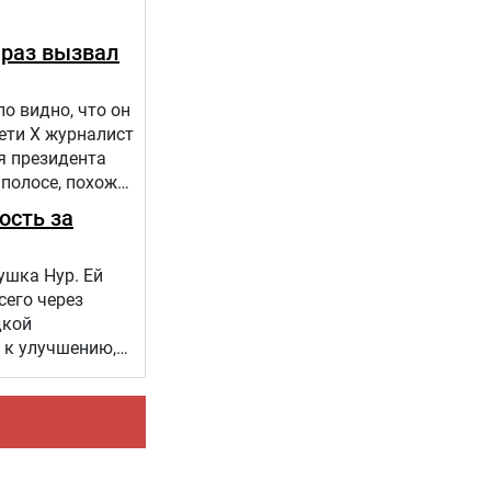
 раз вызвал
о видно, что он
сети Х журналист
я президента
 полосе, похоже,
ость за
ушка Нур. Ей
сего через
дкой
 к улучшению,
 проекта