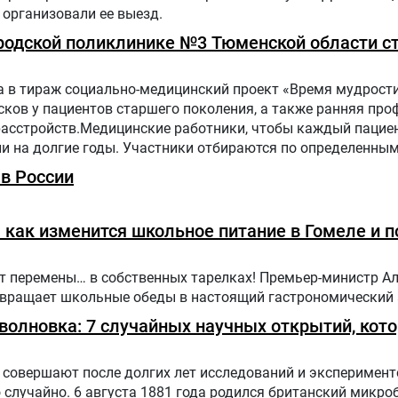
организовали ее выезд.
Городской поликлинике №3 Тюменской области с
 в тираж социально-медицинский проект «Время мудрости
ков у пациентов старшего поколения, а также ранняя про
расстройств.Медицинские работники, чтобы каждый пацие
ни на долгие годы. Участники отбираются по определенн
 поликлинике населения.Путь в проекте состоит из трех эт
в России
как изменится школьное питание в Гомеле и п
ут перемены… в собственных тарелках! Премьер-министр А
ревращает школьные обеды в настоящий гастрономический
оволновка: 7 случайных научных открытий, кот
совершают после долгих лет исследований и эксперимент
случайно. 6 августа 1881 года родился британский микро