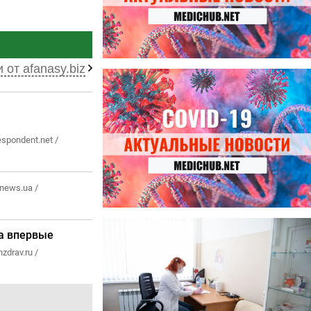
 от afanasy.biz
27.07.2026
Лучше фасоли: диетолог
названа 8 продуктов,
содержащих много клетчатки
espondent.net /
news.ua /
23.07.2026
а впервые
Ботулизм, гепатит и другие
угрозы: что нужно знать о
zdrav.ru /
летних инфекциях