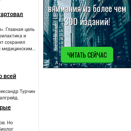
тартовал
». Главная цель
филактика и
нт сохранял
ым медицинским
апов:1.
о всей
лександр Турчин
 апгрейд.
орые
ов. Но
биолог