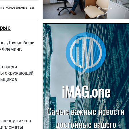
и в конце анонса. Вы
22.07.2026
орые
Больница в Спирово работает
без рентгеновского кабинета
ов. Другие были
р Флеминг.
ia среди
аны окружающей
льщиков
о вернуться на
 дипломаты