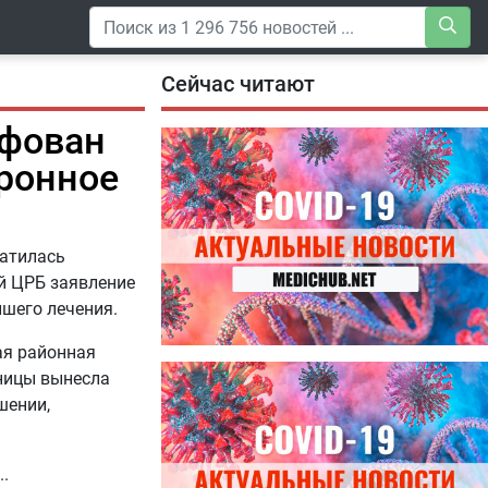
Сейчас читают
афован
тронное
ратилась
й ЦРБ заявление
шего лечения.
ая районная
04.08.2026
ницы вынесла
Специалисты дали советы, как
шении,
правильно пить витамины