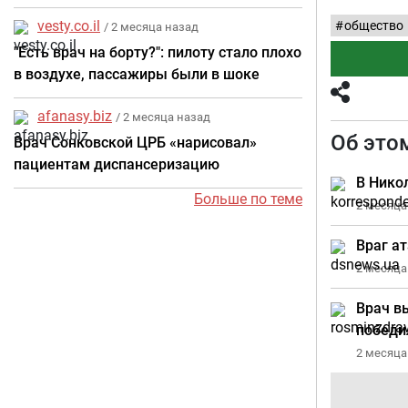
vesty.co.il
общество
/ 2 месяца назад
"Есть врач на борту?": пилоту стало плохо
в воздухе, пассажиры были в шоке
afanasy.biz
/ 2 месяца назад
Об это
Врач Сонковской ЦРБ «нарисовал»
пациентам диспансеризацию
В Нико
Больше по теме
2 месяца
Враг а
2 месяца
Врач в
победи
2 месяца