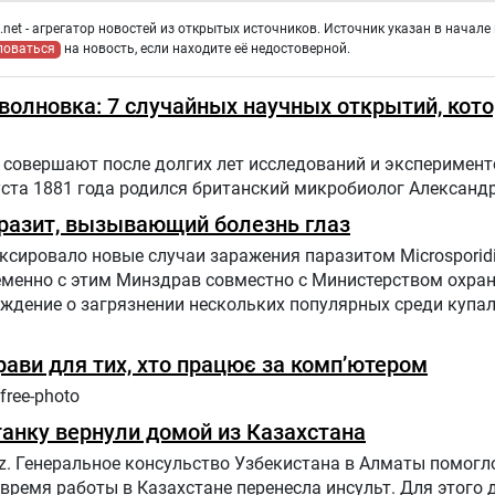
net - агрегатор новостей из открытых источников. Источник указан в начале 
ловаться
на новость, если находите её недостоверной.
оволновка: 7 случайных научных открытий, кот
совершают после долгих лет исследований и эксперимент
уста 1881 года родился британский микробиолог Александ
разит, вызывающий болезнь глаз
сировало новые случаи заражения паразитом Microsporid
ременно с этим Минздрав совместно с Министерством охр
еждение о загрязнении нескольких популярных среди купа
прави для тих, хто працює за комп’ютером
free-photo
анку вернули домой из Казахстана
z. Генеральное консульство Узбекистана в Алматы помогл
 время работы в Казахстане перенесла инсульт. Для этого