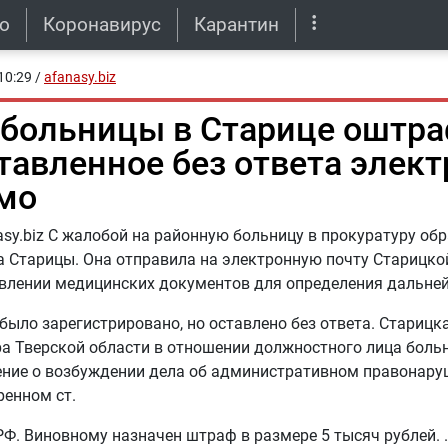
о
Коронавирус
Карантин
10:29
/
afanasy.biz
 больницы в Старице оштр
ставленное без ответа элек
мо
asy.biz С жалобой на районную больницу в прокуратуру об
 Старицы. Она отправила на электронную почту Старицко
влении медицинских документов для определения дальней
было зарегистрировано, но оставлено без ответа. Старицк
а Тверской области в отношении должностного лица боль
ение о возбуждении дела об административном правонару
енном ст.
РФ. Виновному назначен штраф в размере 5 тысяч рублей.