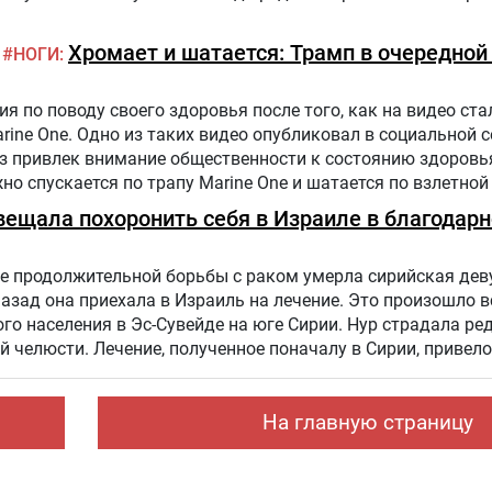
Хромает и шатается: Трамп в очередной
НОГИ
 по поводу своего здоровья после того, как на видео стал
arine One. Одно из таких видео опубликовал в социальной 
аз привлек внимание общественности к состоянию здоровь
жно спускается по трапу Marine One и шатается по взлетной
налист.
вещала похоронить себя в Израиле в благодарн
е продолжительной борьбы с раком умерла сирийская дев
назад она приехала в Израиль на лечение. Это произошло в
го населения в Эс-Сувейде на юге Сирии. Нур страдала ре
 челюсти. Лечение, полученное поначалу в Сирии, привело
. Нур попала на лечение в «Шибу» в рамках гуманитарного
На главную страницу