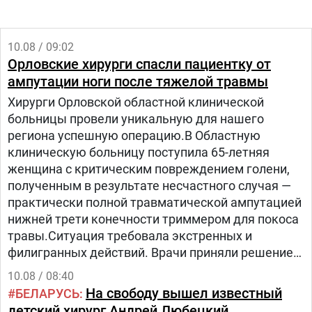
10.08 / 09:02
Орловские хирурги спасли пациентку от
ампутации ноги после тяжелой травмы
Хирурги Орловской областной клинической
больницы провели уникальную для нашего
региона успешную операцию.В Областную
клиническую больницу поступила 65-летняя
женщина с критическим повреждением голени,
полученным в результате несчастного случая —
практически полной травматической ампутацией
нижней трети конечности триммером для покоса
травы.Ситуация требовала экстренных и
филигранных действий. Врачи приняли решение
бороться за сохранение ноги, несмотря на
10.08 / 08:40
сложность повреждений, стопа держалась на
На свободу вышел известный
БЕЛАРУСЬ
единственном кожном лоскуте по задней
детский хирург Андрей Любецкий