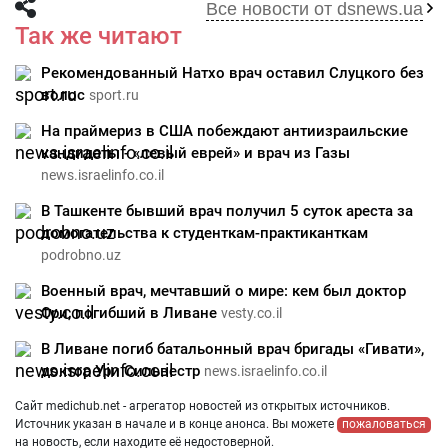
Все новости от dsnews.ua
Так же читают
Рекомендованный Натхо врач оставил Слуцкого без
волос
sport.ru
На праймериз в США побеждают антиизраильские
кандидаты - «левый еврей» и врач из Газы
news.israelinfo.co.il
В Ташкенте бывший врач получил 5 суток ареста за
домогательства к студенткам-практиканткам
podrobno.uz
Военный врач, мечтавший о мире: кем был доктор
Ори, погибший в Ливане
vesty.co.il
В Ливане погиб батальонный врач бригады «Гивати»,
доктор Ури Сильвестр
news.israelinfo.co.il
Сайт medichub.net - агрегатор новостей из открытых источников.
Источник указан в начале и в конце анонса. Вы можете
пожаловаться
на новость, если находите её недостоверной.