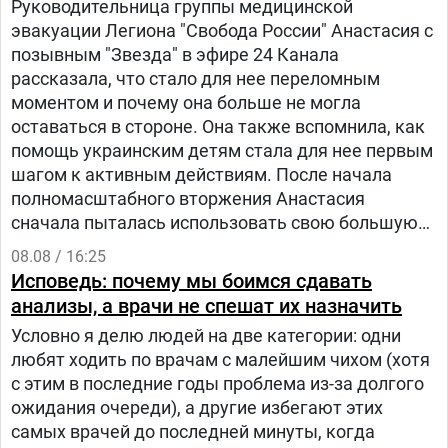
Руководительница группы медицинской
эвакуации Легиона "Свобода России" Анастасия с
позывным "Звезда" в эфире 24 Канала
рассказала, что стало для нее переломным
моментом и почему она больше не могла
оставаться в стороне. Она также вспомнила, как
помощь украинским детям стала для нее первым
шагом к активным действиям. После начала
полномасштабного вторжения Анастасия
сначала пыталась использовать свою большую
русскоязычную аудиторию, чтобы объяснять
08.08 / 16:25
людям в России, что на самом деле происходит в
Исповедь: почему мы боимся сдавать
Украине.
анализы, а врачи не спешат их назначить
Условно я делю людей на две категории: одни
любят ходить по врачам с малейшим чихом (хотя
с этим в последние годы проблема из-за долгого
ожидания очереди), а другие избегают этих
самых врачей до последней минуты, когда