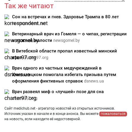
Так же читают
Сон на встречах и гнев. Здоровье Трампа в 80 лет
korrespondent.net
Ветеринарный врач из Гомеля — о чипах, регистрации
и ложной жалости
newsgomel.by
В Витебской области пропал известный минский
врач
charter97.org
Врач одного из частных медучреждений в
Хмельницком помогала избегать призыва путем
оформления фиктивных справок
dsnews.ua
Врач развеял миф о «лучшей» позе для сна
charter97.org
Сайт medichub.net - агрегатор новостей из открытых источников.
Источник указан в начале и в конце анонса. Вы можете
пожаловаться
на новость, если находите её недостоверной.