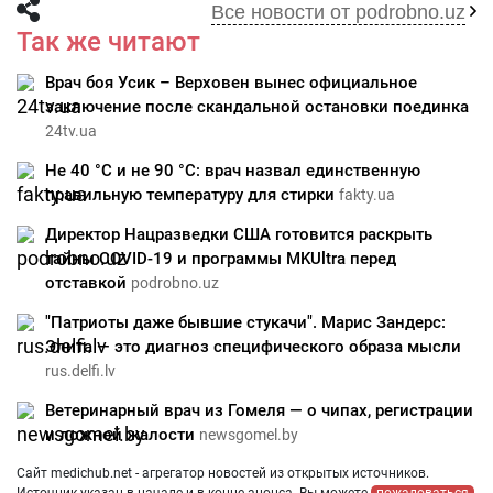
Все новости от podrobno.uz
Так же читают
Врач боя Усик – Верховен вынес официальное
заключение после скандальной остановки поединка
24tv.ua
Не 40 °C и не 90 °C: врач назвал единственную
правильную температуру для стирки
fakty.ua
Директор Нацразведки США готовится раскрыть
тайны COVID-19 и программы MKUltra перед
отставкой
podrobno.uz
"Патриоты даже бывшие стукачи". Марис Зандерс:
Элита — это диагноз специфического образа мысли
rus.delfi.lv
Ветеринарный врач из Гомеля — о чипах, регистрации
и ложной жалости
newsgomel.by
Сайт medichub.net - агрегатор новостей из открытых источников.