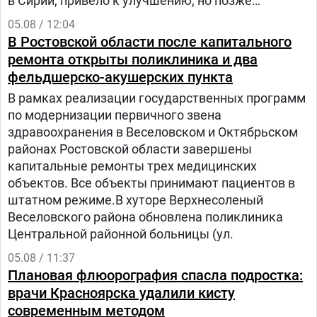
в Сирии, привело к улучшению, но позже
произошел рецидив болезни. Нур попала на
05.08 / 12:04
лечение в «Шибу» в рамках гуманитарного
В Ростовской области после капитального
проекта «Шевет-ахим» («Кровные братья).
ремонта открыты поликлиника и два
фельдшерско-акушерских пункта
В рамках реализации государственных программ
по модернизации первичного звена
здравоохранения в Веселовском и Октябрьском
районах Ростовской области завершены
капитальные ремонты трех медицинских
объектов. Все объекты принимают пациентов в
штатном режиме.В хуторе Верхнесоленый
Веселовского района обновлена поликлиника
Центральной районной больницы (ул.
05.08 / 11:37
Плановая флюорография спасла подростка:
врачи Красноярска удалили кисту
современным методом