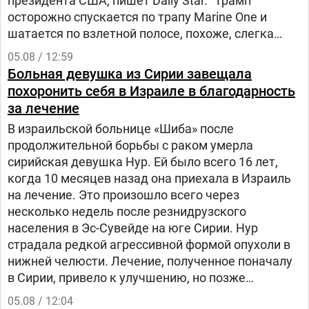
президента США, пишет Daily Star. "Трамп
осторожно спускается по трапу Marine One и
шатается по взлетной полосе, похоже, слегка
прихрамывая", — написал журналист.
05.08 / 12:59
Больная девушка из Сирии завещала
похоронить себя в Израиле в благодарность
за лечение
В израильской больнице «Шиба» после
продолжительной борьбы с раком умерла
сирийская девушка Нур. Ей было всего 16 лет,
когда 10 месяцев назад она приехала в Израиль
на лечение. Это произошло всего через
несколько недель после резнидрузского
населения в Эс-Сувейде на юге Сирии. Нур
страдала редкой агрессивной формой опухоли в
нижней челюсти. Лечение, полученное поначалу
в Сирии, привело к улучшению, но позже
произошел рецидив болезни. Нур попала на
05.08 / 12:04