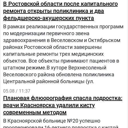
лечение в «Шибу» в рамках гуманитарного
В Ростовской области после капитального
проекта «Шевет-ахим» («Кровные братья).
ремонта открыты поликлиника и два
фельдшерско-акушерских пункта
В рамках реализации государственных программ
по модернизации первичного звена
здравоохранения в Веселовском и Октябрьском
районах Ростовской области завершены
капитальные ремонты трех медицинских
объектов. Все объекты принимают пациентов в
штатном режиме.В хуторе Верхнесоленый
Веселовского района обновлена поликлиника
Центральной районной больницы (ул.
05.08 / 11:37
Плановая флюорография спасла подростка:
врачи Красноярска удалили кисту
современным методом
В Красноярской больнице №20 успешно
прооперировали 16-летнего подростка с кистой