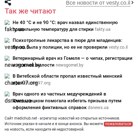
Все новости от vesty.co.il
Так же читают
Не 40 °C и не 90 °C: врач назвал единственную
правильную температуру для стирки
fakty.ua
Психотропные лекарства в пюре для младенцев:
банка была у полиции, но ее не проверили
vesty.co.il
Ветеринарный врач из Гомеля — о чипах, регистрации
и ложной жалости
newsgomel.by
В Витебской области пропал известный минский
врач
charter97.org
Врач одного из частных медучреждений в
Хмельницком помогала избегать призыва путем
оформления фиктивных справок
dsnews.ua
Сайт medichub.net - агрегатор новостей из открытых источников.
Источник указан в начале и в конце анонса. Вы можете
пожаловаться
на новость, если находите её недостоверной.