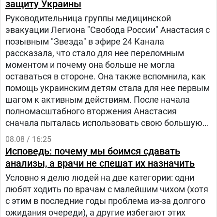
защиту Украины
Руководительница группы медицинской
эвакуации Легиона "Свобода России" Анастасия с
позывным "Звезда" в эфире 24 Канала
рассказала, что стало для нее переломным
моментом и почему она больше не могла
оставаться в стороне. Она также вспомнила, как
помощь украинским детям стала для нее первым
шагом к активным действиям. После начала
полномасштабного вторжения Анастасия
сначала пыталась использовать свою большую
русскоязычную аудиторию, чтобы объяснять
08.08 / 16:25
людям в России, что на самом деле происходит в
Исповедь: почему мы боимся сдавать
Украине.
анализы, а врачи не спешат их назначить
Условно я делю людей на две категории: одни
любят ходить по врачам с малейшим чихом (хотя
с этим в последние годы проблема из-за долгого
ожидания очереди), а другие избегают этих