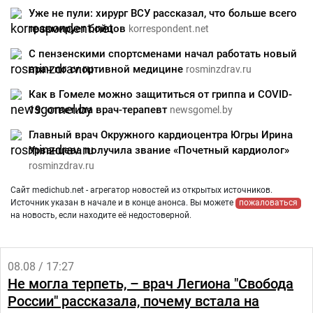
Уже не пули: хирург ВСУ рассказал, что больше всего
травмирует бойцов
korrespondent.net
С пензенскими спортсменами начал работать новый
врач по спортивной медицине
rosminzdrav.ru
Как в Гомеле можно защититься от гриппа и COVID-
19: ответила врач-терапевт
newsgomel.by
Главный врач Окружного кардиоцентра Югры Ирина
Урванцева получила звание «Почетный кардиолог»
rosminzdrav.ru
Сайт medichub.net - агрегатор новостей из открытых источников.
Источник указан в начале и в конце анонса. Вы можете
пожаловаться
на новость, если находите её недостоверной.
08.08 / 17:27
Не могла терпеть, – врач Легиона "Свобода
России" рассказала, почему встала на