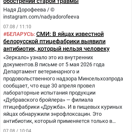
обострении старой травмы
Надя Дорофеева / ©
instagram.com/nadyadorofeeva
07.08 / 11:10
СМИ: В яйцах известной
БЕЛАРУСЬ
белорусской птицефабрики выявили
антибиотик, который нельзя человеку
«Зеркало» узнало это из внутренних
документов.В письме от 5 мая 2026 года
Департамент ветеринарного и
продовольственного надзора Минсельхозпрода
сообщает, что еще 30 апреля провел
лабораторные испытания продукции
«Дубравского бройлера» — филиала
птицефабрики «Дружба». И в пищевых куриных
яйцах обнаружили энрофлоксацин. Это
антибиотик, который применяется только в
ветеринарии для лечения сельскохозяйственных,
07.08 / 10:04