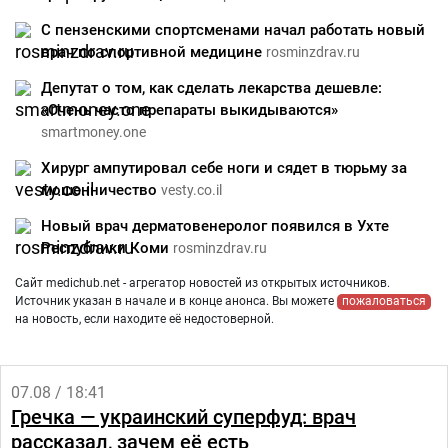
С пензенскими спортсменами начал работать новый
врач по спортивной медицине
rosminzdrav.ru
Депутат о том, как сделать лекарства дешевле:
«Очень часто препараты выкидываются»
smartmoney.one
Хирург ампутировал себе ноги и сядет в тюрьму за
мошенничество
vesty.co.il
Новый врач дерматовенеролог появился в Ухте
Республики Коми
rosminzdrav.ru
Сайт medichub.net - агрегатор новостей из открытых источников.
Источник указан в начале и в конце анонса. Вы можете
пожаловаться
на новость, если находите её недостоверной.
07.08 / 18:41
Гречка — украинский суперфуд: врач
рассказал, зачем её есть