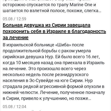
осторожно спускается по трапу Marine One и
шатается по взлетной полосе, похоже, слегка
прихрамывая", — написал журналист.
05.08 / 12:59
Больная девушка из Сирии завещала
похоронить себя в Израиле в благодарность
за лечение
В израильской больнице «Шиба» после
продолжительной борьбы с раком умерла
сирийская девушка Нур. Ей было всего 16 лет,
когда 10 месяцев назад она приехала в Израиль
на лечение. Это произошло всего через
несколько недель после резнидрузского
населения в Эс-Сувейде на юге Сирии. Нур
страдала редкой агрессивной формой опухоли в
нижней челюсти. Лечение, полученное поначалу
в Сирии, привело к улучшению, но позже
произошел рецидив болезни. Нур попала на
05.08 / 12:04
лечение в «Шибу» в рамках гуманитарного