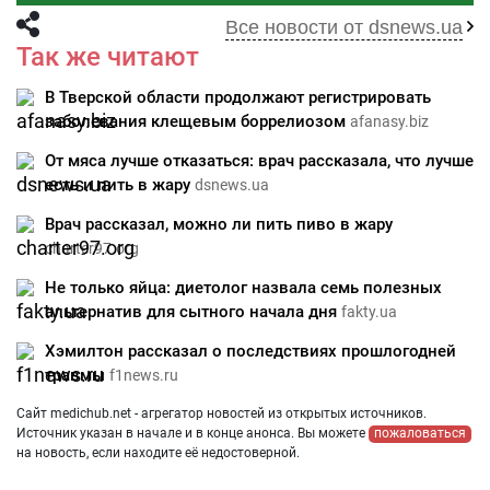
Все новости от dsnews.ua
Так же читают
В Тверской области продолжают регистрировать
заболевания клещевым боррелиозом
afanasy.biz
От мяса лучше отказаться: врач рассказала, что лучше
есть и пить в жару
dsnews.ua
Врач рассказал, можно ли пить пиво в жару
charter97.org
Не только яйца: диетолог назвала семь полезных
альтернатив для сытного начала дня
fakty.ua
Хэмилтон рассказал о последствиях прошлогодней
травмы
f1news.ru
Сайт medichub.net - агрегатор новостей из открытых источников.
Источник указан в начале и в конце анонса. Вы можете
пожаловаться
на новость, если находите её недостоверной.