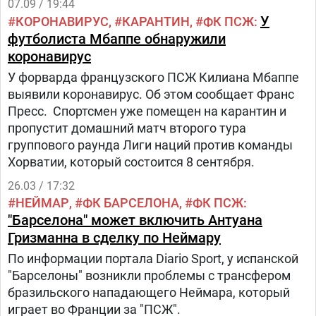
07.09 / 19:44
У
КОРОНАВИРУС
КАРАНТИН
ФК ПСЖ
футболиста Мбаппе обнаружили
коронавирус
У форварда французского ПСЖ Килиана Мбаппе
выявили коронавирус. Об этом сообщает Франс
Пресс. Спортсмен уже помещен на карантин и
пропустит домашний матч второго тура
группового раунда Лиги наций против команды
Хорватии, который состоится 8 сентября.
26.03 / 17:32
НЕЙМАР
ФК БАРСЕЛОНА
ФК ПСЖ
"Барселона" может включить Антуана
Гризманна в сделку по Неймару
По информации портала Diario Sport, у испанской
"Барселоны" возникли проблемы с трансфером
бразильского нападающего Неймара, который
играет во Франции за "ПСЖ".