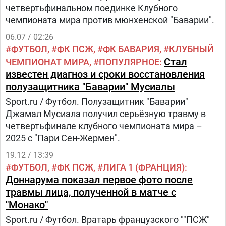
четвертьфинальном поединке Клубного
чемпионата мира против мюнхенской "Баварии".
06.07 / 02:26
ФУТБОЛ
ФК ПСЖ
ФК БАВАРИЯ
КЛУБНЫЙ
Стал
ЧЕМПИОНАТ МИРА
ПОПУЛЯРНОЕ
известен диагноз и сроки восстановления
полузащитника "Баварии" Мусиалы
Sport.ru / Футбол. Полузащитник "Баварии"
Джамал Мусиала получил серьёзную травму в
четвертьфинале клубного чемпионата мира –
2025 с "Пари Сен-Жермен".
19.12 / 13:39
ФУТБОЛ
ФК ПСЖ
ЛИГА 1 (ФРАНЦИЯ)
Доннарума показал первое фото после
травмы лица, полученной в матче с
"Монако"
Sport.ru / Футбол. Вратарь французского ""ПСЖ"