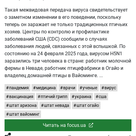
Такая межвидовая передача вируса свидетельствует
о заметном изменении в его поведении, поскольку
теперь он заражает не только традиционных птичьих
хозяев. Центры по контролю и профилактике
заболеваний США (CDC) сообщили о случаях
заболевания людей, связанных с этой вспышкой. По
состоянию на 24 февраля 2025 года, вирусом H5N1
заразились три человека в стране: работник молочной
фермы в Неваде, работник птицефабрики в Огайо и
владелец домашней птицы в Вайоминге.
пандемия
медицина
врачи
ученые
вирус
вакцинация
птичий грипп
украина
сша
штат аризона
штат невада
штат огайо
штат вайоминг
Читать на focus.ua