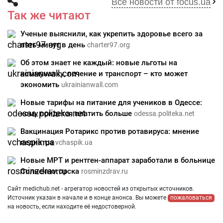
Все новости от focus.ua
Так же читают
Ученые выяснили, как укрепить здоровье всего за
пять минут в день
charter97.org
Об этом знает не каждый: новые льготы на
коммуналку, лечение и транспорт – кто может
экономить
ukrainianwall.com
Новые тарифы на питание для учеников в Одессе:
кому придется платить больше
odessa.politeka.net
Вакцинация Ротарикс против ротавируса: мнение
педиатра
vchaspik.ua
Новые МРТ и рентген-аппарат заработали в больнице
Солнечногорска
rosminzdrav.ru
Сайт medichub.net - агрегатор новостей из открытых источников.
Источник указан в начале и в конце анонса. Вы можете
пожаловаться
на новость, если находите её недостоверной.