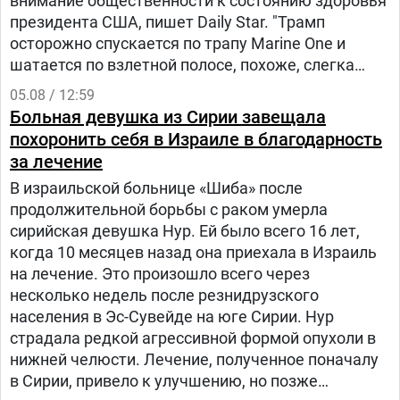
внимание общественности к состоянию здоровья
президента США, пишет Daily Star. "Трамп
осторожно спускается по трапу Marine One и
шатается по взлетной полосе, похоже, слегка
прихрамывая", — написал журналист.
05.08 / 12:59
Больная девушка из Сирии завещала
похоронить себя в Израиле в благодарность
за лечение
В израильской больнице «Шиба» после
продолжительной борьбы с раком умерла
сирийская девушка Нур. Ей было всего 16 лет,
когда 10 месяцев назад она приехала в Израиль
на лечение. Это произошло всего через
несколько недель после резнидрузского
населения в Эс-Сувейде на юге Сирии. Нур
страдала редкой агрессивной формой опухоли в
нижней челюсти. Лечение, полученное поначалу
в Сирии, привело к улучшению, но позже