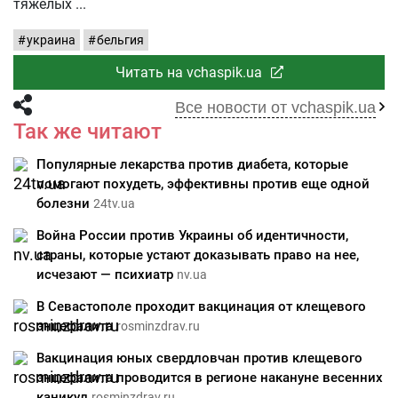
тяжелых
украина
бельгия
Читать на vchaspik.ua
Все новости от vchaspik.ua
Так же читают
Популярные лекарства против диабета, которые
помогают похудеть, эффективны против еще одной
болезни
24tv.ua
Война России против Украины об идентичности,
страны, которые устают доказывать право на нее,
исчезают — психиатр
nv.ua
В Севастополе проходит вакцинация от клещевого
энцефалита
rosminzdrav.ru
Вакцинация юных свердловчан против клещевого
энцефалита проводится в регионе накануне весенних
каникул
rosminzdrav.ru