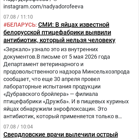
instagram.com/nadyadorofeeva
07.08 / 11:10
СМИ: В яйцах известной
БЕЛАРУСЬ
белорусской птицефабрики выявили
антибиотик, который нельзя человеку
«Зеркало» узнало это из внутренних
документов.В письме от 5 мая 2026 года
Департамент ветеринарного и
продовольственного надзора Минсельхозпрода
сообщает, что еще 30 апреля провел
лабораторные испытания продукции
«Дубравского бройлера» — филиала
птицефабрики «Дружба». И в пищевых куриных
яйцах обнаружили энрофлоксацин. Это
антибиотик, который применяется только в
ветеринарии для лечения сельскохозяйственных,
07.08 / 10:04
домашних животных и птиц.
Свердловские врачи вылечили острый