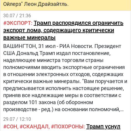
Ойлерз" Леон Драйзайтль.
30.07 / 21:36
Трамп распорядился ограничить
ЭКСПОРТ
экспорт лома, содержащего критически
важные минералы
ВАШИНГТОН, 31 июл - РИА Новости. Президент
США Дональд Трамп издал постановление,
наделяющее министра торговли страны
полномочиями вводить экспортные ограничения
в отношении электронных отходов, содержащих
критически важные минералы. "Вам поручается и
предписывается исполнить настоящее решение,
приняв все надлежащие меры в соответствии с
разделом 101 закона (об оборонном
производстве - ред​​​.) на основании полномочий,
делегированных министру торговли
29.07 / 12:10
президентским указом номер 13603, в том числе
Трамп уснул
СОН
СКАНДАЛ
ПОХОРОНЫ
путем издания нормативных актов, правил,