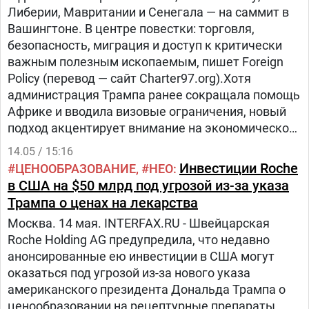
Либерии, Мавритании и Сенегала — на саммит в
Вашингтоне. В центре повестки: торговля,
безопасность, миграция и доступ к критически
важным полезным ископаемым, пишет Foreign
Policy (перевод — сайт Charter97.org).Хотя
администрация Трампа ранее сокращала помощь
Африке и вводила визовые ограничения, новый
подход акцентирует внимание на экономическом
сотрудничестве, особенно в сфере минеральных
14.05 / 15:16
ресурсов, где США стремятся конкурировать с
Инвестиции Roche
ЦЕНООБРАЗОВАНИЕ
НЕО
Китаем.
в США на $50 млрд под угрозой из-за указа
Трампа о ценах на лекарства
Москва. 14 мая. INTERFAX.RU - Швейцарская
Roche Holding AG предупредила, что недавно
анонсированные ею инвестиции в США могут
оказаться под угрозой из-за нового указа
американского президента Дональда Трампа о
ценообразовании на рецептурные препараты.