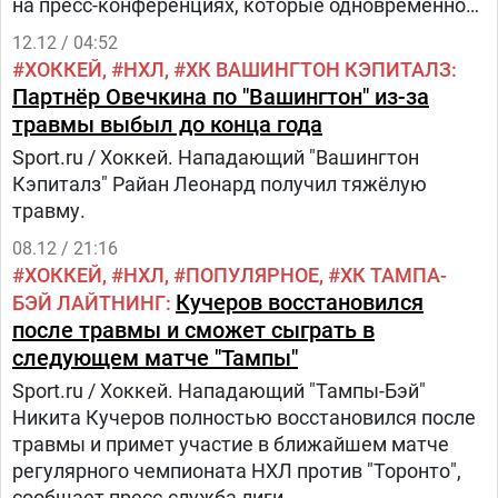
на пресс-конференциях, которые одновременно
состоялись в Вашингтоне и Киеве. В Вашингтоне
12.12 / 04:52
выступал адвокат Вотс. В Киеве —
ХОККЕЙ
НХЛ
ХК ВАШИНГТОН КЭПИТАЛЗ
правозащитники, которые помогали ему во время
Партнёр Овечкина по "Вашингтон" из-за
приезда в Украину, а также заведующая
травмы выбыл до конца года
отделением детской больницы «Охматдет» Ольга
Sport.ru / Хоккей. Нападающий "Вашингтон
Бабичева. Она получила ранения во время. В ходе
Кэпиталз" Райан Леонард получил тяжёлую
проведения пресс-конференций в Киеве
травму.
и Вашингтоне их участники общались
по видеосвязи.
08.12 / 21:16
ХОККЕЙ
НХЛ
ПОПУЛЯРНОЕ
ХК ТАМПА-
Кучеров восстановился
БЭЙ ЛАЙТНИНГ
после травмы и сможет сыграть в
следующем матче "Тампы"
Sport.ru / Хоккей. Нападающий "Тампы-Бэй"
Никита Кучеров полностью восстановился после
травмы и примет участие в ближайшем матче
регулярного чемпионата НХЛ против "Торонто",
сообщает пресс-служба лиги.