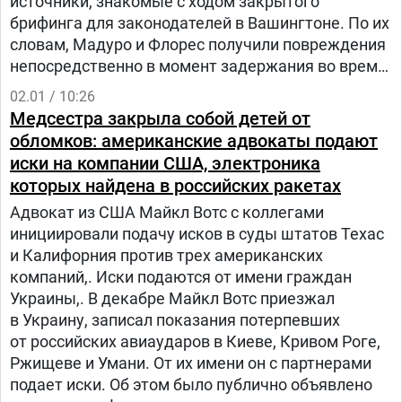
источники, знакомые с ходом закрытого
брифинга для законодателей в Вашингтоне. По их
словам, Мадуро и Флорес получили повреждения
непосредственно в момент задержания во время
того, как пытались скрыться внутри своего
02.01 / 10:26
охранного комплекса.
Медсестра закрыла собой детей от
обломков: американские адвокаты подают
иски на компании США, электроника
которых найдена в российских ракетах
Адвокат из США Майкл Вотс с коллегами
инициировали подачу исков в суды штатов Техас
и Калифорния против трех американских
компаний,. Иски подаются от имени граждан
Украины,. В декабре Майкл Вотс приезжал
в Украину, записал показания потерпевших
от российских авиаударов в Киеве, Кривом Роге,
Ржищеве и Умани. От их имени он с партнерами
подает иски. Об этом было публично объявлено