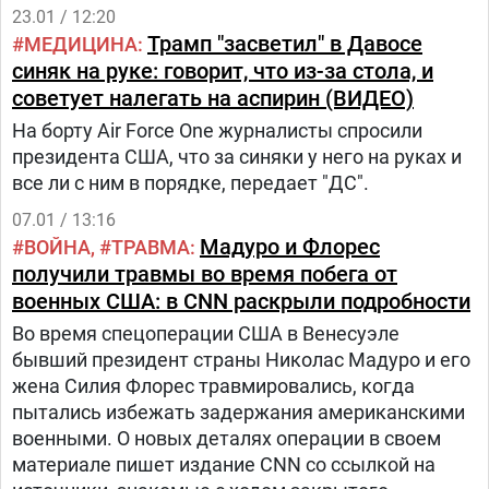
23.01 / 12:20
Трамп "засветил" в Давосе
МЕДИЦИНА
синяк на руке: говорит, что из-за стола, и
советует налегать на аспирин (ВИДЕО)
На борту Air Force One журналисты спросили
президента США, что за синяки у него на руках и
все ли с ним в порядке, передает "ДС".
07.01 / 13:16
Мадуро и Флорес
ВОЙНА
ТРАВМА
получили травмы во время побега от
военных США: в CNN раскрыли подробности
Во время спецоперации США в Венесуэле
бывший президент страны Николас Мадуро и его
жена Силия Флорес травмировались, когда
пытались избежать задержания американскими
военными. О новых деталях операции в своем
материале пишет издание CNN со ссылкой на