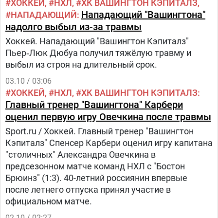
ХОККЕЙ
НХЛ
ХК ВАШИНГТОН КЭПИТАЛЗ
Нападающий "Вашингтона"
НАПАДАЮЩИЙ
надолго выбыл из-за травмы
Хоккей. Нападающий "Вашингтон Кэпиталз"
Пьер‑Люк Дюбуа получил тяжёлую травму и
выбыл из строя на длительный срок.
03.10 / 03:06
ХОККЕЙ
НХЛ
ХК ВАШИНГТОН КЭПИТАЛЗ
Главный тренер "Вашингтона" Карбери
оценил первую игру Овечкина после травмы
Sport.ru / Хоккей. Главный тренер "Вашингтон
Кэпиталз" Спенсер Карбери оценил игру капитана
"столичных" Александра Овечкина в
предсезонном матче команд НХЛ с "Бостон
Брюинз" (1:3). 40-летний россиянин впервые
после летнего отпуска принял участие в
официальном матче.
02.10 / 02:27