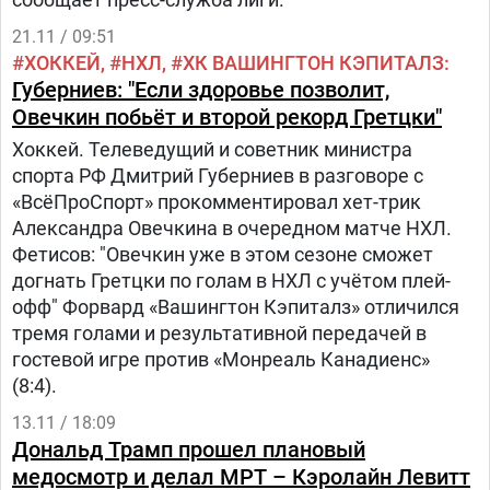
21.11 / 09:51
ХОККЕЙ
НХЛ
ХК ВАШИНГТОН КЭПИТАЛЗ
Губерниев: "Если здоровье позволит,
Овечкин побьёт и второй рекорд Гретцки"
Хоккей. Телеведущий и советник министра
спорта РФ Дмитрий Губерниев в разговоре с
«ВсёПроСпорт» прокомментировал хет-трик
Александра Овечкина в очередном матче НХЛ.
Фетисов: "Овечкин уже в этом сезоне сможет
догнать Гретцки по голам в НХЛ с учётом плей-
офф" Форвард «Вашингтон Кэпиталз» отличился
тремя голами и результативной передачей в
гостевой игре против «Монреаль Канадиенс»
(8:4).
13.11 / 18:09
Дональд Трамп прошел плановый
медосмотр и делал МРТ – Кэролайн Левитт