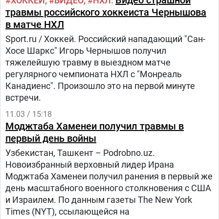
Видео страшной
ХОККЕЙ
ВИДЕО
НХЛ
травмы российского хоккеиста Чернышова
в матче НХЛ
Sport.ru / Хоккей. Российский нападающий "Сан-
Хосе Шаркс" Игорь Чернышов получил
тяжелейшую травму в выездном матче
регулярного чемпионата НХЛ с "Монреаль
Канадиенс". Произошло это на первой минуте
встречи.
11.03 / 15:18
Моджтаба Хаменеи получил травмы в
первый день войны
Узбекистан, Ташкент – Podrobno.uz.
Новоизбранный верховный лидер Ирана
Моджтаба Хаменеи получил ранения в первый же
день масштабного военного столкновения с США
и Израилем. По данным газеты The New York
Times (NYT), ссылающейся на