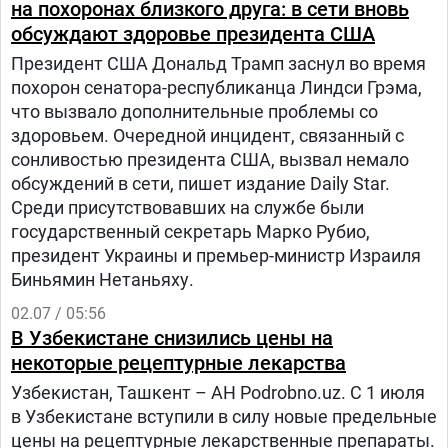
на похоронах близкого друга: в сети вновь
директив и процедур", - говорится в тексте
обсуждают здоровье президента США
документа.
Президент США Дональд Трамп заснул во время
похорон сенатора-республиканца Линдси Грэма,
что вызвало дополнительные проблемы со
здоровьем. Очередной инцидент, связанный с
сонливостью президента США, вызвал немало
обсуждений в сети, пишет издание Daily Star.
Среди присутствовавших на службе были
государственный секретарь Марко Рубио,
президент Украины и премьер-министр Израиля
Биньямин Нетаньяху.
02.07 / 05:56
В Узбекистане снизились цены на
некоторые рецептурные лекарства
Узбекистан, Ташкент – АН Podrobno.uz. С 1 июля
в Узбекистане вступили в силу новые предельные
цены на рецептурные лекарственные препараты.