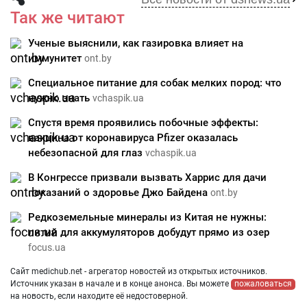
Так же читают
Ученые выяснили, как газировка влияет на
иммунитет
ont.by
Специальное питание для собак мелких пород: что
нужно знать
vchaspik.ua
Спустя время проявились побочные эффекты:
вакцина от коронавируса Pfizer оказалась
небезопасной для глаз
vchaspik.ua
В Конгрессе призвали вызвать Харрис для дачи
показаний о здоровье Джо Байдена
ont.by
Редкоземельные минералы из Китая не нужны:
литий для аккумуляторов добудут прямо из озер
focus.ua
Сайт medichub.net - агрегатор новостей из открытых источников.
Источник указан в начале и в конце анонса. Вы можете
пожаловаться
на новость, если находите её недостоверной.