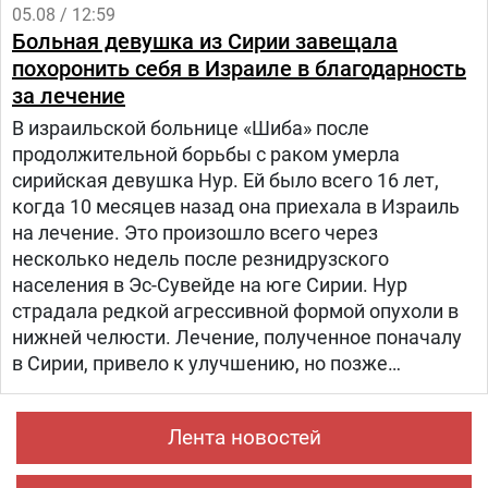
прихрамывая", — написал журналист.
05.08 / 12:59
Больная девушка из Сирии завещала
похоронить себя в Израиле в благодарность
за лечение
В израильской больнице «Шиба» после
продолжительной борьбы с раком умерла
сирийская девушка Нур. Ей было всего 16 лет,
когда 10 месяцев назад она приехала в Израиль
на лечение. Это произошло всего через
несколько недель после резнидрузского
населения в Эс-Сувейде на юге Сирии. Нур
страдала редкой агрессивной формой опухоли в
нижней челюсти. Лечение, полученное поначалу
в Сирии, привело к улучшению, но позже
произошел рецидив болезни. Нур попала на
лечение в «Шибу» в рамках гуманитарного
Лента новостей
проекта «Шевет-ахим» («Кровные братья).