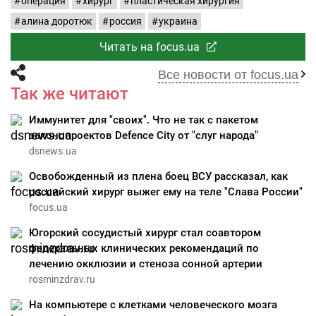
операция
хирург
пластическая хирургия
алина доротюк
россия
украина
Читать на focus.ua
Все новости от focus.ua
Так же читают
Иммунитет для "своих". Что не так с пакетом
законопроектов Defence City от "слуг народа"
dsnews.ua
Освобожденный из плена боец ВСУ рассказал, как
российский хирург выжег ему на теле "Слава России"
focus.ua
Югорский сосудистый хирург стал соавтором
федеральных клинических рекомендаций по
лечению окклюзии и стеноза сонной артерии
rosminzdrav.ru
На компьютере с клетками человеческого мозга