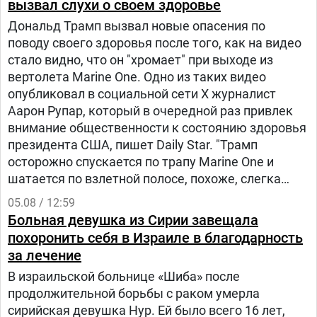
вызвал слухи о своем здоровье
Дональд Трамп вызвал новые опасения по
поводу своего здоровья после того, как на видео
стало видно, что он "хромает" при выходе из
вертолета Marine One. Одно из таких видео
опубликовал в социальной сети Х журналист
Аарон Рупар, который в очередной раз привлек
внимание общественности к состоянию здоровья
президента США, пишет Daily Star. "Трамп
осторожно спускается по трапу Marine One и
шатается по взлетной полосе, похоже, слегка
прихрамывая", — написал журналист.
05.08 / 12:59
Больная девушка из Сирии завещала
похоронить себя в Израиле в благодарность
за лечение
В израильской больнице «Шиба» после
продолжительной борьбы с раком умерла
сирийская девушка Нур. Ей было всего 16 лет,