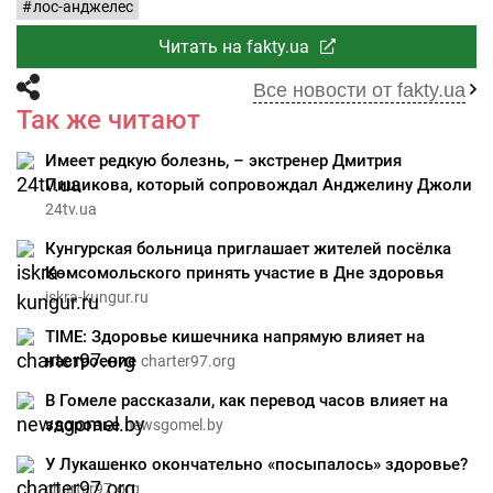
лос-анджелес
Читать на fakty.ua
Все новости от fakty.ua
Так же читают
Имеет редкую болезнь, – экстренер Дмитрия
Пищикова, который сопровождал Анджелину Джоли
24tv.ua
Кунгурская больница приглашает жителей посёлка
Комсомольского принять участие в Дне здоровья
iskra-kungur.ru
TIME: Здоровье кишечника напрямую влияет на
настроение
charter97.org
В Гомеле рассказали, как перевод часов влияет на
здоровье
newsgomel.by
У Лукашенко окончательно «посыпалось» здоровье?
charter97.org