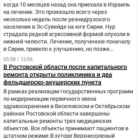
когда 10 месяцев назад она приехала в Израиль
на лечение. Это произошло всего через
несколько недель после резнидрузского
населения в Эс-Сувейде на юге Сирии. Нур
страдала редкой агрессивной формой опухоли в
нижней челюсти. Лечение, полученное поначалу
в Сирии, привело к улучшению, но позже
произошел рецидив болезни. Нур попала на
05.08 / 12:04
лечение в «Шибу» в рамках гуманитарного
В Ростовской области после капитального
проекта «Шевет-ахим» («Кровные братья).
ремонта открыты поликлиника и два
фельдшерско-акушерских пункта
В рамках реализации государственных программ
по модернизации первичного звена
здравоохранения в Веселовском и Октябрьском
районах Ростовской области завершены
капитальные ремонты трех медицинских
объектов. Все объекты принимают пациентов в
штатном режиме.В хуторе Верхнесоленый