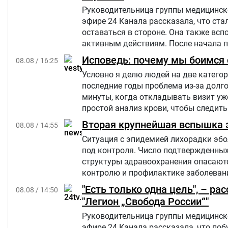
Руководительница группы медицинско
эфире 24 Канала рассказала, что ст
оставаться в стороне. Она также вс
активным действиям. После начала 
свою большую русскоязычную аудитор
Исповедь: почему мы боимся с
08.08 / 16:25
Украине.
Условно я делю людей на две категор
последние годы проблема из-за долго
минуты, когда откладывать визит уж
простой анализ крови, чтобы следить
Вторая крупнейшая вспышка э
08.08 / 14:55
Ситуация с эпидемией лихорадки эбо
под контроля. Число подтвержденны
структуры здравоохранения опасаются
контролю и профилактике заболевани
"Есть только одна цель", – р
08.08 / 14:50
"Легион „Свобода России“"
Руководительница группы медицинско
эфире 24 Канала рассказала, что по