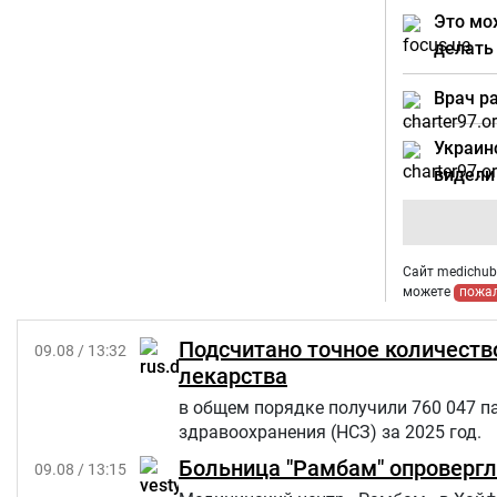
Это мо
делать
Врач р
Украин
видел
Сайт medichub.
можете
пожа
Подсчитано точное количеств
09.08 / 13:32
лекарства
в общем порядке получили 760 047 п
здравоохранения (НСЗ) за 2025 год.
Больница "Рамбам" опровергл
09.08 / 13:15