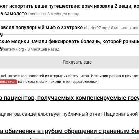
жет испортить ваше путешествие: врач назвала 2 вещи, к
 в самолете
focus.ua /
8 месяцев назад
азвеял популярный миф о завтраке
charter97.org /
8 месяцев наз
ские медики начали фиксировать болезнь, которой раньш
и
charter97.org /
8 месяцев назад
Показать ещё
net - агрегатор новостей из открытых источников. Источник указан в начале 
ловаться
на новость, если находите её недостоверной.
о пациентов, получаемых компенсируемые гос
ациентов, свидетельствует публичный отчет Национальной
а обвинения в грубом обращении с раненым б