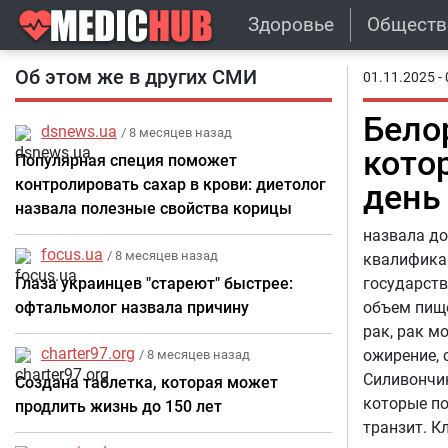
Здоровье
Обществ
Об этом же в других СМИ
01.11.2025 - 
Бело
dsnews.ua
/ 8 месяцев назад
кото
Популярная специя поможет
контролировать сахар в крови: диетолог
день
назвала полезные свойства корицы
назвала до
focus.ua
/ 8 месяцев назад
квалификац
Глаза украинцев "стареют" быстрее:
государст
офтальмолог назвала причину
объем пище
рак, рак м
charter97.org
ожирение, 
/ 8 месяцев назад
Силивончик
Создана таблетка, которая может
которые п
продлить жизнь до 150 лет
транзит. К