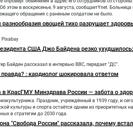
 опроверг обвинения в адрес его сотрудников со стороны
Об этом в воскресенье, 9 августа, сообщаетYnet. Больница
лежащего обращения с раненым солдатом не было.
я разнообразия овощей тихо разрушает здоров
 Pixabay
езидента США Джо Байдена резко ухудшилось:
р Байден рассказал в интервью BBC, передает "ДС".
правда? : кардиолог шокировала ответом
 в КрасГМУ Минздрава России — забота о здо
физкультурника. Праздник, учреждённый в 1939 году, и сег
ской культуры и спорта остаётся одним из приоритетных н
ных в стратегии до 2030 года.
иона "Свобода России" рассказала, почему вста