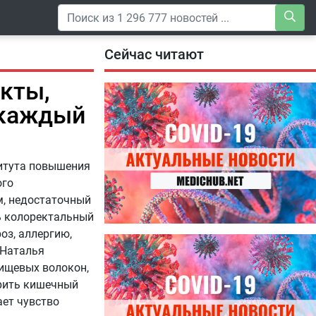
Сейчас читают
кты,
 каждый
титута повышения
ого
м, недостаточный
ь колоректальный
оз, аллергию,
04.08.2026
.Наталья
Специалисты дали советы, как
пищевых волокон,
правильно пить витамины
рить кишечный
ает чувство