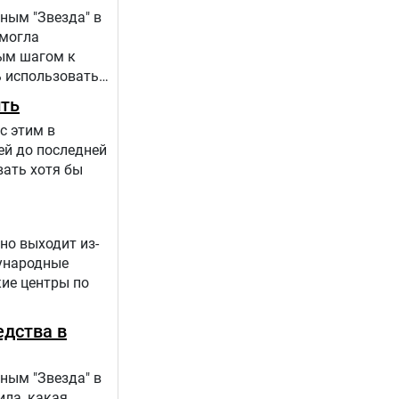
ным "Звезда" в
 могла
вым шагом к
 использовать
 происходит в
ить
с этим в
ей до последней
вать хотя бы
но выходит из-
дународные
кие центры по
едства в
ным "Звезда" в
ила, какая