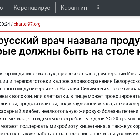
о
Коронавирус
Карантин
00:24
/
charter97.org
русский врач назвала проду
рые должны быть на столе
ктор медицинских наук, профессор кафедры терапии Инс
ии и переподготовки кадров здравоохранения Белорусск
венного медуниверситета
Наталья Силивончик.
По ее слова
вых волокон, или клетчатки, в пище может провоцироват
олочной, предстательной, поджелудочной желез, атеросклер
сахарный диабет, неалкогольную жировую болезнь печени
 отметила, что идеально потреблять в день 25-30 грамм 
омогают поддержать микробиоту кишечника, а также уско
летчатка также работает на снижение аппетита и увеличив