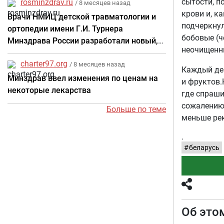
сытости, п
rosminzdrav.ru
/ 8 месяцев назад
крови и, к
Врачи НМИЦ детской травматологии и
подчеркнул
ортопедии имени Г.И. Турнера
бобовые (ч
Минздрава России разработали новый,
неочищенны
более безопасный метод лечения самой
charter97.org
частой детской травмы
/ 8 месяцев назад
Каждый ден
Минздрав ввел изменения по ценам на
и фруктов.
некоторые лекарства
где спраши
сожалению,
Больше по теме
меньше ре
.
беларусь
Об это