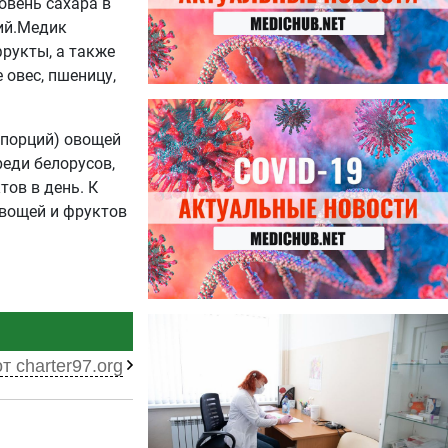
овень сахара в
ний.Медик
фрукты, а также
 овес, пшеницу,
27.07.2026
Лучше фасоли: диетолог
 порций) овощей
названа 8 продуктов,
еди белорусов,
содержащих много клетчатки
тов в день. К
овощей и фруктов
23.07.2026
Ботулизм, гепатит и другие
угрозы: что нужно знать о
т charter97.org
летних инфекциях