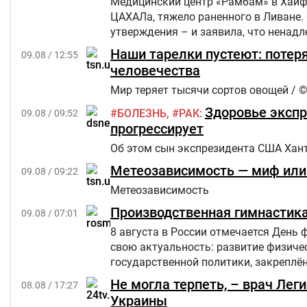
Медицинский центр «Рамбам» в Хайфе
ЦАХАЛа, тяжело раненного в Ливане. 
утверждения – и заявила, что ненад
Наши тарелки пустеют: потер
09.08 / 12:55
человечества
Мир теряет тысячи сортов овощей / ©
Здоровье экспр
БОЛЕЗНЬ
РАК
09.08 / 09:52
прогрессирует
Об этом сын экспрезидента США Ханте
Метеозависимость — миф или 
09.08 / 09:22
Метеозависимость
Производственная гимнастика
09.08 / 07:01
8 августа в России отмечается День 
свою актуальность: развитие физиче
государственной политики, закреплён
Не могла терпеть, – врач Лег
08.08 / 17:27
Украины