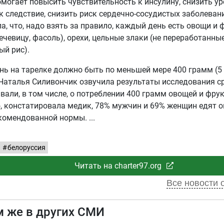
омогает повысить чувствительность к инсулину, снизить ур
ак следствие, снизить риск сердечно-сосудистых заболева
а, что, надо взять за правило, каждый день есть овощи и 
ечевицу, фасоль), орехи, цельные злаки (не переработанные
й рис).
ь на тарелке должно быть по меньшей мере 400 грамм (5
Наталья Силивончик озвучила результаты исследования ср
вали, в том числе, о потреблении 400 грамм овощей и фрук
 констатировала медик, 78% мужчин и 69% женщин едят 
комендованной нормы.
белоруссия
Читать на charter97.org
Все новости о
м же в других СМИ