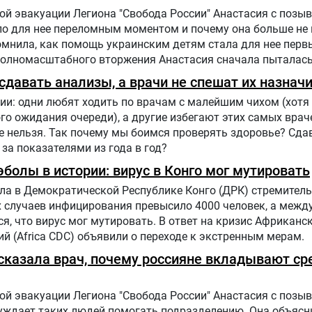
й эвакуации Легиона "Свобода России" Анастасия с позыв
ало для нее переломным моментом и почему она больше не
помнила, как помощь украинским детям стала для нее пер
полномасштабного вторжения Анастасия сначала пыталась
ию, чтобы объяснять людям в России, что на самом деле
давать анализы, а врачи не спешат их назнач
ии: одни любят ходить по врачам с малейшим чихом (хотя 
го ожидания очереди), а другие избегают этих самых врач
е нельзя. Так почему мы боимся проверять здоровье? Сда
 за показателями из года в год?
болы в истории: вирус в Конго мог мутировать
ла в Демократической Республике Конго (ДРК) стремитель
х случаев инфицирования превысило 4000 человек, а меж
, что вирус мог мутировать. В ответ на кризис Африканс
й (Africa CDC) объявили о переходе к экстренным мерам.
ассказала врач, почему россияне вкладывают ср
й эвакуации Легиона "Свобода России" Анастасия с позыв
буждает таких людей помогать подразделению. Она объясн