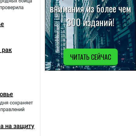
 родных бойца
 проверила
ье
 рак
ровье
одня сохраняет
аправлений
ла на защиту