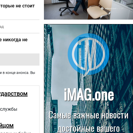
оторые не стоит
22.07.2026
ад
Больница в Спирово работает
без рентгеновского кабинета
е никогда не
и в конце анонса. Вы
ударством
 службы
ойцом