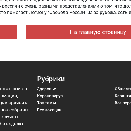
 россиян с очень разными представлениями о том, что до
 кто помогает Легиону "Свобода России" из-за рубежа, есть 
На главную страницу
Рубрики
 помощник в
Здоровье
Общест
ормации,
Коронавирус
Каранти
ции врачей и
Топ темы
Все пер
алов собраны
Все локации
 получать
й в неделю —